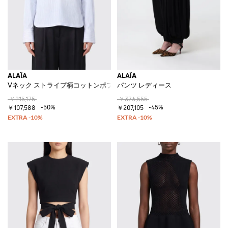
ALAÏA
ALAÏA
Vネック ストライプ柄コットンポプリン フード付きシャツ
パンツ レディース
￥215,175
￥376,555
-50%
-45%
￥107,588
￥207,105