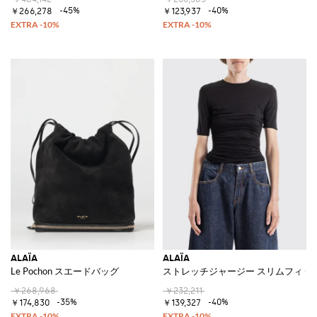
-45%
-40%
￥266,278
￥123,937
ALAÏA
ALAÏA
Le Pochon スエードバッグ
ストレッチジャージー スリムフィット
￥268,968
￥232,211
-35%
-40%
￥174,830
￥139,327