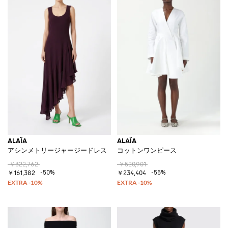
ALAÏA
ALAÏA
アシンメトリージャージードレス
コットンワンピース
￥322,762
￥520,901
-50%
-55%
￥161,382
￥234,404