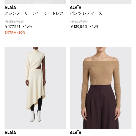
ALAÏA
ALAÏA
アシンメトリージャージードレス
パンツ レディース
￥322,762
￥233,104
-45%
-40%
￥177,521
￥139,863
ALAÏA
ALAÏA