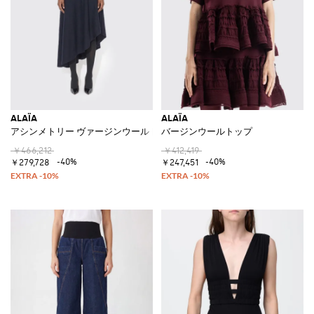
ALAÏA
ALAÏA
アシンメトリー ヴァージンウールドレス
バージンウールトップ
￥466,212
￥412,419
-40%
-40%
￥279,728
￥247,451