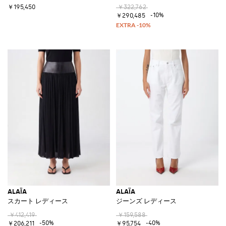
￥195,450
￥322,762
-10%
￥290,485
ALAÏA
ALAÏA
スカート レディース
ジーンズ レディース
￥412,419
￥159,588
-50%
-40%
￥206,211
￥95,754