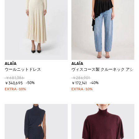
ALAÏA
ALAÏA
ウールニットドレス
ヴィスコース製 クルーネック アシ
￥681,386
￥286,901
-50%
-40%
￥340,695
￥172,141