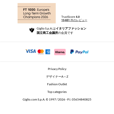
注文
ブティック
お支払い
配送
Community Store
返品と返金
Giglio S.p.A.は
イタリアファッション
ご利用規約
国立商工会議所
の会員です
For a safe shopping experience
アフィリエイトプログラム
Security Communication
Investors
Beauty Seekers VIP Club
Privacy Policy
GIGLIO Token
デザイナーA～Z
Fashion Outlet
GIGLIO.COM x Vestiaire Collective
Top categories
Giglio.com S.p.A. © 1997 / 2026 - P.I. 05654840825
L'Edicola