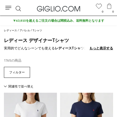
0
0
検
セール商品がさらに10%オフ
索
レディース
アパレル
Tシャツ
レディース デザイナーTシャツ
実用的でどんなシーンでも使える
レディースTシャツ
は、あなたのワー
もっと表示する
もっと表示する
ドローブで大きな存在感を放つに違いありません。スタイリストは、ク
ラシックで洗練された素材と組み合わせたさまざまなデザインを編み出
1765の商品
し、鮮やかなプリントと繊細なレース刺繍でこの一枚を飾ります。
GIGLIO.COMのオンラインショップで
レディースTシャツ
をご覧くださ
い。送料無料でお届けします。