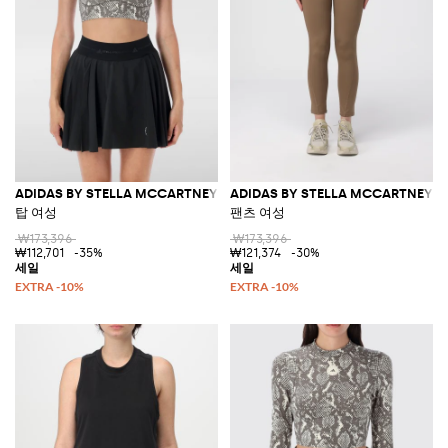
ADIDAS BY STELLA MCCARTNEY
ADIDAS BY STELLA MCCARTNEY
탑 여성
팬츠 여성
₩173,396
₩173,396
₩112,701
-35%
₩121,374
-30%