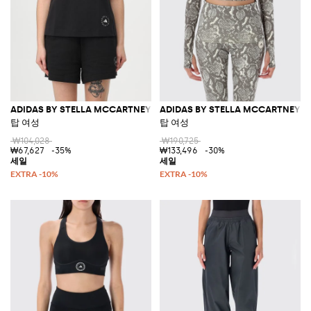
ADIDAS BY STELLA MCCARTNEY
ADIDAS BY STELLA MCCARTNEY
탑 여성
탑 여성
₩104,028
₩190,725
₩67,627
-35%
₩133,496
-30%