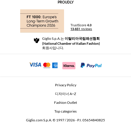
AI Disclaimer
PROUDLY
자주 묻는 질문과 답변
쇼핑
부티크
결제
배송
Community Store
반품 및 환불
Giglio S.p.A.는
이탈리아국립패션협회
이용 약관
(National Chamber of Italian Fashion)
For a safe shopping experience
제휴 프로그램
회원사입니다.
Security Communication
Investors
Beauty Seekers VIP Club
Privacy Policy
GIGLIO Token
디자이너 A~Z
Fashion Outlet
GIGLIO.COM x Vestiaire Collective
Top categories
Giglio.com S.p.A. © 1997 / 2026 - P.I. 05654840825
L'Edicola