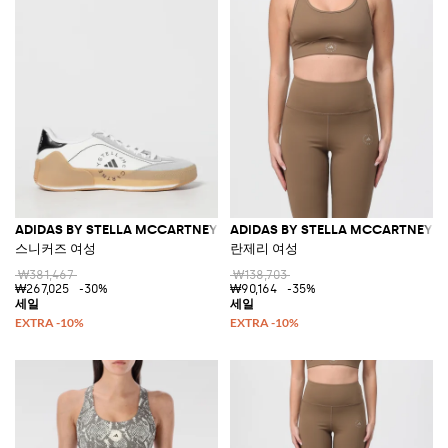
ADIDAS BY STELLA MCCARTNEY
ADIDAS BY STELLA MCCARTNEY
스니커즈 여성
란제리 여성
₩381,467
₩138,703
₩267,025
-30%
₩90,164
-35%