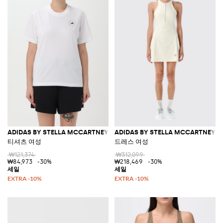
ADIDAS BY STELLA MCCARTNEY
ADIDAS BY STELLA MCCARTNEY
티셔츠 여성
드레스 여성
₩121,374
₩312,099
₩84,973
-30%
₩218,469
-30%