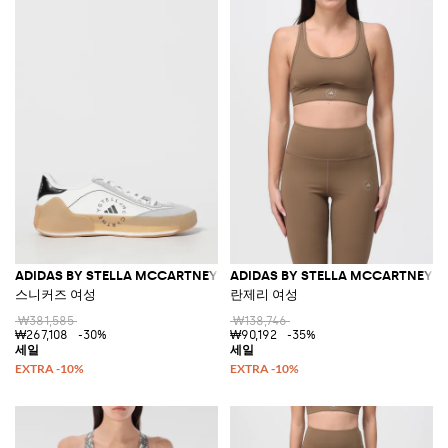
ADIDAS BY STELLA MCCARTNEY
ADIDAS BY STELLA MCCARTNEY
스니커즈 여성
란제리 여성
₩381,585
₩138,746
₩267,108
-30%
₩90,192
-35%