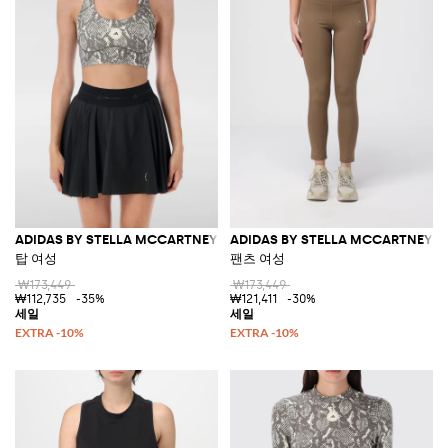
ADIDAS BY STELLA MCCARTNEY
ADIDAS BY STELLA MCCARTNEY
탑 여성
팬츠 여성
₩173,449
₩173,449
₩112,735
-35%
₩121,411
-30%