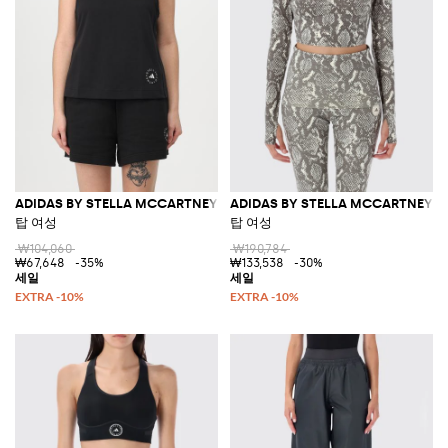
ADIDAS BY STELLA MCCARTNEY
ADIDAS BY STELLA MCCARTNEY
탑 여성
탑 여성
₩104,060
₩190,784
₩67,648
-35%
₩133,538
-30%