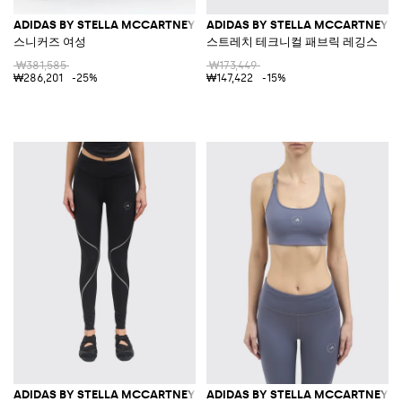
ADIDAS BY STELLA MCCARTNEY
ADIDAS BY STELLA MCCARTNEY
스니커즈 여성
스트레치 테크니컬 패브릭 레깅스
₩381,585
₩173,449
₩286,201
-25%
₩147,422
-15%
ADIDAS BY STELLA MCCARTNEY
ADIDAS BY STELLA MCCARTNEY