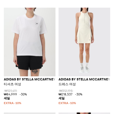
ADIDAS BY STELLA MCCARTNEY
ADIDAS BY STELLA MCCARTNEY
티셔츠 여성
드레스 여성
₩121,411
₩312,195
₩84,999
-30%
₩218,537
-30%