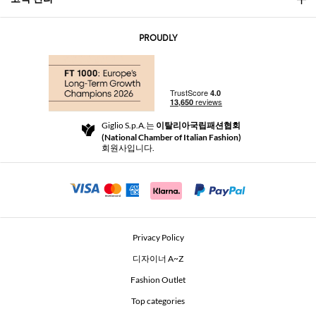
문의
AI Disclaimer
PROUDLY
자주 묻는 질문과 답변
쇼핑
부티크
결제
배송
Community Store
반품 및 환불
Giglio S.p.A.는
이탈리아국립패션협회
이용 약관
(National Chamber of Italian Fashion)
For a safe shopping experience
제휴 프로그램
회원사입니다.
Security Communication
Investors
Beauty Seekers VIP Club
Privacy Policy
GIGLIO Token
디자이너 A~Z
Fashion Outlet
GIGLIO.COM x Vestiaire Collective
Top categories