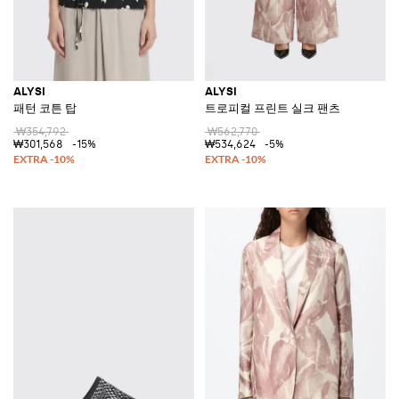
ALYSI
ALYSI
패턴 코튼 탑
트로피컬 프린트 실크 팬츠
₩354,792
₩562,770
₩301,568
-15%
₩534,624
-5%