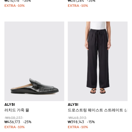
₩210,176
-35%
₩261,284
-35%
ALYSI
ALYSI
러치드 가죽 뮬
드로스트링 웨이스트 스트레이트 실크
₩608,237
₩468,393
₩456,173
-25%
₩398,143
-15%