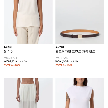
ALYSI
ALYSI
탑 여성
크로커다일 프린트 가죽 벨트
₩375,771
₩227,217
₩244,259
-35%
₩147,684
-35%