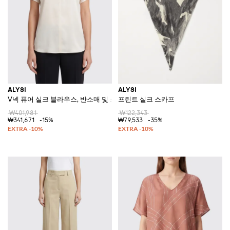
ALYSI
ALYSI
V넥 퓨어 실크 블라우스, 반소매 및 스트레이트 컷
프린트 실크 스카프
₩401,981
₩122,343
₩341,671
-15%
₩79,533
-35%