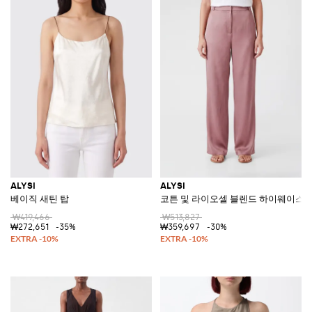
ALYSI
ALYSI
베이직 새틴 탑
코튼 및 라이오셀 블렌드 하이웨이스트
₩419,466
₩513,827
₩272,651
-35%
₩359,697
-30%