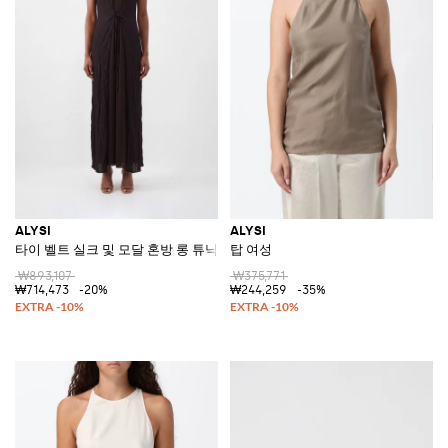
ALYSI
ALYSI
타이 벨트 실크 및 모달 혼방 롱 튜닉
탑 여성
₩893,107
₩375,771
₩714,473
-20%
₩244,259
-35%