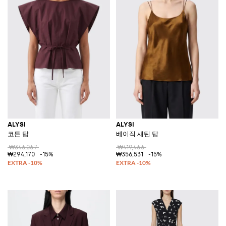
ALYSI
ALYSI
코튼 탑
베이직 새틴 탑
₩346,067
₩419,466
₩294,170
-15%
₩356,531
-15%