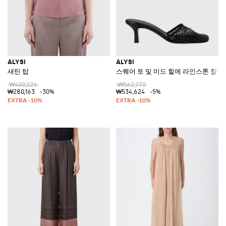
ALYSI
ALYSI
새틴 탑
스퀘어 토 및 미드 힐에 라인스톤 장식
₩400,226
₩562,770
₩280,163
-30%
₩534,624
-5%