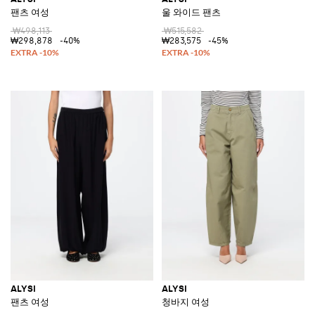
팬츠 여성
울 와이드 팬츠
₩498,113
₩515,582
₩298,878
-40%
₩283,575
-45%
ALYSI
ALYSI
팬츠 여성
청바지 여성