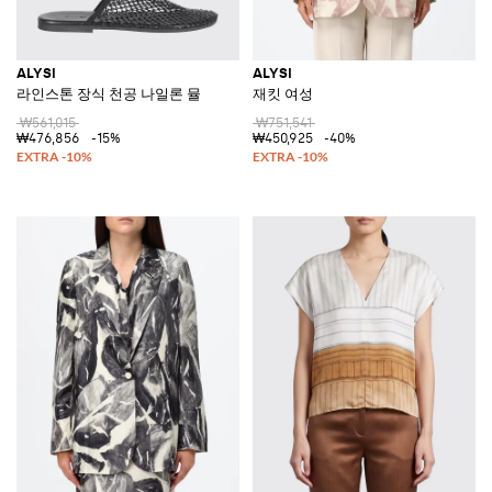
ALYSI
ALYSI
라인스톤 장식 천공 나일론 뮬
재킷 여성
₩561,015
₩751,541
₩476,856
-15%
₩450,925
-40%