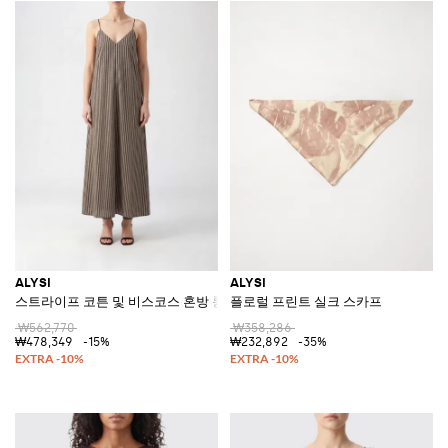
ALYSI
ALYSI
스트라이프 코튼 및 비스코스 혼방 롱 슬립 드레스
플로럴 프린트 실크 스카프
₩562,770
₩358,286
₩478,349
-15%
₩232,892
-35%