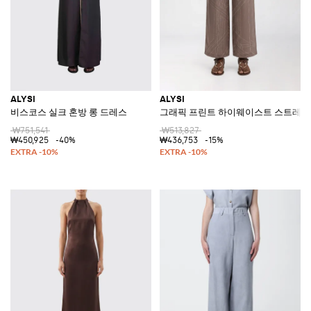
ALYSI
ALYSI
비스코스 실크 혼방 롱 드레스
그래픽 프린트 하이웨이스트 스트레이
₩751,541
₩513,827
₩450,925
-40%
₩436,753
-15%