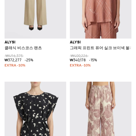
ALYSI
ALYSI
클래식 비스코스 팬츠
그래픽 프린트 퓨어 실크 브이넥 블라
₩496,375
₩400,226
₩372,277
-25%
₩340,178
-15%