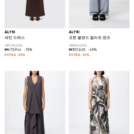
ALYSI
ALYSI
새틴 드레스
코튼 블렌드 팔라초 팬츠
₩795,236
₩559,293
₩675,944
-15%
₩307,620
-45%