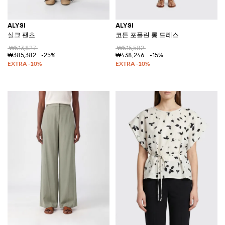
ALYSI
ALYSI
실크 팬츠
코튼 포플린 롱 드레스
₩513,827
₩515,582
₩385,382
-25%
₩438,246
-15%