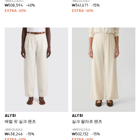
₩847,657
₩401,981
₩508,594
-40%
₩341,671
-15%
ALYSI
ALYSI
배럴 핏 실크 팬츠
실크 팔라초 팬츠
₩515,582
₩590,752
₩438,246
-15%
₩502,132
-15%