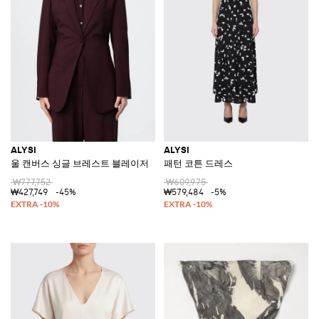
ALYSI
ALYSI
울 캔버스 싱글 브레스트 블레이저
패턴 코튼 드레스
₩777,752
₩609,975
₩427,749
-45%
₩579,484
-5%