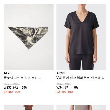
ALYSI
ALYSI
플로럴 프린트 실크 스카프
V넥 퓨어 실크 블라우스, 반소매 및 
₩358,286
₩401,981
₩232,892
-35%
₩341,671
-15%