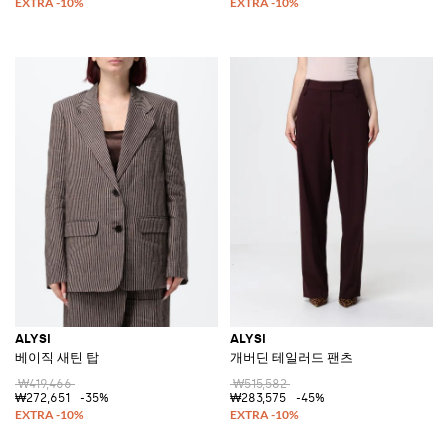
ALYSI
ALYSI
베이직 새틴 탑
개버딘 테일러드 팬츠
₩419,466
₩515,582
₩272,651
-35%
₩283,575
-45%