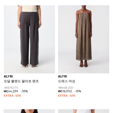
ALYSI
ALYSI
모달 블렌드 팔라초 팬츠
드레스 여성
₩375,771
₩608,237
₩244,259
-35%
₩516,992
-15%