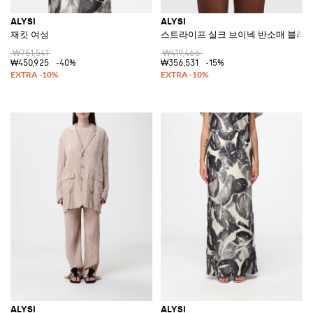
ALYSI
ALYSI
재킷 여성
스트라이프 실크 브이넥 반소매 블라
₩751,541
₩419,466
₩450,925
-40%
₩356,531
-15%
ALYSI
ALYSI