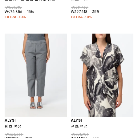
₩561,015
₩611,730
₩476,856
-15%
₩397,618
-35%
ALYSI
ALYSI
팬츠 여성
셔츠 여성
₩323,333
₩401,981