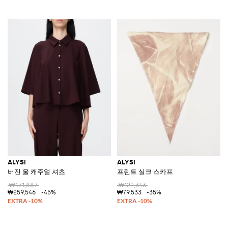
ALYSI
ALYSI
버진 울 캐주얼 셔츠
프린트 실크 스카프
₩471,887
₩122,343
₩259,546
-45%
₩79,533
-35%