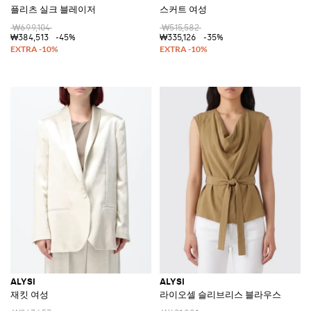
플리츠 실크 블레이저
스커트 여성
₩699,104
₩515,582
₩384,513
-45%
₩335,126
-35%
ALYSI
ALYSI
재킷 여성
라이오셀 슬리브리스 블라우스