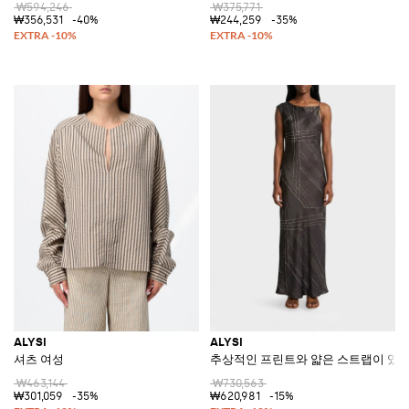
₩594,246
₩375,771
₩356,531
-40%
₩244,259
-35%
ALYSI
ALYSI
셔츠 여성
추상적인 프린트와 얇은 스트랩이 있는
₩463,144
₩730,563
₩301,059
-35%
₩620,981
-15%