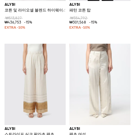
ALYSI
ALYSI
코튼 및 라이오셀 블렌드 하이웨이스트 와이드 레그 팬츠
패턴 코튼 탑
₩513,827
₩354,792
₩436,753
-15%
₩301,568
-15%
ALYSI
ALYSI
스트라이프 실크 팔라초 팬츠
팬츠 여성