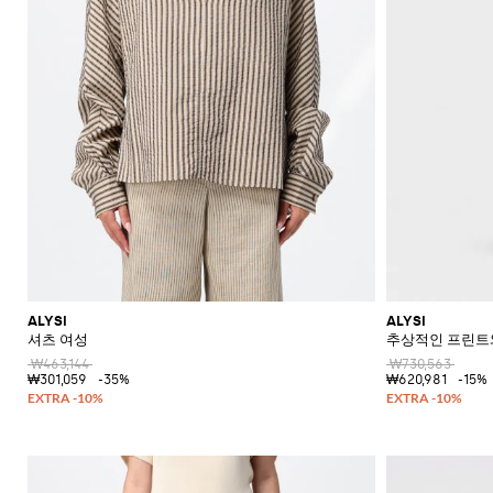
ALYSI
ALYSI
셔츠 여성
추상적인 프린트와
₩463,144
₩730,563
₩301,059
-35%
₩620,981
-15%