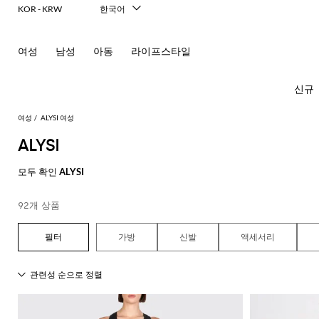
KOR - KRW
한국어
Italiano
English
여성
남성
아동
라이프스타일
Français
Deutsch
Español
신규
中文
日本語
여성
ALYSI 여성
Русский
ALYSI
모
모
모
모
모두 확인
ALYSI
든
든
든
든
모
의
가
신
액
92개 상품
New In
모
두
류
방
발
세
Women's
모
모
모
모
모
모
모
모
모
모
든
보
서
드
미
발
티
Fashion
모
두
두
두
두
두
두
두
두
두
두
콘
기
리
가방
신발
액세서리
레
니
레
셔
두
보
보
보
보
보
보
보
보
보
보
센
必
Alberta
Roger
스
백
플
헤
츠
스
발
선
보
기
기
기
기
기
기
기
기
기
기
트
須
Ferretti
Vivier
랫
어
카
기
블
핸
팬
영
コ
Alexander
Acne
Balenciaga
Courrèges
Balenciaga
A.P.C.
Alexander
Adidas
Balenciaga
Borsalino
Giorgio
JW
액
프
Elisabetta
Pinko
레
드
펌
츠
역
드
숄
레
글
아
ー
McQueen
Studios
McQueen
Armani
Anderson
Acne
Gucci
Franchi
세
Balmain
Diesel
Bottega
Coperni
Amina
Burberry
Elisabetta
Twinset
이
백
프
벨
ト
Studios
탑
의
Balenciaga
Adidas
Veneta
Balenciaga
Muaddi
Franchi
Manolo
Jacquemus
서
JW
Burberry
Elisabetta
Diesel
Etro
저
스
트
Etro