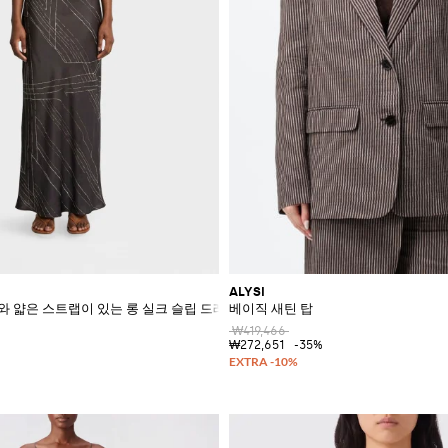
ALYSI
 얇은 스트랩이 있는 롱 실크 슬립 드레스
베이직 새틴 탑
₩419,466
₩272,651
-35%