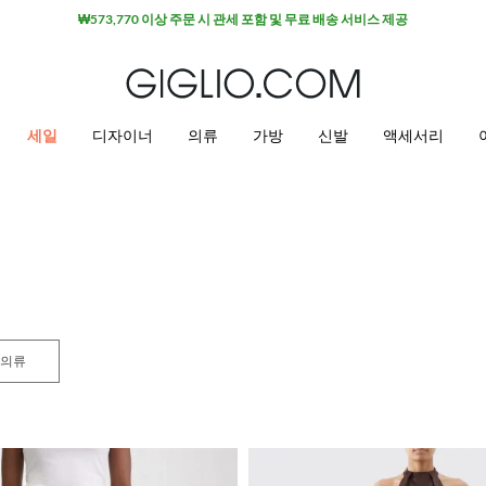
세일 상품 추가 10% 할인
세일
디자이너
의류
가방
신발
액세서리
의류