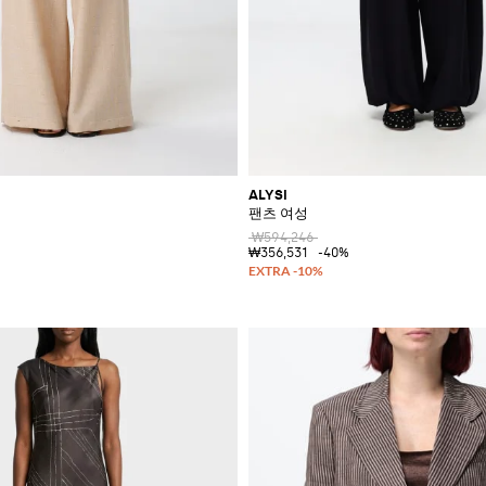
ALYSI
팬츠 여성
₩594,246
₩356,531
-40%