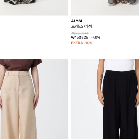
ALYSI
드레스 여성
₩751,541
₩450,925
-40%