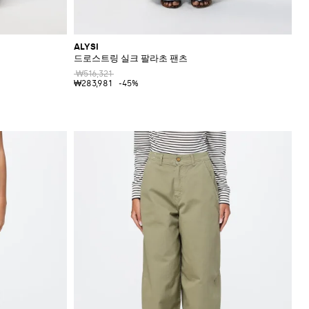
ALYSI
드로스트링 실크 팔라초 팬츠
₩516,321
₩283,981
-45%