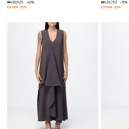
츠
₩450,925
-40%
₩436,753
-15%
을
부
연
츠
마
하
옥
세
스
요
포
드
Gianni
Chiarini
신
FW25-
발
26
뮬