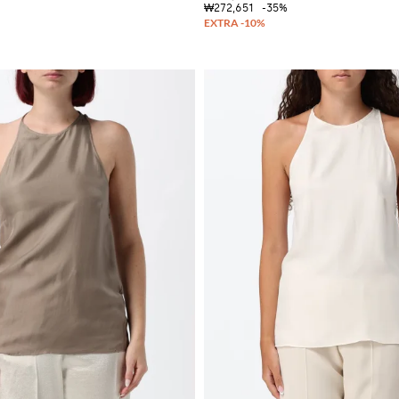
₩272,651
-35%