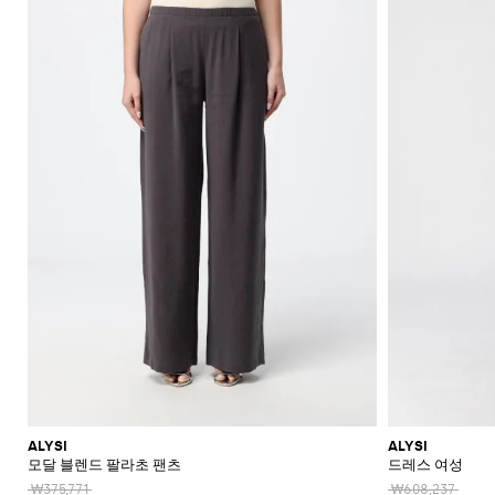
ALYSI
ALYSI
모달 블렌드 팔라초 팬츠
드레스 여성
₩375,771
₩608,237