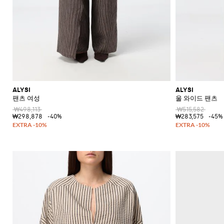
ALYSI
ALYSI
팬츠 여성
울 와이드 팬츠
₩498,113
₩515,582
₩298,878
-40%
₩283,575
-45%