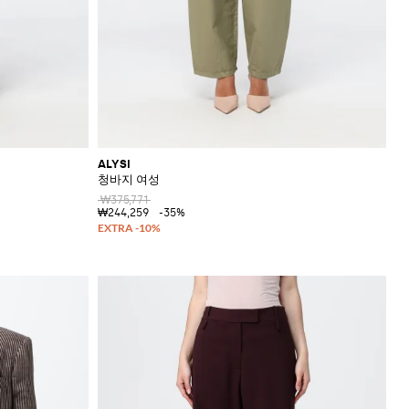
ALYSI
청바지 여성
₩375,771
₩244,259
-35%