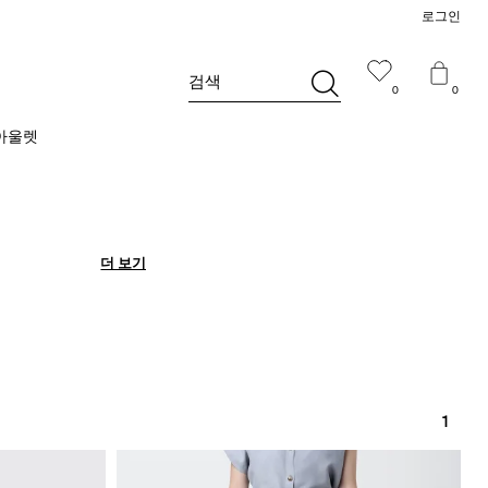
로그인
검색
0
0
아울렛
더 보기
더 보기
1