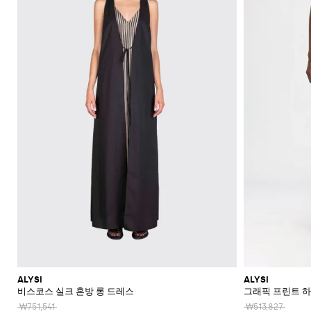
신
레
더
플
라
울
숄
류
Blahnik
애
Alaïa
Anderson
리
쇼
Max
Balmain
Calvin
Franchi
Burberry
Bottega
Aquazzura
Emporio
Giambattista
Etro
JW
Ferragamo
스
더
에
장
니
Klein
Veneta
Armani
Max
Valli
츠
Brunello
Jacquemus
가
주
Bottega
Ganni
Chloè
Anderson
Autry
커
백
스
갑
규
스
백
랫
스
렛
Fendi
Saint
멀
Mara
Cucinelli
Mara
방
Veneta
Elisabetta
Ferragamo
얼
Jacquemus
S
Jil
재
트
JW
Fendi
MM6
파
Birkenstock
Laurent
리
Max
클
삭
SHOP
SHOP
SHOP
SHOP
SHOP
SHOP
Franchi
Roger
Max
Coperni
Sander
리
킷
신
Brunello
Anderson
Maison
Gianvito
Marc
드
어
Mara
Ferragamo
Golden
Stella
NOW
NOW
NOW
NOW
NOW
NOW
셔
러
스
Vivier
Mara
Cucinelli
Golden
Margiela
Rossi
Jacobs
Courrèges
발
Khaite
류
선
트
터
MM6
Goose
McCartney
츠
치
Saint
Gucci
Goose
Saint
The
화
글
Burberry
Maison
Marc
Jimmy
New
Diesel
Solace
렌
치
액
로
Laurent
Hogan
Valentino
Laurent
Attico
수
토
장
Saint
Isabel
Margiela
Jacobs
Choo
Era
라
London
치
세
Chloé
Garavani
Dolce &
퍼
투
Valentino
Laurent
Nike
영
트
품
Marant
Stella
Versace
스
코
Rotate
Marni
Manolo
Off-
서
Gabbana
Toteme
피
Etro
Versace
Etoile
복
백
플
McCartney
Jeans
케
Versace
Khaite
The
Blahnik
White
트
리
지
Solace
Pinko
스
Couture
랫
이
Fendi
Attico
Gucci
Valentino
청
크
Brunello
Stella
London
Roger
갑
Palm
점
엘
Rabanne
샌
스
Ferragamo
바
Cucinelli
로
McCartney
Tod's
Fendi
Vivier
Angels
Versace
프
레
Sportmax
들
帽
Jacquemus
지
스
시
Valentino
수
강
Saint
Rabanne
Gucci
子
Toteme
백
힐
계
Garavani
Longchamp
Laurent
스
트
스
샌
넥
Twinset
웨
백
Valentino
버
들
스
터
팩
Garavani
건
카
스
벨
디
프
니
트
아
커
백
이
즈
콘
플
ALYSI
ALYSI
스
랫
비스코스 실크 혼방 롱 드레스
그래픽 프린트 
타
부
일
₩751,541
₩513,827