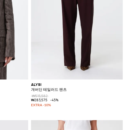
ALYSI
개버딘 테일러드 팬츠
₩515,582
₩283,575
-45%