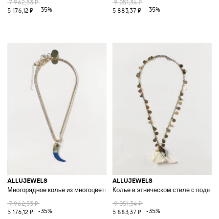
7 962,53 ₽
9 051,34 ₽
-35%
-35%
5 176,12 ₽
5 883,37 ₽
ALLUJEWELS
ALLUJEWELS
Многорядное колье из многоцветного металла со скользящей подвеско
Колье в этническом стиле с подвес
7 962,53 ₽
9 051,34 ₽
-35%
-35%
5 176,12 ₽
5 883,37 ₽