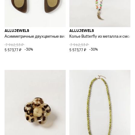
ALLUJEWELS
ALLUJEWELS
Асимметричные двухцветные висячие серьги из рога
Колье Butterfly из металла и смол
7 962,53 ₽
7 962,53 ₽
-30%
-30%
5 573,77 ₽
5 573,77 ₽