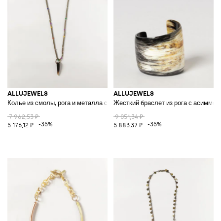
ALLUJEWELS
ALLUJEWELS
Колье из смолы, рога и металла со скользящей подвеской
Жесткий браслет из рога с асимме
7 962,53 ₽
9 051,34 ₽
-35%
-35%
5 176,12 ₽
5 883,37 ₽