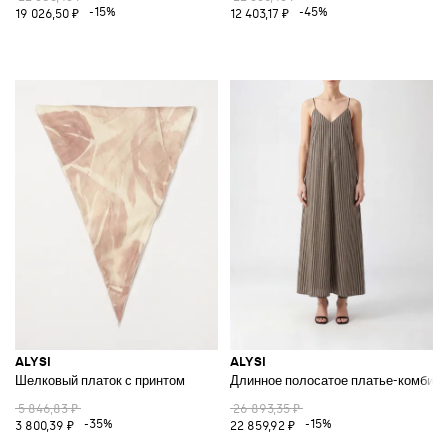
-15%
-45%
19 026,50 ₽
12 403,17 ₽
ALYSI
ALYSI
Шелковый платок с принтом
Длинное полосатое платье-комбинац
5 846,83 ₽
26 893,35 ₽
-35%
-15%
3 800,39 ₽
22 859,92 ₽