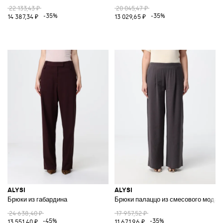
22 133,43 ₽
20 045,47 ₽
-35%
-35%
14 387,34 ₽
13 029,65 ₽
ALYSI
ALYSI
Брюки из габардина
Брюки палаццо из смесового модал
24 638,40 ₽
17 957,52 ₽
-45%
-35%
13 551,40 ₽
11 671,96 ₽