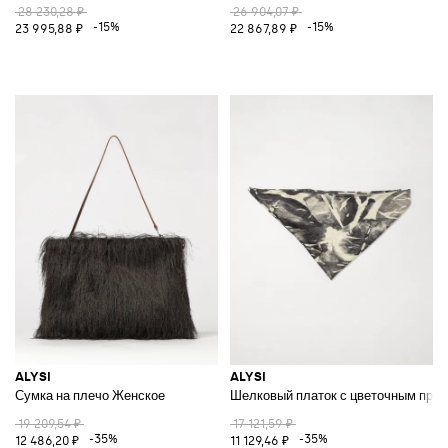
28 230,28 ₽
26 904,07 ₽
-15%
-15%
23 995,88 ₽
22 867,89 ₽
ALYSI
ALYSI
Сумка на плечо Женское
Шелковый платок с цветочным при
19 209,54 ₽
17 121,59 ₽
-35%
-35%
12 486,20 ₽
11 129,46 ₽