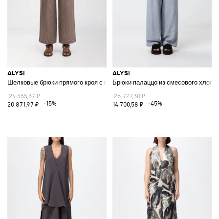
ALYSI
ALYSI
Шелковые брюки прямого кроя с графическим принтом и высокой талие
Брюки палаццо из смесового хлопк
24 555,37 ₽
26 727,30 ₽
-15%
-45%
20 871,97 ₽
14 700,58 ₽