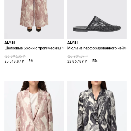
ALYSI
ALYSI
Шелковые брюки с тропическим принтом
Мюли из перфорированного нейлона
26 893,35 ₽
26 904,07 ₽
-5%
-15%
25 548,87 ₽
22 867,89 ₽