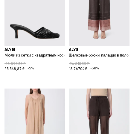
ALYSI
ALYSI
Мюли из сетки с квадратным носком и украшением из страз на среднем
Шелковые брюки-палаццо в полоск
26 893,35 ₽
26 810,33 ₽
-5%
-30%
25 548,87 ₽
18 767,04 ₽