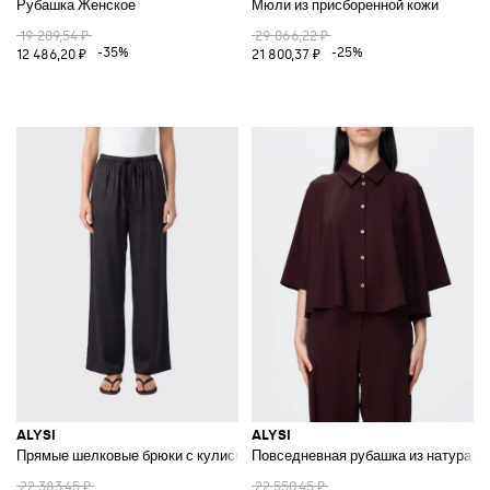
Рубашка Женское
Мюли из присборенной кожи
19 209,54 ₽
29 066,22 ₽
-35%
-25%
12 486,20 ₽
21 800,37 ₽
ALYSI
ALYSI
Прямые шелковые брюки с кулиской на талии
Повседневная рубашка из натураль
22 383,45 ₽
22 550,45 ₽