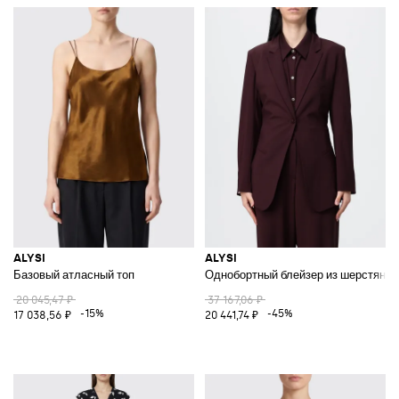
ALYSI
ALYSI
Базовый атласный топ
Однобортный блейзер из шерстяног
20 045,47 ₽
37 167,06 ₽
-15%
-45%
17 038,56 ₽
20 441,74 ₽