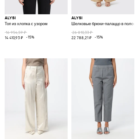
ALYSI
ALYSI
Топ из хлопка с узором
Шелковые брюки-палаццо в полоск
16 954,59 ₽
26 810,33 ₽
-15%
-15%
14 410,93 ₽
22 788,21 ₽