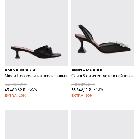
AMINA MUADDI
AMINA MUADDI
Мюли Eleonora из атласа с анималистичным принтом
Слингбэки из сетчатого нейлона с 
66 893,41 ₽
88 909,68 ₽
-35%
-40%
43 480,62 ₽
53 346,19 ₽