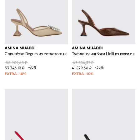
AMINA MUADDI
AMINA MUADDI
Слингбэки Begum из сетчатого нейлона с пряжкой-драгоценностью
Туфли-слингбэки Holli из кожи с к
88 909,68 ₽
63 506,37 ₽
-40%
-35%
53 346,19 ₽
41 279,66 ₽