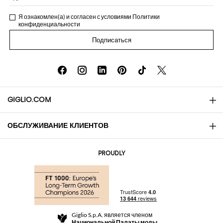
Я ознакомлен(а) и согласен с условиями
Политики
конфиденциальности
Подписаться
GIGLIO.COM
ОБСЛУЖИВАНИЕ КЛИЕНТОВ
About
Контакты
AI Disclaimer
PROUDLY
Вопросы и ответы
Заказы
Бутики
Оплата
Доставка
Community Store
Возврат
Giglio S.p.A. является членом
Правила и условия продажи
Национальной Палаты моды