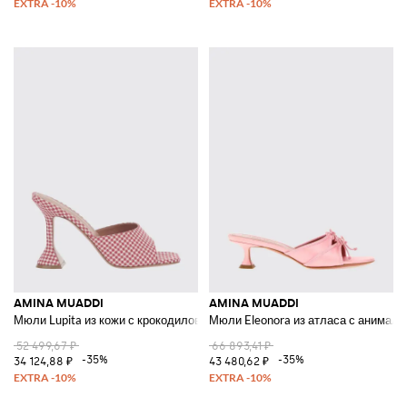
AMINA MUADDI
AMINA MUADDI
Мюли Lupita из кожи с крокодиловым принтом
Мюли Eleonora из атласа с анимал
52 499,67 ₽
66 893,41 ₽
-35%
-35%
34 124,88 ₽
43 480,62 ₽