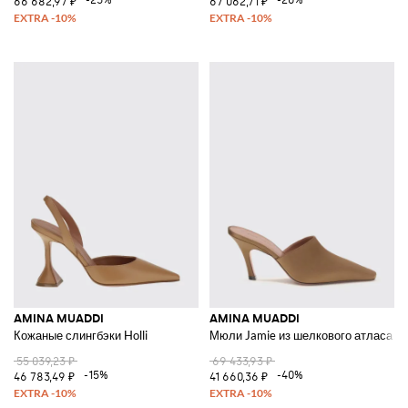
66 682,97 ₽
67 062,71 ₽
AMINA MUADDI
AMINA MUADDI
Кожаные слингбэки Holli
Мюли Jamie из шелкового атласа
55 039,23 ₽
69 433,93 ₽
-15%
-40%
46 783,49 ₽
41 660,36 ₽