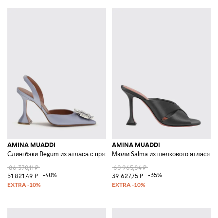
AMINA MUADDI
AMINA MUADDI
Слингбэки Begum из атласа с пряжкой-драгоценностью
Мюли Salma из шелкового атласа
86 370,11 ₽
60 965,84 ₽
-40%
-35%
51 821,49 ₽
39 627,75 ₽