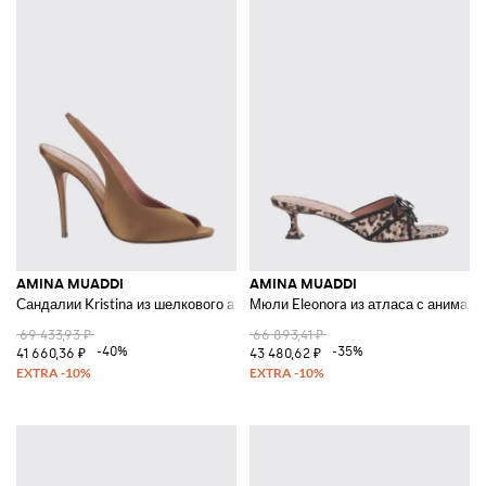
AMINA MUADDI
AMINA MUADDI
Сандалии Kristina из шелкового атласа
Мюли Eleonora из атласа с анимал
69 433,93 ₽
66 893,41 ₽
-40%
-35%
41 660,36 ₽
43 480,62 ₽