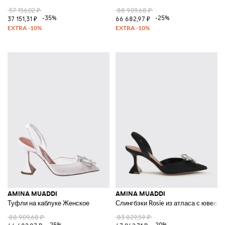
57 156,02 ₽
88 909,68 ₽
-35%
-25%
37 151,31 ₽
66 682,97 ₽
AMINA MUADDI
AMINA MUADDI
Туфли на каблуке Женское
Слингбэки Rosie из атласа с ювели
88 909,68 ₽
83 829,59 ₽
-25%
-20%