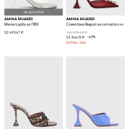
AMINA MUADDI
AMINA MUADDI
Мюли Lupita из ПВХ
Слингбэки Begum из сетчатого ней
52 499,67 ₽
88 909,68 ₽
-40%
53 346,19 ₽