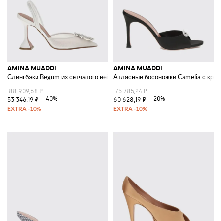
AMINA MUADDI
AMINA MUADDI
Слингбэки Begum из сетчатого нейлона с пряжкой-драгоценностью
Атласные босоножки Camelia с кри
88 909,68 ₽
75 785,24 ₽
-40%
-20%
53 346,19 ₽
60 628,19 ₽