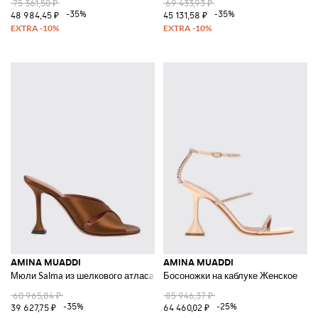
75 361,50 ₽
69 433,93 ₽
-35%
-35%
48 984,45 ₽
45 131,58 ₽
AMINA MUADDI
AMINA MUADDI
Мюли Salma из шелкового атласа
Босоножки на каблуке Женское
60 965,84 ₽
85 946,37 ₽
-35%
-25%
39 627,75 ₽
64 460,02 ₽