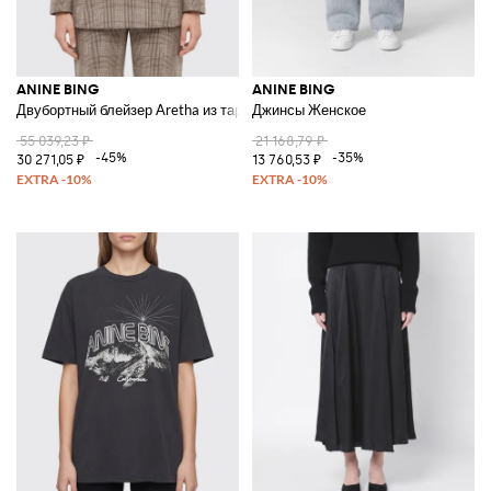
ANINE BING
ANINE BING
Двубортный блейзер Aretha из тартановой шерсти
Джинсы Женское
55 039,23 ₽
21 168,79 ₽
-45%
-35%
30 271,05 ₽
13 760,53 ₽