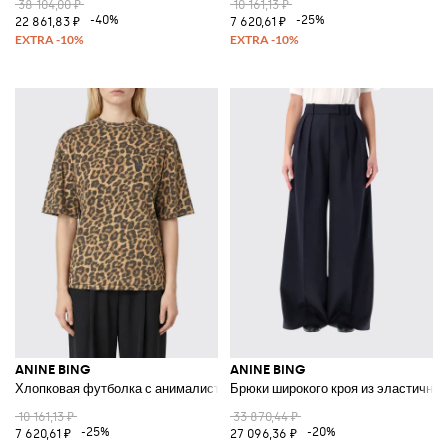
38 104,00 ₽
10 161,13 ₽
-40%
-25%
22 861,83 ₽
7 620,61 ₽
ANINE BING
ANINE BING
Хлопковая футболка с анималистичным принтом
Брюки широкого кроя из эластичног
10 161,13 ₽
33 870,44 ₽
-25%
-20%
7 620,61 ₽
27 096,36 ₽