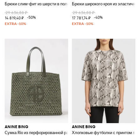
Брюки слим-фит из шерсти в полоску
Брюки широкого кроя из эластичног
29 636,88 ₽
29 636,88 ₽
-50%
-40%
14 819,40 ₽
17 781,74 ₽
ANINE BING
ANINE BING
Сумка Rio из перфорированной рафии
Хлопковые футболки с принтом пит