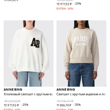
15 241,22 ₽
18 629,22 ₽
-25%
13 971,92 ₽
ANINE BING
ANINE BING
Хлопковый свитшот с круглым вырезом и логотипом
Свитшот с круглым вырезом и лого
18 629,22 ₽
16 934,27 ₽
-25%
-35%
13 971,92 ₽
11 006,70 ₽