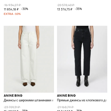
16 934,27 ₽
20 578,40 ₽
-30%
-35%
11 854,18 ₽
13 376,75 ₽
ANINE BING
ANINE BING
Джинсы с широкими штанинами из денима
Прямые джинсы из хлопкового ден
23 709,31 ₽
21 168,79 ₽
-35%
-35%