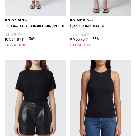
ANINE BING
ANINE BING
Полосатое хлопковое миди-платье
Джинсовые шорты
21 168,79 ₽
15 241,22 ₽
-50%
-35%
10 584,87 ₽
9 906,70 ₽