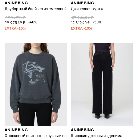
ANINE BING
ANINE BING
Двубортный блейзер из смесовой шерсти
Джинсовая куртка
49 959,14 ₽
29 636,88 ₽
-40%
-50%
29 975,49 ₽
14 819,40 ₽
ANINE BING
ANINE BING
Хлопковый свитшот с круглым вырезом и логотипом
Широкие джинсы из денима