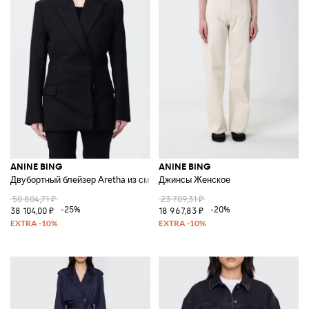
ANINE BING
ANINE BING
Двубортный блейзер Aretha из смесовой шерсти
Джинсы Женское
50 804,71 ₽
23 709,31 ₽
-25%
-20%
38 104,00 ₽
18 967,83 ₽