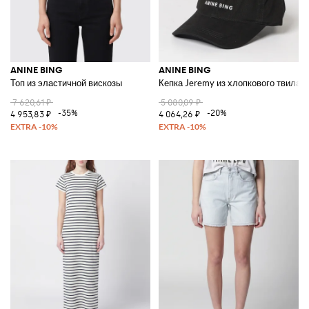
ANINE BING
ANINE BING
Топ из эластичной вискозы
Кепка Jeremy из хлопкового твила 
7 620,61 ₽
5 080,09 ₽
-35%
-20%
4 953,83 ₽
4 064,26 ₽