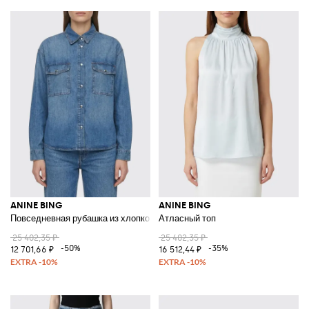
ANINE BING
ANINE BING
Повседневная рубашка из хлопкового денима
Атласный топ
25 402,35 ₽
25 402,35 ₽
-50%
-35%
12 701,66 ₽
16 512,44 ₽