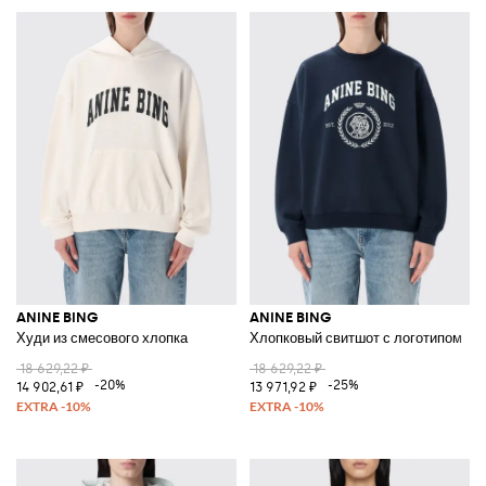
ANINE BING
ANINE BING
Худи из смесового хлопка
Хлопковый свитшот с логотипом
18 629,22 ₽
18 629,22 ₽
-20%
-25%
14 902,61 ₽
13 971,92 ₽