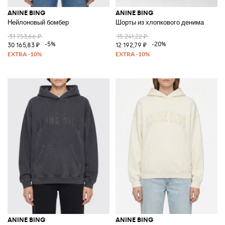
ANINE BING
ANINE BING
Нейлоновый бомбер
Шорты из хлопкового денима
31 753,66 ₽
15 241,22 ₽
-5%
-20%
30 165,83 ₽
12 192,79 ₽
ANINE BING
ANINE BING