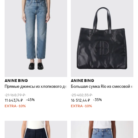
ANINE BING
ANINE BING
Прямые джинсы из хлопкового денима
Большая сумка Rio из смесовой кож
21 168,79 ₽
25 402,35 ₽
-45%
-35%
11 643,74 ₽
16 512,44 ₽