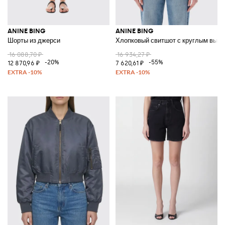
ANINE BING
ANINE BING
Шорты из джерси
Хлопковый свитшот с круглым выре
16 088,70 ₽
16 934,27 ₽
-20%
-55%
12 870,96 ₽
7 620,61 ₽