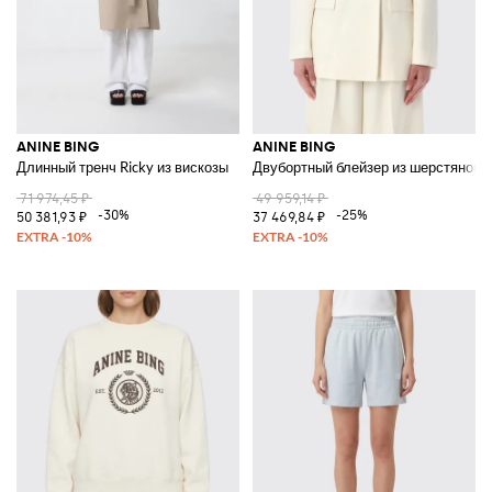
ANINE BING
ANINE BING
Длинный тренч Ricky из вискозы
Двубортный блейзер из шерстяного
71 974,45 ₽
49 959,14 ₽
-30%
-25%
50 381,93 ₽
37 469,84 ₽