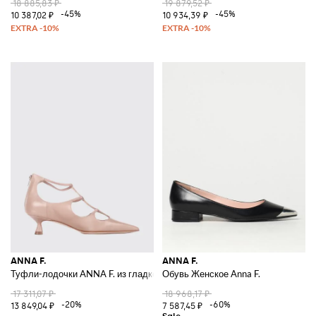
18 885,83 ₽
19 879,52 ₽
-45%
-45%
10 387,02 ₽
10 934,39 ₽
ANNA F.
ANNA F.
Туфли-лодочки ANNA F. из гладкой кожи с Т-образным ремешком и ни
Обувь Женское Anna F.
17 311,07 ₽
18 968,17 ₽
-20%
-60%
13 849,04 ₽
7 587,45 ₽