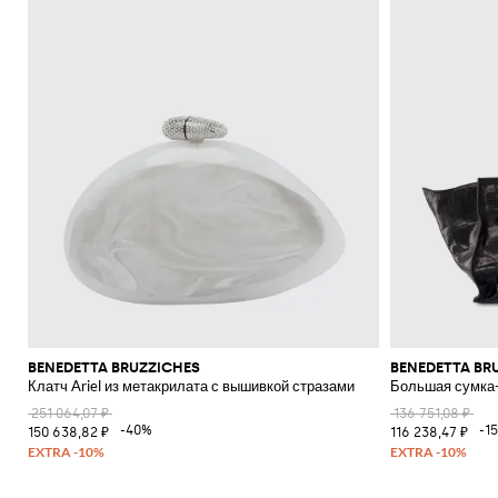
BENEDETTA BRUZZICHES
BENEDETTA BR
Клатч Ariel из метакрилата с вышивкой стразами
Большая сумка-
251 064,07 ₽
136 751,08 ₽
-40%
-1
150 638,82 ₽
116 238,47 ₽