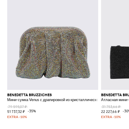
BENEDETTA BRUZZICHES
BENEDETTA BR
Мини-сумка Venus с драпировкой из кристаллической сетки
Атласная мини-с
79 595,07 ₽
31 753,66 ₽
-35%
-30
51 737,32 ₽
22 227,66 ₽