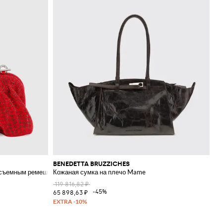
BENEDETTA BRUZZICHES
и съемным ремешком
Кожаная сумка на плечо Mame
119 816,82 ₽
-45%
65 898,63 ₽