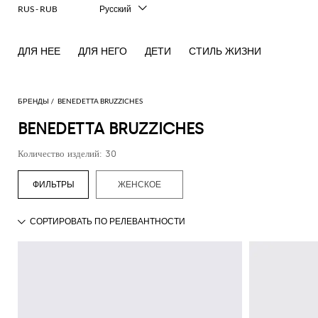
RUS - RUB
Русский
Italiano
English
ДЛЯ НЕЕ
ДЛЯ НЕГО
ДЕТИ
СТИЛЬ ЖИЗНИ
Français
Deutsch
Español
中文
БРЕНДЫ
BENEDETTA BRUZZICHES
日本語
BENEDETTA BRUZZICHES
한국어
Количество изделий: 30
ЖЕНСКОЕ