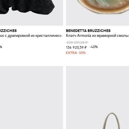
UZZICHES
BENEDETTA BRUZZICHES
us с драпировкой из кристаллической сетки
Клатч Armonia из мраморной смолы 
228 201,28 ₽
5%
-40%
136 920,39 ₽