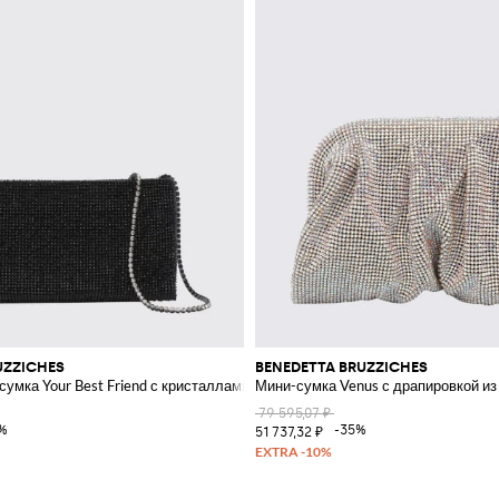
UZZICHES
BENEDETTA BRUZZICHES
умка Your Best Friend с кристаллами
Мини-сумка Venus с драпировкой из
79 595,07 ₽
%
-35%
51 737,32 ₽