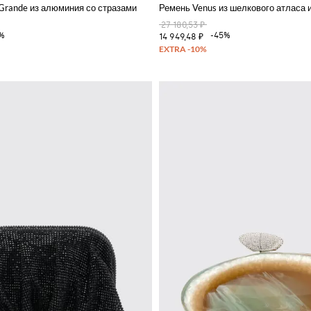
ешком
 Grande из алюминия со стразами
Ремень Venus из шелкового атласа 
27 180,53 ₽
0%
-45%
14 949,48 ₽