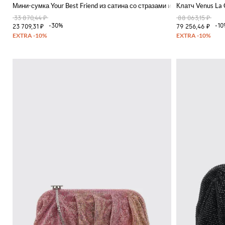
Мини-сумка Your Best Friend из сатина со стразами и ювелирным рем
Клатч Venus La
33 870,44 ₽
88 063,15 ₽
-30%
-1
23 709,31 ₽
79 256,46 ₽