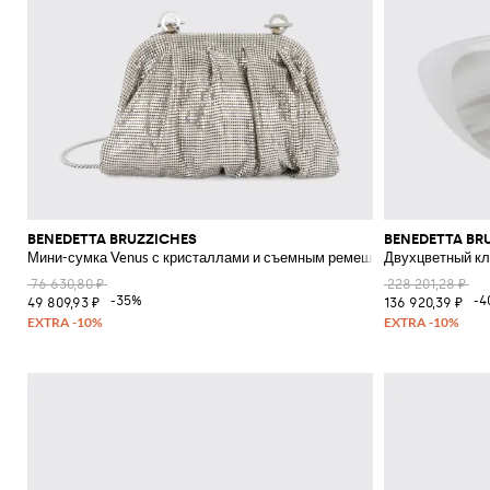
BENEDETTA BRUZZICHES
BENEDETTA BR
Мини-сумка Venus с кристаллами и съемным ремешком
Двухцветный кл
76 630,80 ₽
228 201,28 ₽
-35%
-4
49 809,93 ₽
136 920,39 ₽