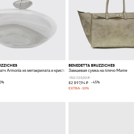
UZZICHES
BENEDETTA BRUZZICHES
атч Armonia из метакрилата и кристаллов
Замшевая сумка на плечо Mame
150 723,00 ₽
0%
-45%
82 897,94 ₽