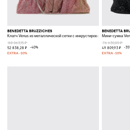
BENEDETTA BRUZZICHES
BENEDETTA BR
Клатч Venus из металлической сетки с инкрустированными стразами
Мини-сумка Ven
88 063,15 ₽
76 630,80 ₽
-40%
-3
52 838,28 ₽
49 809,93 ₽