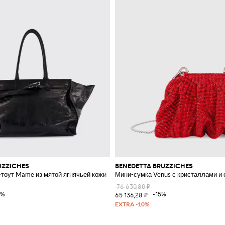
UZZICHES
BENEDETTA BRUZZICHES
тоут Mame из мятой ягнячьей кожи
Мини-сумка Venus с кристаллами 
76 630,80 ₽
5%
-15%
65 136,28 ₽