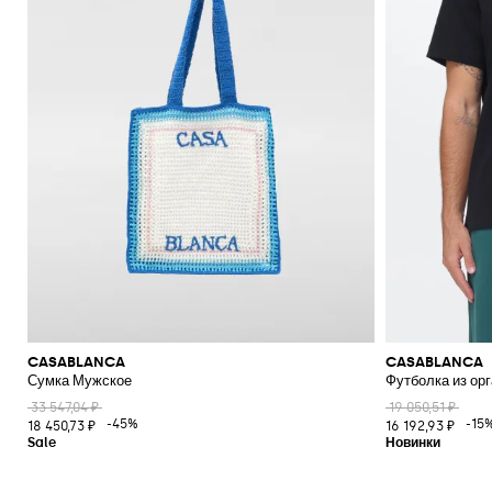
CASABLANCA
CASABLANCA
Сумка Мужское
Футболка из ор
33 547,04 ₽
19 050,51 ₽
-45%
-15
18 450,73 ₽
16 192,93 ₽