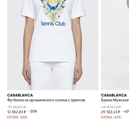
CASABLANCA
CASABLANCA
Футболки из органического хлопка с принтом
Брюки Мужское
19 050,51 ₽
48 870,72 ₽
-35%
-4
12 382,83 ₽
29 322,43 ₽