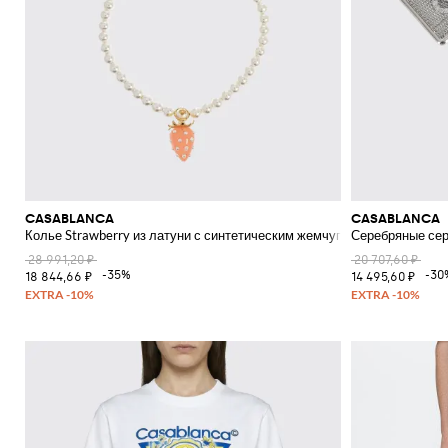
CASABLANCA
CASABLANCA
Колье Strawberry из латуни с синтетическим жемчугом и подвеской
Серебряные сер
28 991,20 ₽
20 707,60 ₽
-35%
-30
18 844,66 ₽
14 495,60 ₽