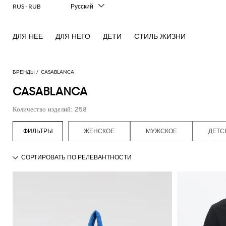
RUS - RUB
Русский
Italiano
English
ДЛЯ НЕЕ
ДЛЯ НЕГО
ДЕТИ
СТИЛЬ ЖИЗНИ
Français
Deutsch
Español
中文
БРЕНДЫ
CASABLANCA
日本語
CASABLANCA
한국어
Количество изделий: 258
ЖЕНСКОЕ
МУЖСКОЕ
ДЕТС