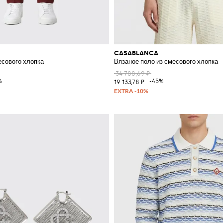
CASABLANCA
есового хлопка
Вязаное поло из смесового хлопка
34 788,69 ₽
%
-45%
19 133,78 ₽