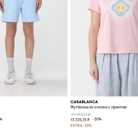
CASABLANCA
Футболка из хлопка с принтом
19 050,51 ₽
0%
-30%
13 335,35 ₽