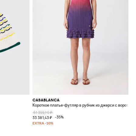
CASABLANCA
Короткое платье-футляр в рубчик из джерси с воротни
51 355,90 ₽
-35%
33 381,43 ₽