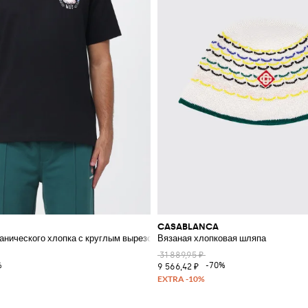
CASABLANCA
ганического хлопка с круглым вырезом и принтом-логотипом
Вязаная хлопковая шляпа
31 889,95 ₽
%
-70%
9 566,42 ₽