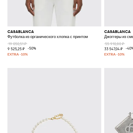
CASABLANCA
CASABLANCA
Футболка из органического хлопка с принтом
Джоггеры из см
19 050,51 ₽
55 910,80 ₽
-50%
-40
9 525,25 ₽
33 547,04 ₽