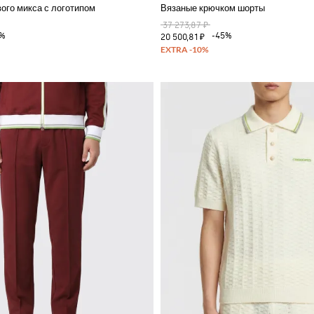
вого микса с логотипом
Вязаные крючком шорты
37 273,87 ₽
0%
-45%
20 500,81 ₽