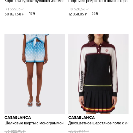
Короткая куртка-рубашка из смесовой шерсти с контрастным логотипо
Шорты из ребристого полиэстера с 
71 555,03 ₽
18 520,66 ₽
-15%
-35%
60 821,68 ₽
12 038,05 ₽
CASABLANCA
CASABLANCA
Шелковые шорты с монограммой
Двухцветное шерстяное поло с лог
56 822,95 ₽
45 879,44 ₽