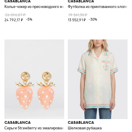
CASABLANCA
CASABLANCA
Колье-чокер из пресноводного жемчуга с позолоченными подвесками
Футболка из принтованного хлопка
26 096,87 ₽
19 361,30 ₽
-5%
-30%
24 792,17 ₽
13 552,91 ₽
CASABLANCA
CASABLANCA
Серьги Strawberry из эмалированной латуни с синтетическим жемчуго
Шелковая рубашка