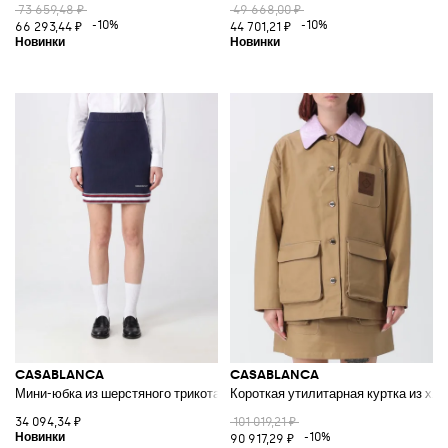
73 659,48 ₽
49 668,00 ₽
-10%
-10%
66 293,44 ₽
44 701,21 ₽
CASABLANCA
CASABLANCA
Мини-юбка из шерстяного трикотажа с высокой талией и облегающим к
Короткая утилитарная куртка из хло
34 094,34 ₽
101 019,21 ₽
-10%
90 917,29 ₽