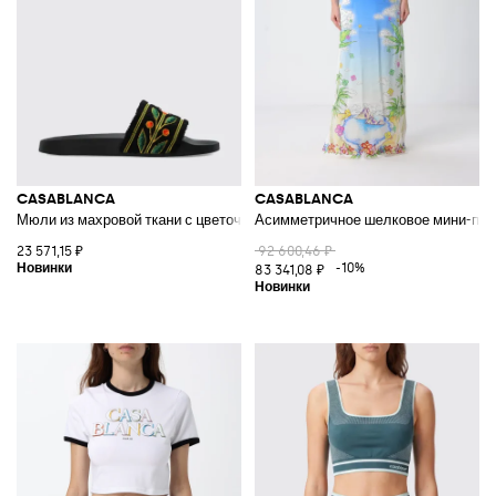
CASABLANCA
CASABLANCA
Мюли из махровой ткани с цветочной вышивкой на низком каблуке
Асимметричное шелковое мини-плат
23 571,15 ₽
92 600,46 ₽
-10%
83 341,08 ₽