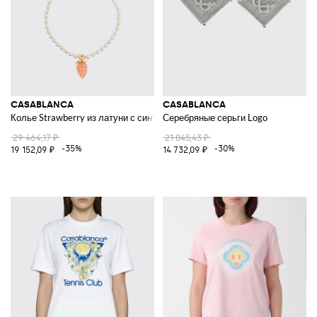
CASABLANCA
CASABLANCA
Колье Strawberry из латуни с синтетическим жемчугом и подвеской
Серебряные серьги Logo
29 464,17 ₽
21 045,43 ₽
-35%
-30%
19 152,09 ₽
14 732,09 ₽