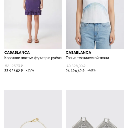
CASABLANCA
CASABLANCA
Короткое платье-футляр в рубчик из джерси с воротником-халтер и р
Топ из технической ткани
52 193,73 ₽
40 828,00 ₽
-35%
-40%
33 926,02 ₽
24 496,42 ₽