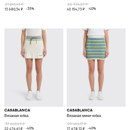
21 045,43 ₽
66 924,87 ₽
-35%
-40%
13 680,34 ₽
40 154,73 ₽
CASABLANCA
CASABLANCA
Вязаная юбка
Вязаная мини-юбка
37 460,69 ₽
29 464,17 ₽
-40%
-40%
22 476,61 ₽
17 678,12 ₽