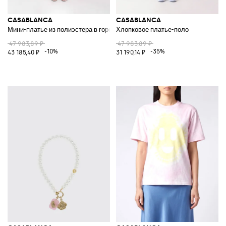
CASABLANCA
CASABLANCA
Мини-платье из полиэстера в горошек с V-образным вырезом
Хлопковое платье-поло
47 983,89 ₽
47 983,89 ₽
-10%
-35%
43 185,40 ₽
31 190,14 ₽