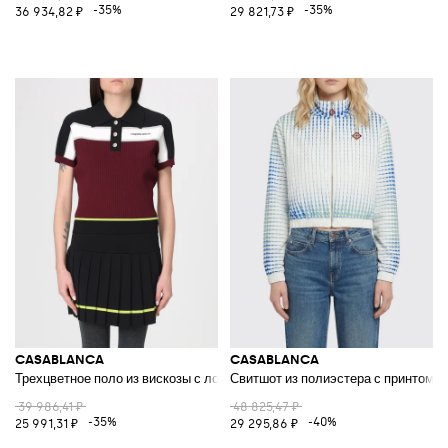
-35%
-35%
36 934,82 ₽
29 821,73 ₽
CASABLANCA
CASABLANCA
Трехцветное поло из вискозы с логотипом
Свитшот из полиэстера с принтом
39 986,41 ₽
48 825,47 ₽
-35%
-40%
25 991,31 ₽
29 295,86 ₽