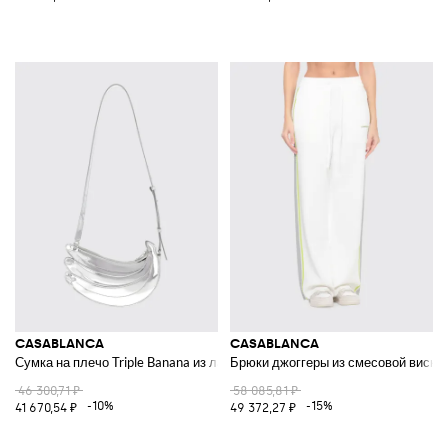
CASABLANCA
CASABLANCA
Сумка на плечо Triple Banana из лакированной кожи в форме полумеся
Брюки джоггеры из смесовой виско
46 300,71 ₽
58 085,81 ₽
-10%
-15%
41 670,54 ₽
49 372,27 ₽