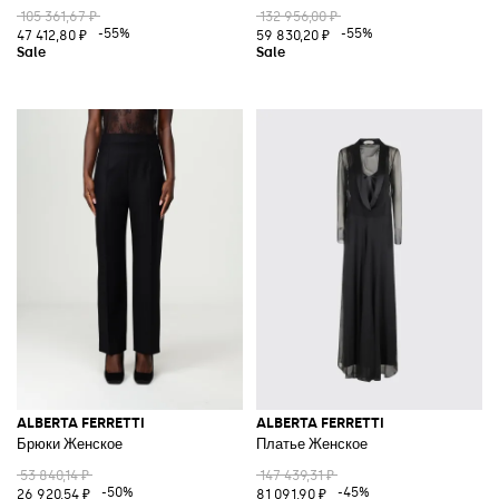
105 361,67 ₽
132 956,00 ₽
-55%
-55%
47 412,80 ₽
59 830,20 ₽
ALBERTA FERRETTI
ALBERTA FERRETTI
Брюки Женское
Платье Женское
53 840,14 ₽
147 439,31 ₽
-50%
-45%
26 920,54 ₽
81 091,90 ₽