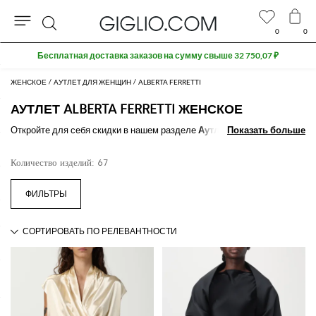
0
0
Поиск
Extra 10% off SALE
ЖЕНСКОЕ
АУТЛЕТ ДЛЯ ЖЕНЩИН
ALBERTA FERRETTI
АУТЛЕТ ALBERTA FERRETTI ЖЕНСКОЕ
Откройте для себя скидки в нашем разделе
Аутлет Alberta Ferretti
Показать больше
Показать больше
женское
и покупайте предметы одежды и акссессуары лучших
мировых и итальянских брендов. Воспользуйтесь скидками в нашем
Количество изделий: 67
разделе
Аутлет Alberta Ferretti женское онлайн
на GIGLIO.COM
Смотреть все
ALBERTA FERRETTI