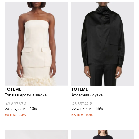
TOTEME
TOTEME
Топ из шерсти и шелка
Атласная блузка
49 697,87 ₽
45 557,47 ₽
-40%
-35%
29 819,28 ₽
29 611,56 ₽