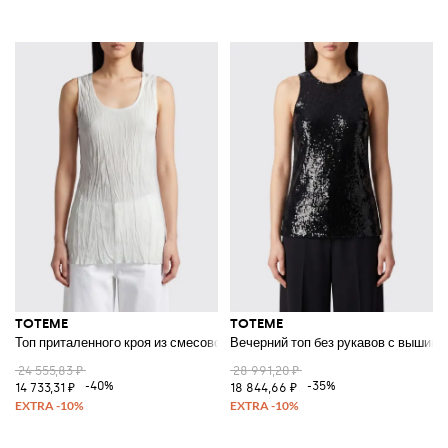
TOTEME
TOTEME
Топ приталенного кроя из смесовой вискозы с U-образным вырезом
Вечерний топ без рукавов с вышивк
24 555,83 ₽
28 991,20 ₽
-40%
-35%
14 733,31 ₽
18 844,66 ₽