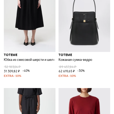
TOTEME
TOTEME
Юбка из смесовой шерсти и шелка
Кожаная сумка-ведро
52 183,04 ₽
89 457,84 ₽
-40%
-30%
31 309,82 ₽
62 619,65 ₽