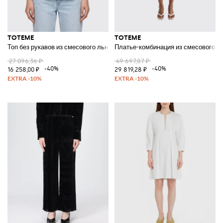
TOTEME
TOTEME
Топ без рукавов из смесового льна с круглым вырезом и молнией сзади
Платье-комбинация из смесового х
27 096,36 ₽
49 697,87 ₽
-40%
-40%
16 258,00 ₽
29 819,28 ₽