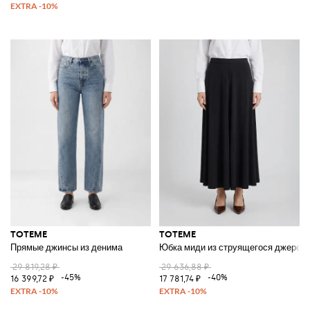
TOTEME
TOTEME
Прямые джинсы из денима
Юбка миди из струящегося джерси
29 819,28 ₽
29 636,88 ₽
-45%
-40%
16 399,72 ₽
17 781,74 ₽