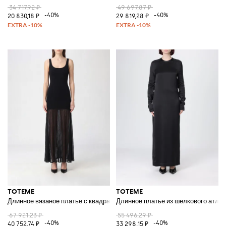
34 717,92 ₽
49 697,87 ₽
-40%
-40%
20 830,18 ₽
29 819,28 ₽
TOTEME
TOTEME
Длинное вязаное платье с квадратным вырезом и открытыми плечами
Длинное платье из шелкового атла
67 921,23 ₽
55 496,29 ₽
-40%
-40%
40 752,74 ₽
33 298,15 ₽