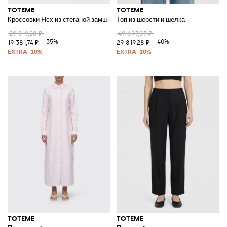
TOTEME
TOTEME
Кроссовки Flex из стеганой замши
Топ из шерсти и шелка
29 819,28 ₽
49 697,87 ₽
-35%
-40%
19 381,74 ₽
29 819,28 ₽
TOTEME
TOTEME