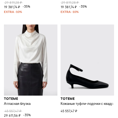
29 819,28 ₽
29 819,28 ₽
-35%
-35%
19 381,74 ₽
19 381,74 ₽
TOTEME
TOTEME
Атласная блузка
Кожаные туфли-лодочки с квадрат
45 557,47 ₽
45 557,47 ₽
-35%
29 611,56 ₽