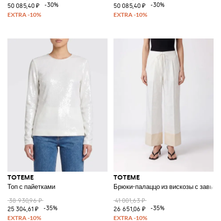
-30%
-30%
50 085,40 ₽
50 085,40 ₽
TOTEME
TOTEME
Топ с пайетками
Брюки-палаццо из вискозы с завыше
38 930,96 ₽
41 001,63 ₽
-35%
-35%
25 304,61 ₽
26 651,06 ₽