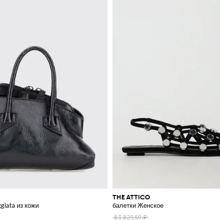
THE ATTICO
giata из кожи
балетки Женское
83 829,59 ₽