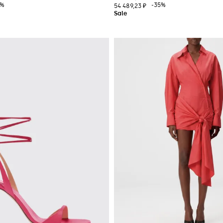
5%
-35%
54 489,23 ₽