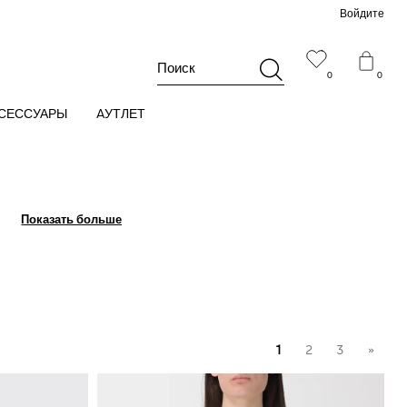
Войдите
Поиск
0
0
СЕССУАРЫ
AУТЛЕТ
Показать больше
Показать больше
ля стильного и
реди поклонников
1
2
3
»