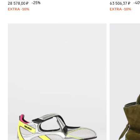
-25%
-4
28 578,00 ₽
63 506,37 ₽