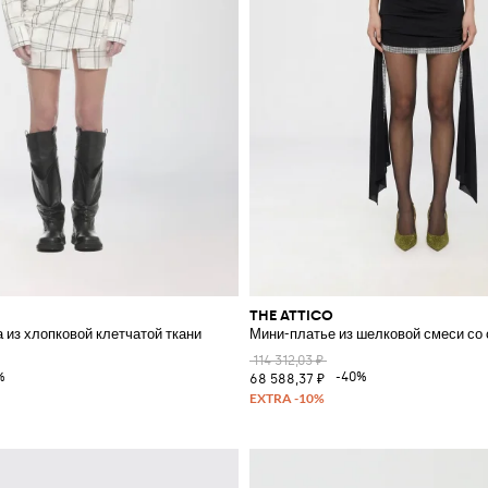
THE ATTICO
 из хлопковой клетчатой ткани
Мини-платье из шелковой смеси со
114 312,03 ₽
%
-40%
68 588,37 ₽