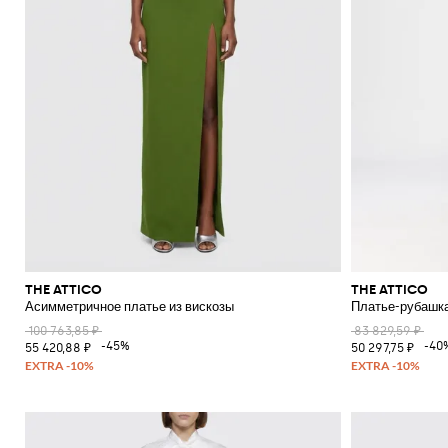
THE ATTICO
THE ATTICO
Асимметричное платье из вискозы
Платье-рубашка
100 763,85 ₽
83 829,59 ₽
-45%
-40
55 420,88 ₽
50 297,75 ₽