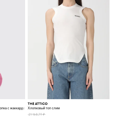
THE ATTICO
лопка с жаккардовым логотипом
Хлопковый топ слим
21 168,79 ₽