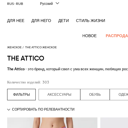
RUS - RUB
Русский
Italiano
English
ДЛЯ НЕЕ
ДЛЯ НЕГО
ДЕТИ
СТИЛЬ ЖИЗНИ
Français
Deutsch
Español
HОВОЕ
РАСПРОД
中文
日本語
ЖЕНСКОЕ
THE ATTICO ЖЕНСКОЕ
한국어
THE ATTICO
Hовые
Посмотреть
Посмотреть
Посмотреть
Посмотреть
Вся
Посмотреть
Посмотреть
Все
Посмотреть
Посмотреть
Вся
Посмотреть
Посмотреть
Все
Посмотреть
Посмотреть
Весь
поступления
все
The Attico
- это бренд, который свел с ума всех женщин, любящих ро
все
все
все
одежда
все
все
сумки
все
все
обувь
все
все
аксессуары
все
все
аутлет
для женщин
Alberta
Roger
Эксцентричный и оригинальный стиль характеризует все изделия The 
Acne
Alexander
Acne
Блейзеры
Balenciaga
Courrèges
Вечерние
Balenciaga
A.P.C.
балетки
Alexander
Adidas
Аксессуары
Balenciaga
Borsalino
Аутлет
Gucci
Giorgio
JW
Платья
Ремень
Лаконичные
Ferretti
Vivier
Количество изделий: 303
актуального образа на каждый день.
Studios
McQueen
Studios
сумочки и
McQueen
для волос
одежды
Armani
Anderson
пальто
Блузки
Balmain
Diesel
Bottega
Coperni
Туфли-
Amina
Burberry
Elisabetta
JW
Рубашки
Солнцезащитные
Elisabetta
Etro
клатчи
Alaïa
Balenciaga
Adidas
Veneta
лодочки
Balenciaga
Muaddi
Головной
Franchi
Аутлет
Anderson
Manolo
Jacquemus
очки
Анималистичный
Franchi
Итальянский дом моды отличается аристократичным подходом к изгот
Брюки
Burberry
Elisabetta
Diesel
Etro
Шорты
Pinko
АКСЕССУАРЫ
ОБУВЬ
ОДЕ
Мини-
убор
сумок
Blahnik
акцент
высокой моды.
Brunello
Balmain
Calvin
Franchi
Burberry
Эспадрильи
Bottega
Aquazzura
Emporio
Jacquemus
Giambattista
Косметичка
Купальник
Etro
JW
Ferragamo
Свитера
Twinset
сумка
Cucinelli
Klein
Veneta
Кошелек
Armani
Аутлет
Max
Valli
Two-
Bottega
Ganni
Chloè
Anderson
Мокасины
Autry
Jil
и
Шарф
Открой для себя наш каталог одежды от
The Attico
на Giglio.com и по
Джинсы
Fendi
Saint
Наплечные
обуви
Mara
piece
Coperni
Veneta
Elisabetta
Ferragamo
Носки
Jacquemus
Sander
S
пуловеры
JW
Fendi
MM6
Босоножки
Birkenstock
Laurent
Ювелирное
сумки
elegance
Комбинезоны
Max
Franchi
Аутлет
Roger
Max
Смотреть все
THE ATTICO
Courrèges
Brunello
Anderson
Maison
без
Gianvito
Платок
Marc
Khaite
Футболки
изделие
Mara
Ferragamo
Golden
Stella
Рюкзаки
аксессуаров
Vivier
Mara
Культовые
Куртки
Cucinelli
Golden
Margiela
каблука
Rossi
Jacobs
Diesel
MM6
Goose
Перчатки
McCartney
Solace
Тренч
Watches
модели
и
Saint
Gucci
Goose
Сумка
Saint
The