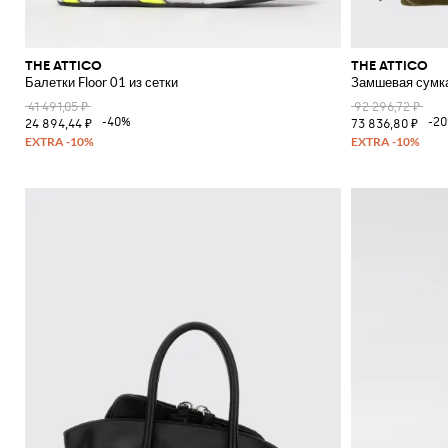
THE ATTICO
THE ATTICO
Балетки Floor 01 из сетки
Замшевая сумка
41 491,05 ₽
92 296,72 ₽
-40%
-2
24 894,44 ₽
73 836,80 ₽