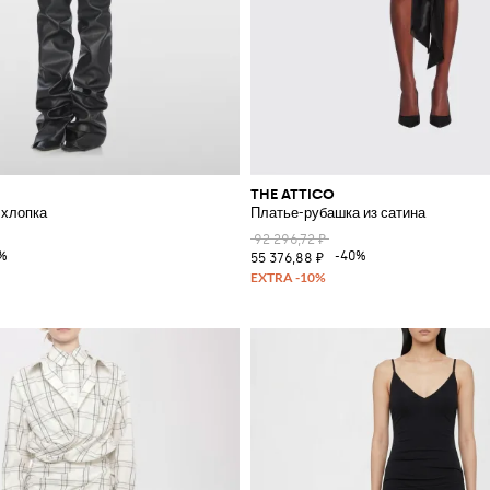
THE ATTICO
 хлопка
Платье-рубашка из сатина
92 296,72 ₽
%
-40%
55 376,88 ₽