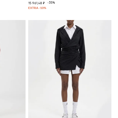
-35%
15 961,48 ₽