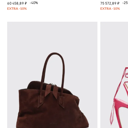
-40%
-2
60 458,89 ₽
75 572,89 ₽