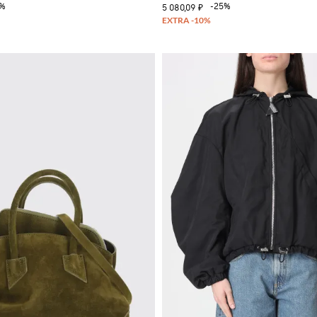
0%
-25%
5 080,09 ₽