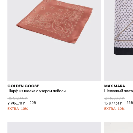
GOLDEN GOOSE
MAX MARA
Шарф из шелка с узором пейсли
Шелковый плато
16 512,44 ₽
21 168,79 ₽
-40%
-25
9 906,70 ₽
15 877,31 ₽