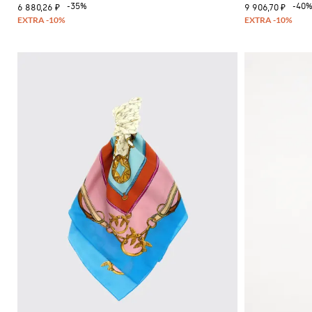
-35%
-40
6 880,26 ₽
9 906,70 ₽