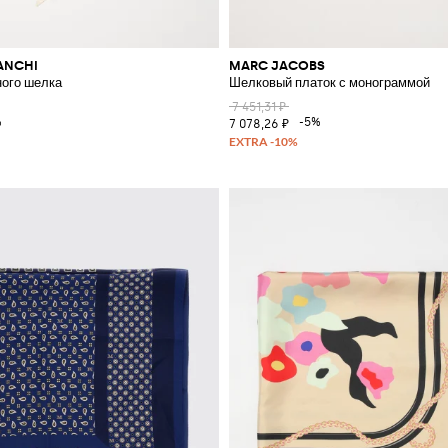
RANCHI
MARC JACOBS
ного шелка
Шелковый платок с монограммой
7 451,31 ₽
%
-5%
7 078,26 ₽