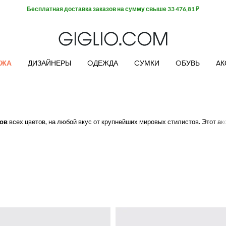
АЖА
ДИЗАЙНЕРЫ
OДЕЖДА
CУМКИ
OБУВЬ
AК
ков
всех цветов, на любой вкус от крупнейших мировых стилистов. Этот а
минку вашему образу.
IO.COM.