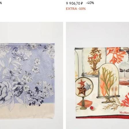
%
-40%
9 906,70 ₽