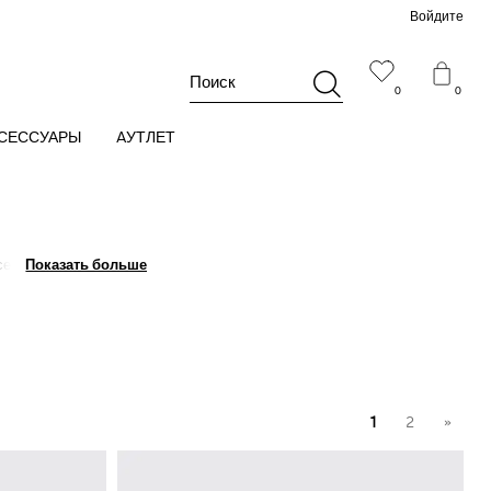
Войдите
Поиск
0
0
СЕССУАРЫ
AУТЛЕТ
ксессуар прекрасно
Показать больше
Показать больше
1
2
»