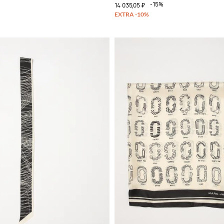
%
-15%
14 035,05 ₽