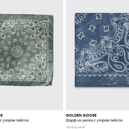
SE
GOLDEN GOOSE
с узором пейсли
Шарф из шелка с узором пейсли
16 512,44 ₽