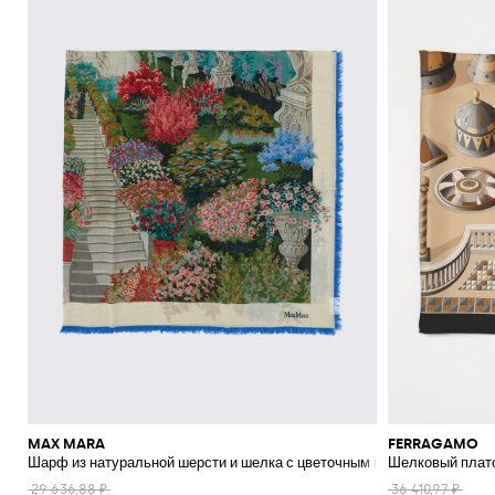
MAX MARA
FERRAGAMO
Шарф из натуральной шерсти и шелка с цветочным мотивом
Шелковый плато
29 636,88 ₽
36 410,97 ₽