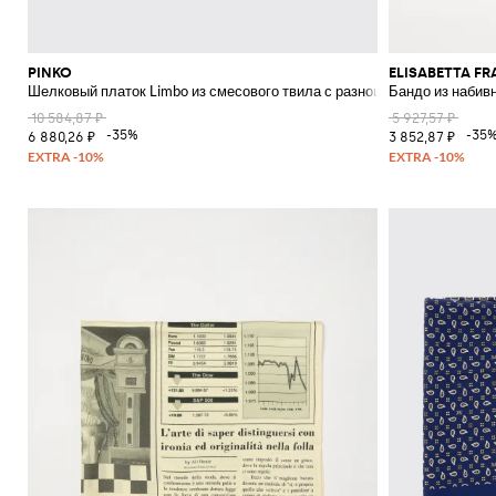
PINKO
ELISABETTA F
Шелковый платок Limbo из смесового твила с разноцветным принтом
Бандо из набив
10 584,87 ₽
5 927,57 ₽
-35%
-35
6 880,26 ₽
3 852,87 ₽