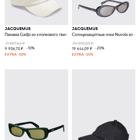
JACQUEMUS
JACQUEMUS
Панама Gadjo из хлопкового твила
Солнцезащитные очки Nuvola из ац
11 007,66 ₽
24 555,83 ₽
-10%
-20%
9 906,70 ₽
19 644,09 ₽