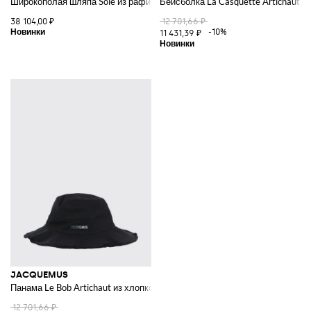
Широкополая шляпа Sole из рафии с вышитым логотипом
Бейсболка La Casquette Artichaut и
38 104,00 ₽
12 701,66 ₽
-10%
11 431,39 ₽
JACQUEMUS
Панама Le Bob Artichaut из хлопкового твила
12 701,66 ₽