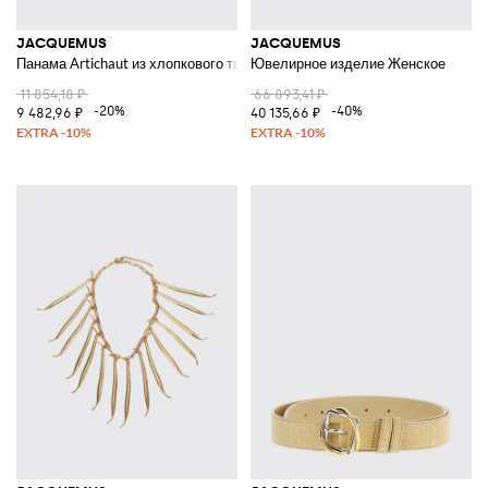
JACQUEMUS
JACQUEMUS
Панама Artichaut из хлопкового твила
Ювелирное изделие Женское
11 854,18 ₽
66 893,41 ₽
-20%
-40%
9 482,96 ₽
40 135,66 ₽