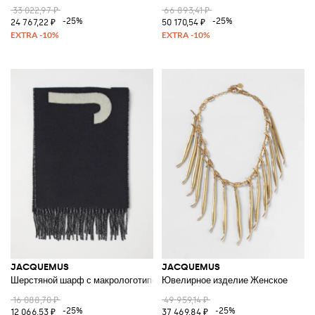
33 022,97 ₽
66 893,41 ₽
-25%
-25%
24 767,22 ₽
50 170,54 ₽
JACQUEMUS
JACQUEMUS
Шерстяной шарф с макрологотипом
Ювелирное изделие Женское
16 088,70 ₽
49 959,14 ₽
-25%
-25%
12 066,53 ₽
37 469,84 ₽