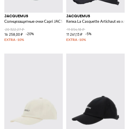
JACQUEMUS
JACQUEMUS
Солнцезащитные очки Capri JAC55C3SUN из ацетата
Кепка La Casquette Artichaut из хло
20 322,27 ₽
11 854,18 ₽
-20%
-5%
16 258,00 ₽
11 261,13 ₽