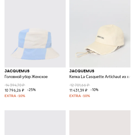
JACQUEMUS
JACQUEMUS
Головной убор Женское
Кепка La Casquette Artichaut из хло
14 394,70 ₽
12 701,66 ₽
-25%
-10%
10 796,26 ₽
11 431,39 ₽