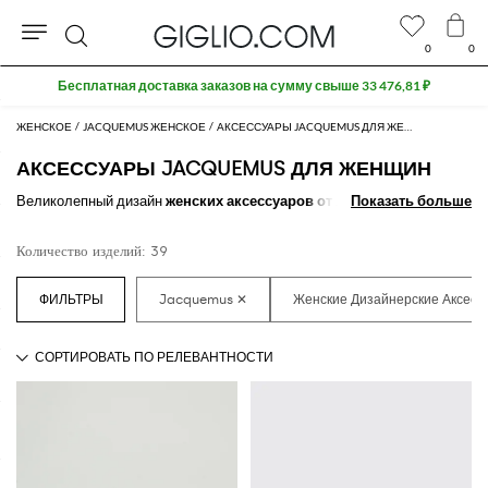
0
0
Поиск
Бесплатная доставка заказов на сумму свыше 33 476,81 ₽
ЖЕНСКОЕ
JACQUEMUS ЖЕНСКОЕ
АКСЕССУАРЫ JACQUEMUS ДЛЯ ЖЕНЩИН
АКСЕССУАРЫ JACQUEMUS ДЛЯ ЖЕНЩИН
Великолепный дизайн
женских аксессуаров от Jacquemus
Показать больше
Показать больше
поможет
сделать правильный акцент на любой outfit. Мы предлагаем широкий
выбор
фирменных женских аксессуаров от Jacquemus
online на
Количество изделий: 39
нашем сайте для создания новых образов на каждый день.
Узнайте больше о том, как
купить женские аксессуары от
Jacquemus
на GIGLIO.COM