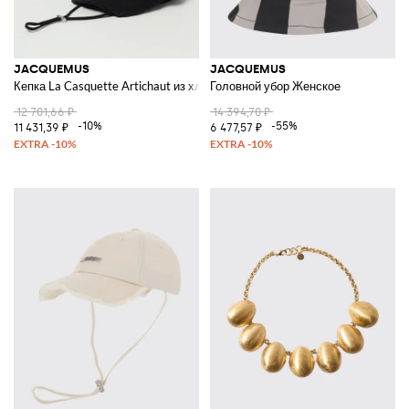
JACQUEMUS
JACQUEMUS
Кепка La Casquette Artichaut из хлопка
Головной убор Женское
12 701,66 ₽
14 394,70 ₽
-10%
-55%
11 431,39 ₽
6 477,57 ₽