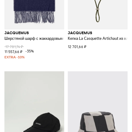
JACQUEMUS
JACQUEMUS
Шерстяной шарф с жаккардовым логотипом
Кепка La Casquette Artichaut из хло
17 781,74 ₽
12 701,66 ₽
-35%
11 557,66 ₽