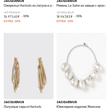
JACQUEMUS
JACQUEMUS
Ожерелье Haricots из латуни и алюминия
Ремень Le Salon из замши с крокод
49 959,14 ₽
27 096,36 ₽
-30%
-30%
34 971,40 ₽
18 967,83 ₽
JACQUEMUS
JACQUEMUS
Латунные серьги Haricots
Ювелирное изделие Женское