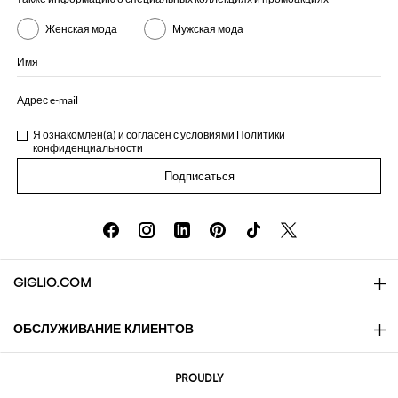
Женская мода
Мужская мода
Имя
Адрес e-mail
Я ознакомлен(а) и согласен с условиями
Политики
конфиденциальности
Подписаться
GIGLIO.COM
ОБСЛУЖИВАНИЕ КЛИЕНТОВ
About
Контакты
AI Disclaimer
PROUDLY
Вопросы и ответы