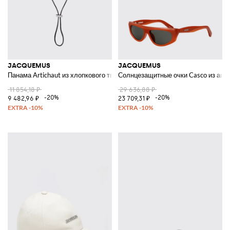
JACQUEMUS
JACQUEMUS
Панама Artichaut из хлопкового твила
Солнцезащитные очки Casco из ацета
11 854,18 ₽
29 636,88 ₽
-20%
-20%
9 482,96 ₽
23 709,31 ₽