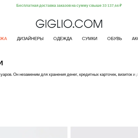
Extra 10% off Outlet area
АЖА
ДИЗАЙНЕРЫ
OДЕЖДА
CУМКИ
OБУВЬ
AК
И
уаров. Он незаменим для хранения денег, кредитных карточек, визиток и 
омпактный, длинной формы с магнитной застежкой или молнией, кожаный