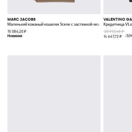
MARC JACOBS
VALENTINO GA
Маленький кожаный кошелек Scene с застежкой-молнией и слотами д
Кредитница VLog
15 086,20 ₽
20 953,48 ₽
-30
14 667,72 ₽