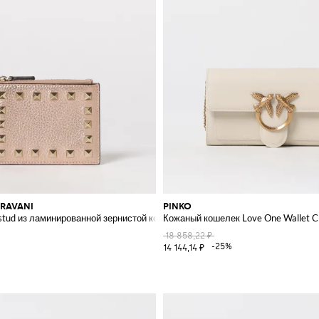
RAVANI
PINKO
stud из ламинированной зернистой кожи
Кожаный кошелек Love One Wallet C
18 858,22 ₽
-25%
14 144,14 ₽