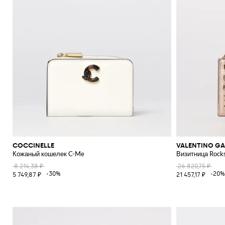
COCCINELLE
VALENTINO GA
Кожаный кошелек C-Me
Визитница Rock
8 214,38 ₽
26 820,75 ₽
-30%
-20%
5 749,87 ₽
21 457,17 ₽