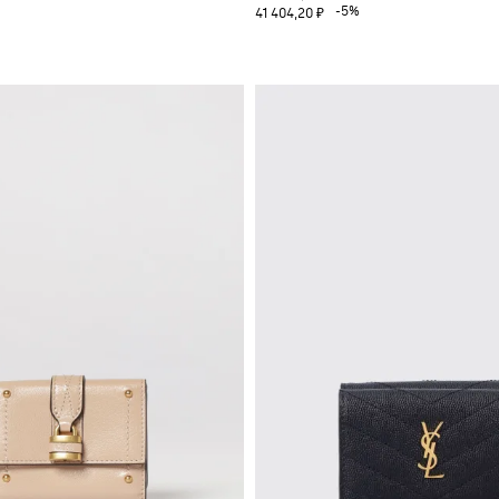
-5%
41 404,20 ₽