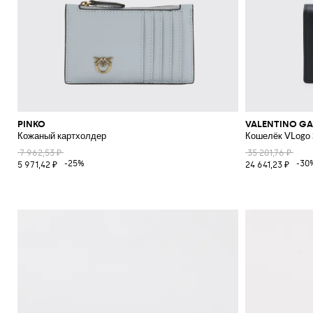
PINKO
VALENTINO GA
Кожаный картхолдер
Кошелёк VLogo S
7 962,53 ₽
35 201,76 ₽
-25%
-30
5 971,42 ₽
24 641,23 ₽