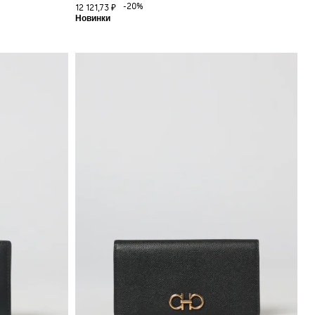
-20%
12 121,73 ₽