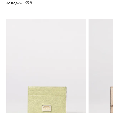
-35%
32 143,62 ₽