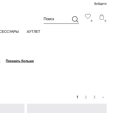
Войдите
Поиск
0
0
СЕССУАРЫ
AУТЛЕТ
документов.
Показать больше
Показать больше
 или из искусственной
1
2
3
»