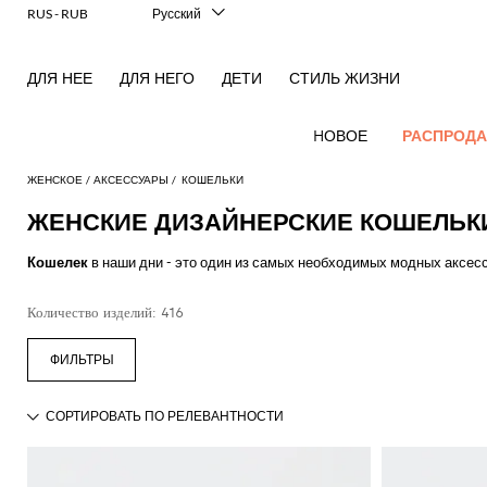
RUS - RUB
Русский
Italiano
English
ДЛЯ НЕЕ
ДЛЯ НЕГО
ДЕТИ
СТИЛЬ ЖИЗНИ
Français
Deutsch
Español
HОВОЕ
РАСПРОД
中文
日本語
ЖЕНСКОЕ
АКСЕССУАРЫ
КОШЕЛЬКИ
한국어
ЖЕНСКИЕ ДИЗАЙНЕРСКИЕ КОШЕЛЬК
Hовые
Посмотреть
Посмотреть
Посмотреть
Посмотреть
Вся
Посмотреть
Посмотреть
Все
Посмотреть
Посмотреть
Вся
Посмотреть
Посмотреть
Все
Посмотреть
Посмотреть
Весь
поступления
все
Кошелек
в наши дни - это один из самых необходимых модных аксесс
все
все
все
одежда
все
все
сумки
все
все
обувь
все
все
аксессуары
все
все
аутлет
для женщин
Дизайнерами представлено множество идей и моделей: маленький и к
Alberta
Roger
Acne
Alexander
Acne
Блейзеры
Balenciaga
Courrèges
Вечерние
Balenciaga
A.P.C.
балетки
Alexander
Adidas
Аксессуары
Balenciaga
Borsalino
Аутлет
Gucci
Giorgio
JW
Платья
Ремень
кожи, из ткани или с логотипами.
Лаконичные
Ferretti
Vivier
Количество изделий: 416
Studios
McQueen
Studios
сумочки и
McQueen
для волос
одежды
Armani
Anderson
пальто
Блузки
Balmain
Diesel
Bottega
Coperni
Туфли-
Amina
Burberry
Elisabetta
JW
Рубашки
Солнцезащитные
Elisabetta
Etro
Выберите свой
кошелек
на сайте
GIGLIO.COM
!
клатчи
Alaïa
Balenciaga
Adidas
Veneta
лодочки
Balenciaga
Muaddi
Головной
Franchi
Аутлет
Anderson
Manolo
Jacquemus
очки
Анималистичный
Franchi
Брюки
Burberry
Elisabetta
Diesel
Etro
Шорты
Pinko
Мини-
убор
сумок
Blahnik
акцент
Brunello
Balmain
Calvin
Franchi
Burberry
Эспадрильи
Bottega
Aquazzura
Emporio
Jacquemus
Giambattista
Косметичка
Купальник
Etro
JW
Ferragamo
Свитера
Twinset
сумка
Cucinelli
Klein
Veneta
Кошелек
Armani
Аутлет
Max
Valli
Two-
Bottega
Ganni
Chloè
Anderson
Мокасины
Autry
Jil
и
Шарф
Джинсы
Fendi
Saint
Наплечные
обуви
Mara
piece
Coperni
Veneta
Elisabetta
Ferragamo
Носки
Jacquemus
Sander
S
пуловеры
JW
Fendi
MM6
Босоножки
Birkenstock
Laurent
Ювелирное
сумки
elegance
Комбинезоны
Max
Franchi
Аутлет
Roger
Max
Courrèges
Brunello
Anderson
Maison
без
Gianvito
Платок
Marc
Khaite
Футболки
изделие
Mara
Ferragamo
Golden
Stella
Рюкзаки
аксессуаров
Vivier
Mara
Культовые
Куртки
Cucinelli
Golden
Margiela
каблука
Rossi
Jacobs
Diesel
MM6
Goose
Перчатки
McCartney
Solace
Тренч
Watches
модели
и
Saint
Gucci
Goose
Сумка
Saint
The