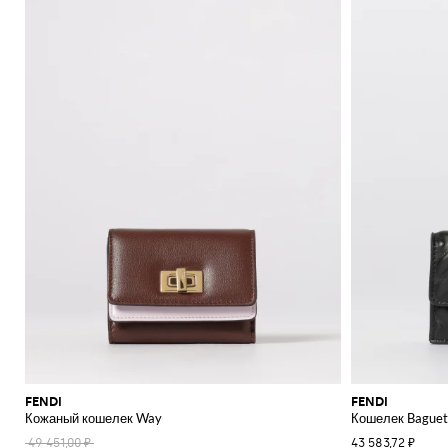
FENDI
FENDI
Кожаный кошелек Way
Кошелек Baguett
49 451,00 ₽
43 583,72 ₽