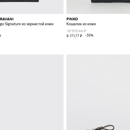
RAVANI
PINKO
ля карт
o Signature из зернистой кожи
Кошелек из кожи
12 572,46 ₽
%
-35%
8 171,77 ₽