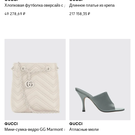
Хлопковая футболка оверсайз с деталью Horsebit
Длинное платье из крепа
49 278,69 ₽
217 158,35 ₽
GUCCI
GUCCI
Мини-сумка-ведро GG Marmont из стеганой кожи наппа с узором "шевр
Атласные мюли