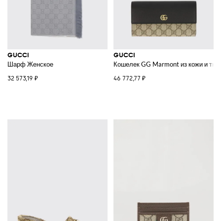
GUCCI
GUCCI
Шарф Женское
Кошелек GG Marmont из кожи и тка
32 573,19 ₽
46 772,77 ₽