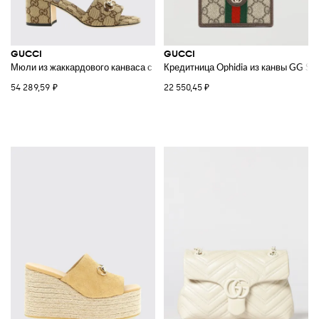
GUCCI
GUCCI
Мюли из жаккардового канваса с монограммой GG
Кредитница Ophidia из канвы GG Su
54 289,59 ₽
22 550,45 ₽