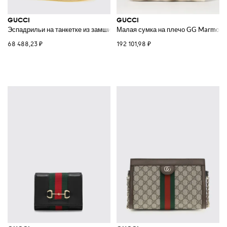
GUCCI
GUCCI
Эспадрильи на танкетке из замши с тисненым монограммой GG
Малая сумка на плечо GG Marmont
68 488,23 ₽
192 101,98 ₽