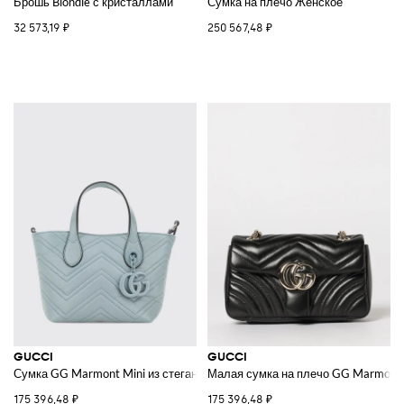
Брошь Blondie с кристаллами
Сумка на плечо Женское
32 573,19 ₽
250 567,48 ₽
GUCCI
GUCCI
Сумка GG Marmont Mini из стеганого шеврона
Малая сумка на плечо GG Marmont
175 396,48 ₽
175 396,48 ₽