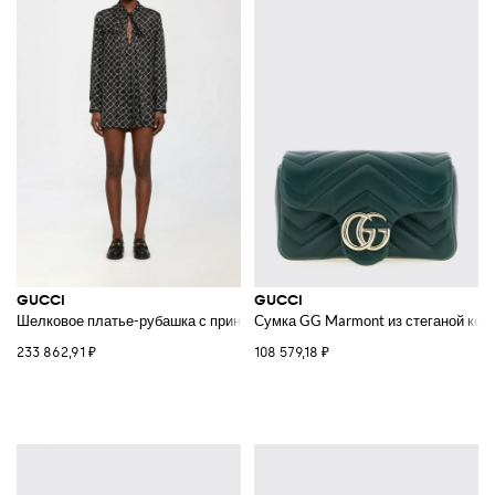
GUCCI
GUCCI
Шелковое платье-рубашка с принтом Horsebit
Сумка GG Marmont из стеганой кож
233 862,91 ₽
108 579,18 ₽