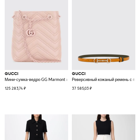
GUCCI
GUCCI
Мини-сумка-ведро GG Marmont из стеганой кожи наппа с узором "шевр
Реверсивный кожаный ремень с пря
125 283,74 ₽
37 585,03 ₽