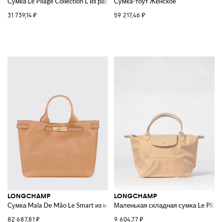
Сумка Le Pliage Collection L из рафии и кожи
Сумка-тоут Женское
31 739,14 ₽
59 217,46 ₽
LONGCHAMP
LONGCHAMP
Сумка Mala De Mão Le Smart из кожи
Маленькая складная сумка Le Pliag
82 687,81 ₽
9 604,77 ₽