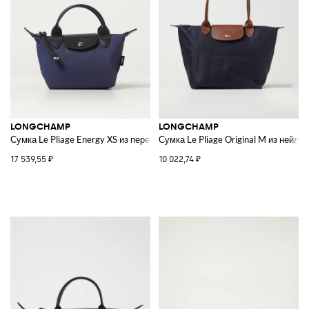
LONGCHAMP
LONGCHAMP
Сумка Le Pliage Energy XS из переработанного нейлона и зернистой кож
Сумка Le Pliage Original M из нейло
17 539,55 ₽
10 022,74 ₽