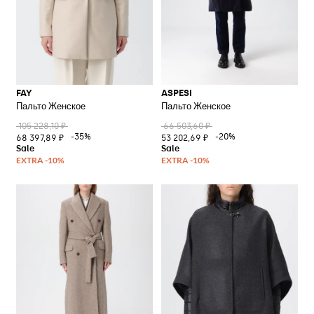
FAY
ASPESI
Пальто Женское
Пальто Женское
105 228,10 ₽
66 503,60 ₽
-35%
-20%
68 397,89 ₽
53 202,69 ₽