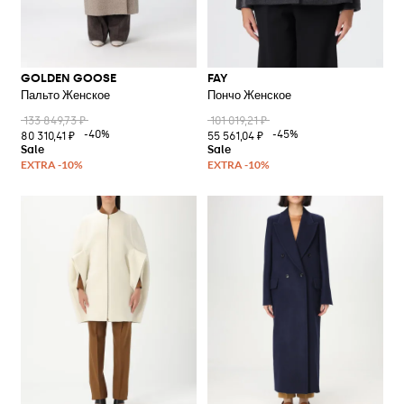
GOLDEN GOOSE
FAY
Пальто Женское
Пончо Женское
133 849,73 ₽
101 019,21 ₽
-40%
-45%
80 310,41 ₽
55 561,04 ₽