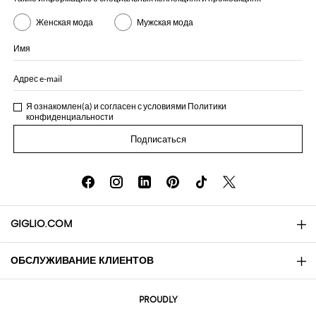
Женская мода
Мужская мода
Имя
Адрес e-mail
Я ознакомлен(а) и согласен с условиями
Политики
конфиденциальности
Подписаться
GIGLIO.COM
ОБСЛУЖИВАНИЕ КЛИЕНТОВ
About
Контакты
AI Disclaimer
PROUDLY
Вопросы и ответы