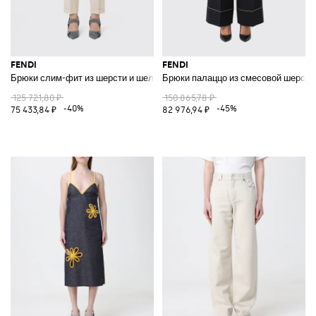
FENDI
FENDI
Брюки слим-фит из шерсти и шелка
Брюки палаццо из смесовой шерсти
125 721,80 ₽
150 865,78 ₽
-40%
-45%
75 433,84 ₽
82 976,94 ₽