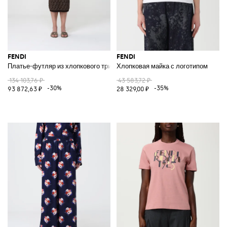
FENDI
FENDI
Платье-футляр из хлопкового трикотажа FF
Хлопковая майка с логотипом
134 103,76 ₽
43 583,72 ₽
-30%
-35%
93 872,63 ₽
28 329,00 ₽