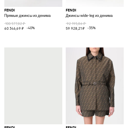
FENDI
FENDI
Прямые джинсы из денима
Джинсы wide-leg из денима
100 577,82 ₽
92 195,86 ₽
-40%
-35%
60 346,69 ₽
59 928,21 ₽
FENDI
FENDI