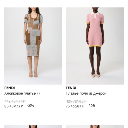
FENDI
FENDI
Хлопковое платье FF
Платье-поло из джерси
142 484,77 ₽
125 721,80 ₽
-40%
-40%
85 489,73 ₽
75 433,84 ₽