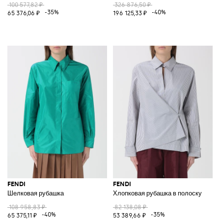
100 577,82 ₽
326 876,50 ₽
-35%
-40%
65 376,06 ₽
196 125,33 ₽
FENDI
FENDI
Шелковая рубашка
Хлопковая рубашка в полоску
108 958,83 ₽
82 138,08 ₽
-40%
-35%
65 375,11 ₽
53 389,66 ₽