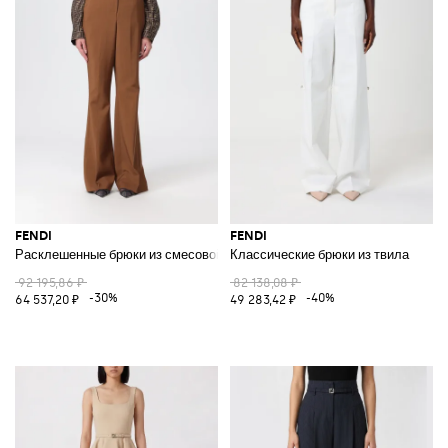
FENDI
FENDI
Расклешенные брюки из смесовой шерсти
Классические брюки из твила
92 195,86 ₽
82 138,08 ₽
-30%
-40%
64 537,20 ₽
49 283,42 ₽