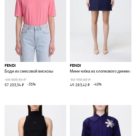
FENDI
FENDI
Боди из смесовой вискозы
Мини-юбка из хлопкового денима
88 005,36 ₽
82 138,08 ₽
-35%
-40%
57 203,34 ₽
49 283,42 ₽