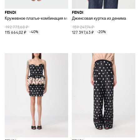
FENDI
FENDI
Кружевное платье-комбинация миди с цветочным узором
Джинсовая куртка из денима
192 773,68 ₽
159 247,74 ₽
-40%
-20%
115 664,02 ₽
127 397,63 ₽