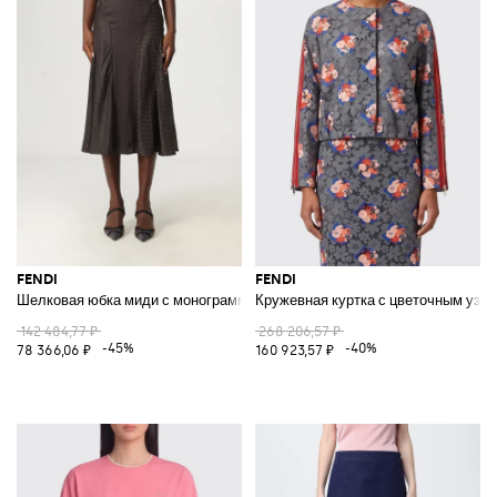
FENDI
FENDI
Шелковая юбка миди с монограммным узором
Кружевная куртка с цветочным узо
142 484,77 ₽
268 206,57 ₽
-45%
-40%
78 366,06 ₽
160 923,57 ₽