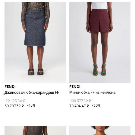
FENDI
FENDI
Джинсовая юбка-карандаш FF
Мини-юбка FF из нейлона
92 195,86 ₽
100 577,82 ₽
-45%
-30%
50 707,39 ₽
70 404,47 ₽