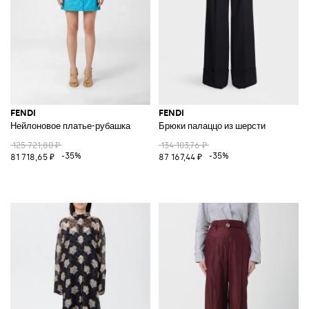
FENDI
FENDI
Нейлоновое платье-рубашка
Брюки палаццо из шерсти
125 721,80 ₽
134 103,76 ₽
-35%
-35%
81 718,65 ₽
87 167,44 ₽