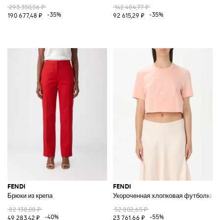
293 350,56 ₽
142 484,77 ₽
-35%
-35%
190 677,48 ₽
92 615,29 ₽
FENDI
FENDI
Брюки из крепа
Укороченная хлопковая футболка
82 138,08 ₽
52 802,65 ₽
-40%
-55%
49 283,42 ₽
23 761,66 ₽