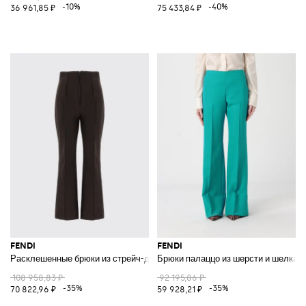
-10%
-40%
36 961,85 ₽
75 433,84 ₽
FENDI
FENDI
Расклешенные брюки из стрейч-джерси
Брюки палаццо из шерсти и шелка
108 958,83 ₽
92 195,86 ₽
-35%
-35%
70 822,96 ₽
59 928,21 ₽