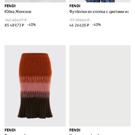
FENDI
FENDI
Юбка Женское
Футболки из хлопка с цветами из ме
142 484,77 ₽
77 109,66 ₽
-40%
-40%
85 489,73 ₽
46 266,00 ₽
FENDI
FENDI