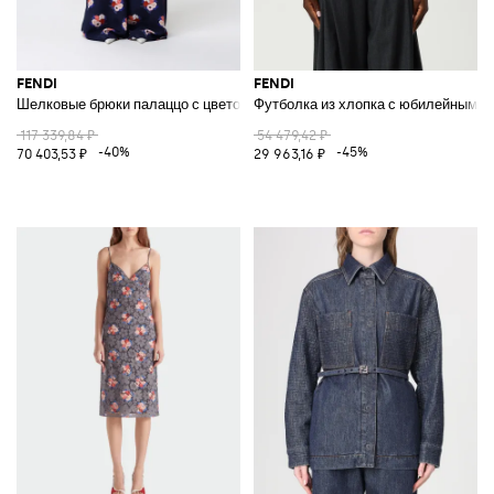
FENDI
FENDI
Шелковые брюки палаццо с цветочным принтом
Футболка из хлопка с юбилейным л
117 339,84 ₽
54 479,42 ₽
-40%
-45%
70 403,53 ₽
29 963,16 ₽