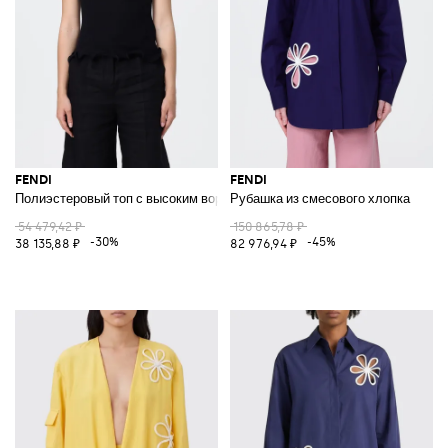
FENDI
FENDI
Полиэстеровый топ с высоким воротником и логотипом
Рубашка из смесового хлопка
54 479,42 ₽
150 865,78 ₽
-30%
-45%
38 135,88 ₽
82 976,94 ₽