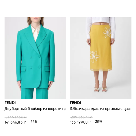
FENDI
FENDI
Двубортный блейзер из шерсти грейн-де-пудр
Юбка-карандаш из органзы с цвета
217 917,66 ₽
209 535,71 ₽
-35%
-35%
141 646,86 ₽
136 199,00 ₽