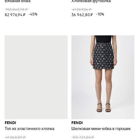
Вязаная юбка
Хлопковая футболка
150 865,78 ₽
41 069,04 ₽
-45%
-10%
82 976,94 ₽
36 962,80 ₽
FENDI
FENDI
Топ из эластичного хлопка
Шелковая мини-юбка в горошек
41 068,09 ₽
125 721,80 ₽