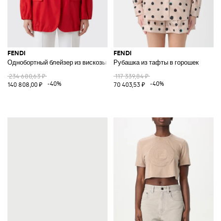
FENDI
FENDI
Однобортный блейзер из вискозы
Рубашка из тафты в горошек
234 680,63 ₽
117 339,84 ₽
-40%
-40%
140 808,00 ₽
70 403,53 ₽