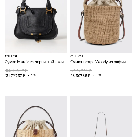
CHLOÉ
CHLOÉ
Сумка Marciè из зернистой кожи
Сумка-ведро Woody из рафии
155 056,29 ₽
54 479,42 ₽
-15%
-15%
131 797,37 ₽
46 307,65 ₽