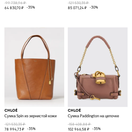
99 738,96 ₽
121 530,35 ₽
-35%
-30%
64 830,70 ₽
85 071,24 ₽
CHLOÉ
CHLOÉ
Сумка Spin из зернистой кожи
Сумка Paddington на цепочке
121 530,35 ₽
158 408,88 ₽
-35%
-35%
78 994,73 ₽
102 966,58 ₽