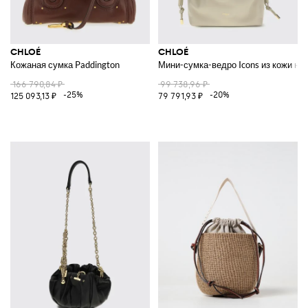
CHLOÉ
CHLOÉ
Кожаная сумка Paddington
Мини-сумка-ведро Icons из кожи на
166 790,84 ₽
99 738,96 ₽
-25%
-20%
125 093,13 ₽
79 791,93 ₽