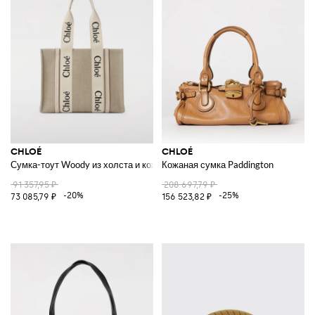
CHLOÉ
CHLOÉ
Сумка-тоут Woody из холста и кожи Chloè
Кожаная сумка Paddington
91 357,95 ₽
208 697,79 ₽
-20%
-25%
73 085,79 ₽
156 523,82 ₽