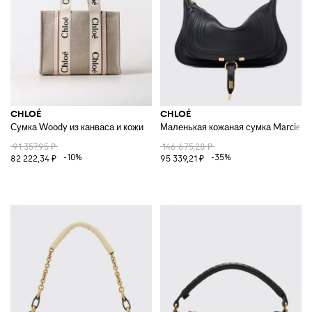
CHLOÉ
CHLOÉ
Сумка Woody из канваса и кожи
Маленькая кожаная сумка Marcie
91 357,95 ₽
146 675,28 ₽
-10%
-35%
82 222,34 ₽
95 339,21 ₽