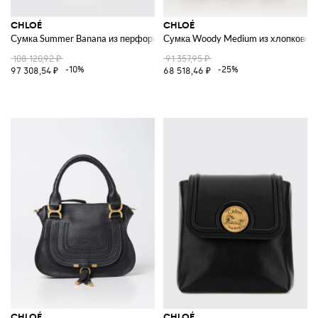
CHLOÉ
CHLOÉ
Сумка Summer Banana из перфорированной рафии
Сумка Woody Medium из хлопкового
108 120,92 ₽
91 357,95 ₽
-10%
-25%
97 308,54 ₽
68 518,46 ₽
CHLOÉ
CHLOÉ