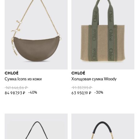
CHLOÉ
CHLOÉ
Сумка Icons из кожи
Холщовая сумка Woody
141 646,86 ₽
91 357,95 ₽
-40%
-30%
84 987,93 ₽
63 950,19 ₽