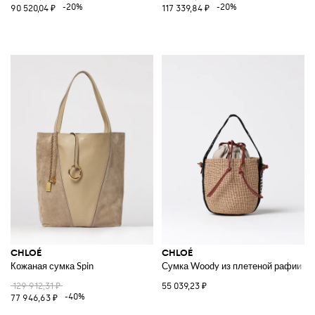
-20%
-20%
90 520,04 ₽
117 339,84 ₽
CHLOÉ
CHLOÉ
Кожаная сумка Spin
Сумка Woody из плетеной рафии и 
129 912,31 ₽
55 039,23 ₽
-40%
77 946,63 ₽