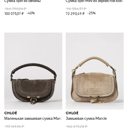
Сумка Spin из овчины
Сумка Spin Mini из зернистой кожи
166 790,84 ₽
96 386,37 ₽
-40%
-25%
100 075,07 ₽
72 290,49 ₽
CHLOÉ
CHLOÉ
Маленькая замшевая сумка Marcie
Замшевая сумка Marcie
113 149,34 ₽
146 675,28 ₽