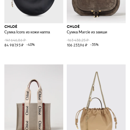
CHLOÉ
CHLOÉ
Сумка Icons из кожи наппа
Сумка Marcie из замши
141 646,86 ₽
163 438,25 ₽
-40%
-35%
84 987,93 ₽
106 233,96 ₽