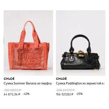
CHLOÉ
CHLOÉ
Сумка Summer Banana из перфорированной рафии
Сумка Paddington из зернистой кожи
108 120,92 ₽
208 697,79 ₽
-40%
-25%
64 872,36 ₽
156 523,82 ₽