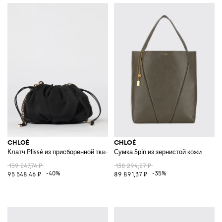
CHLOÉ
CHLOÉ
Клатч Plissé из присборенной ткани
Сумка Spin из зернистой кожи
159 247,74 ₽
138 294,27 ₽
-40%
-35%
95 548,46 ₽
89 891,37 ₽