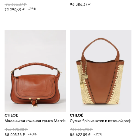
96 386,37 ₽
96 386,37 ₽
-25%
72 290,49 ₽
CHLOÉ
CHLOÉ
Маленькая кожаная сумка Marcie
Сумка Spin из кожи и вязаной рафии
146 675,28 ₽
133 264,90 ₽
-40%
-35%
88 005,36 ₽
86 622,09 ₽