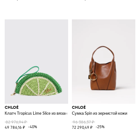
CHLOÉ
CHLOÉ
Клатч Tropicus Lime Slice из вязаного крючком хлопка с ручкой
Сумка Spin из зернистой кожи
82 976,94 ₽
96 386,37 ₽
-40%
-25%
49 786,16 ₽
72 290,49 ₽