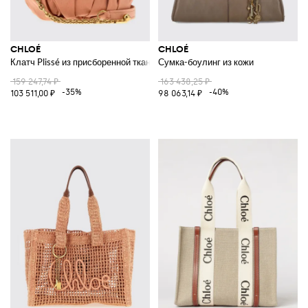
CHLOÉ
CHLOÉ
Клатч Plissé из присборенной ткани
Сумка-боулинг из кожи
159 247,74 ₽
163 438,25 ₽
-35%
-40%
103 511,00 ₽
98 063,14 ₽