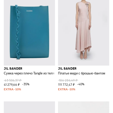
JIL SANDER
JIL SANDER
Сумка через плечо Tangle из телячьей кожи
Платье миди с брошью-бантом
63 506,37 ₽
186 286,49 ₽
-35%
-40%
41 279,66 ₽
111 772,47 ₽