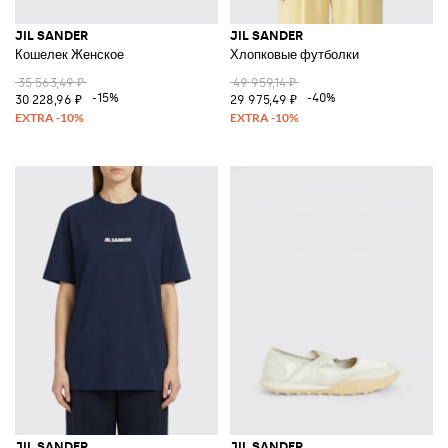
JIL SANDER
JIL SANDER
Кошелек Женское
Хлопковые футболки
35 563,49 ₽
49 959,14 ₽
-15%
-40%
30 228,96 ₽
29 975,49 ₽
JIL SANDER
JIL SANDER