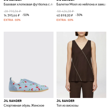
Базовая хлопковая футболка с логотипом
Балетки Moon из нейлона и замши
28 790,36 ₽
58 426,28 ₽
-50%
-30%
14 395,66 ₽
40 898,00 ₽
JIL SANDER
JIL SANDER
Спортивная обувь Женское
Топ из вискозы