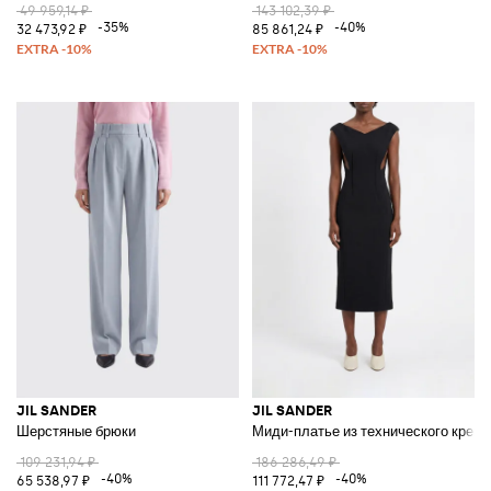
49 959,14 ₽
143 102,39 ₽
-35%
-40%
32 473,92 ₽
85 861,24 ₽
JIL SANDER
JIL SANDER
Шерстяные брюки
Миди-платье из технического крепа
109 231,94 ₽
186 286,49 ₽
-40%
-40%
65 538,97 ₽
111 772,47 ₽