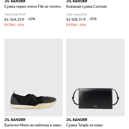
JIL SANDER
JIL SANDER
Сумка через плечо File из телячьей кожи
Кожаная сумка Cannolo
143 948,91 ₽
126 166,21 ₽
-40%
-35%
86 368,20 ₽
82 008,37 ₽
JIL SANDER
JIL SANDER
Балетки Moon из нейлона и замши
Сумка Tangle из кожи