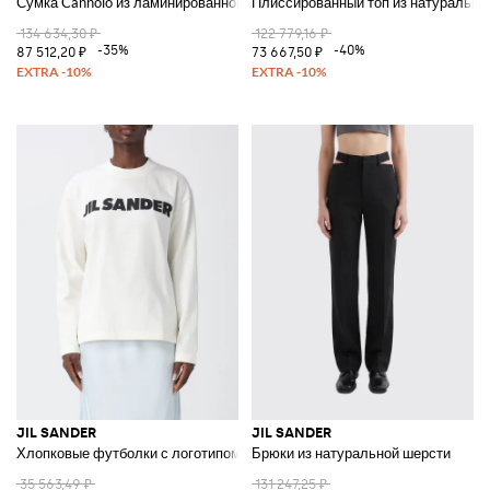
Сумка Cannolo из ламинированной кожи с эффектом кракле
Плиссированный топ из натурально
134 634,30 ₽
122 779,16 ₽
-35%
-40%
87 512,20 ₽
73 667,50 ₽
JIL SANDER
JIL SANDER
Хлопковые футболки с логотипом
Брюки из натуральной шерсти
35 563,49 ₽
131 247,25 ₽