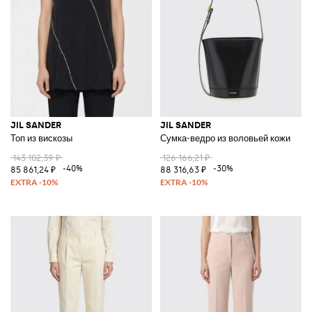
JIL SANDER
JIL SANDER
Топ из вискозы
Сумка-ведро из воловьей кожи
143 102,39 ₽
126 166,21 ₽
-40%
-30%
85 861,24 ₽
88 316,63 ₽