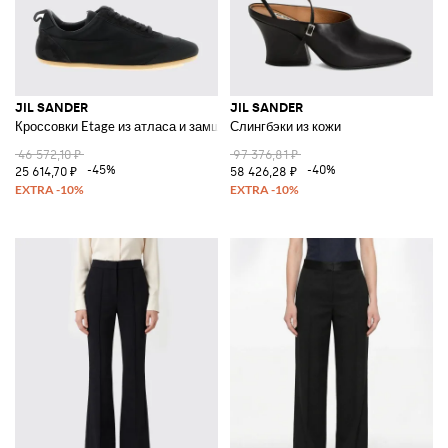
JIL SANDER
JIL SANDER
Кроссовки Etage из атласа и замши
Слингбэки из кожи
46 572,10 ₽
97 376,81 ₽
-45%
-40%
25 614,70 ₽
58 426,28 ₽