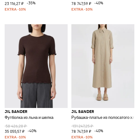
-35%
-40%
23 116,27 ₽
78 747,59 ₽
JIL SANDER
JIL SANDER
Футболка из льна и шелка
Рубашка-платье из полосатого хло
58 426,28 ₽
131 247,25 ₽
-40%
-40%
35 055,57 ₽
78 747,59 ₽