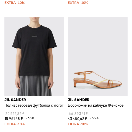
JIL SANDER
JIL SANDER
Полиэстеровая футболка с логотипом
Босоножки на каблуке Женское
24 555,83 ₽
66 893,41 ₽
-35%
-35%
15 961,48 ₽
43 480,62 ₽