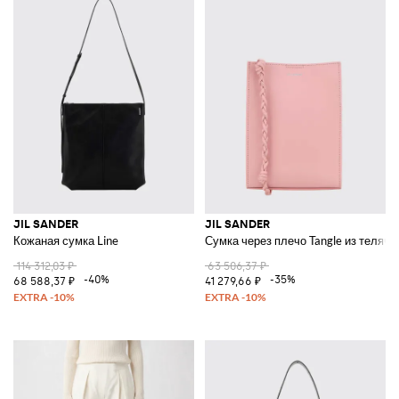
JIL SANDER
JIL SANDER
Кожаная сумка Line
Сумка через плечо Tangle из телячь
114 312,03 ₽
63 506,37 ₽
-40%
-35%
68 588,37 ₽
41 279,66 ₽