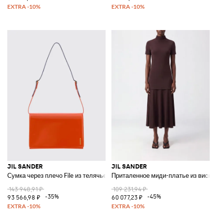
JIL SANDER
JIL SANDER
Сумка через плечо File из телячьей кожи
Приталенное миди-платье из виско
143 948,91 ₽
109 231,94 ₽
-35%
-45%
93 566,98 ₽
60 077,23 ₽