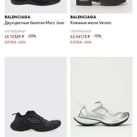
BALENCIAGA
BALENCIAGA
Двухцветные балетки Mary Jane Shibuya из полиэстера с логотипом
Кожаные мюли Venom
57 153,39 ₽
73 719,66 ₽
-20%
-15%
45 723,09 ₽
62 661,75 ₽