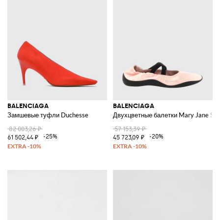
BALENCIAGA
BALENCIAGA
Замшевые туфли Duchesse
Двухцветные балетки Mary Jane Shi
82 003,26 ₽
57 153,39 ₽
-25%
-20%
61 502,44 ₽
45 723,09 ₽