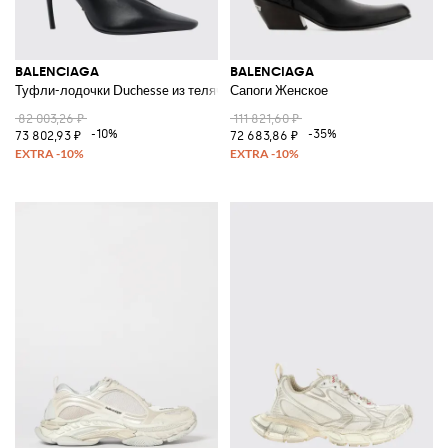
BALENCIAGA
BALENCIAGA
Туфли-лодочки Duchesse из телячьей кожи на высоком каблуке-шпиль
Сапоги Женское
82 003,26 ₽
111 821,60 ₽
-10%
-35%
73 802,93 ₽
72 683,86 ₽