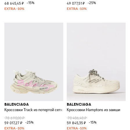
-15%
-25%
68 645,45 ₽
49 077,51 ₽
BALENCIAGA
BALENCIAGA
Кроссовки Track из потертой сетки и резины
Кроссовки Hamptons из замши
78 690,00 ₽
70 406,40 ₽
-25%
-15%
59 017,27 ₽
59 845,35 ₽