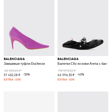
BALENCIAGA
BALENCIAGA
Замшевые туфли Duchesse
Балетки City из кожи Arena с банта
82 003,26 ₽
110 993,52 ₽
-30%
-40%
57 402,28 ₽
66 596,30 ₽