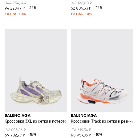
144 954,14 ₽
62 122,80 ₽
-35%
-15%
94 220,47 ₽
52 804,33 ₽
BALENCIAGA
BALENCIAGA
Кроссовки 3XL из сетки и потертой резины
Кроссовки Track из сетки и резины
82 003,26 ₽
76 619,34 ₽
-15%
-10%
69 702,77 ₽
68 957,03 ₽