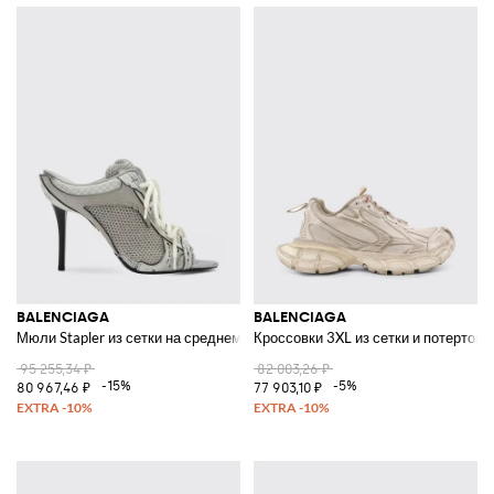
BALENCIAGA
BALENCIAGA
Мюли Stapler из сетки на среднем каблуке-шпильке
Кроссовки 3XL из сетки и потертой 
95 255,34 ₽
82 003,26 ₽
-15%
-5%
80 967,46 ₽
77 903,10 ₽