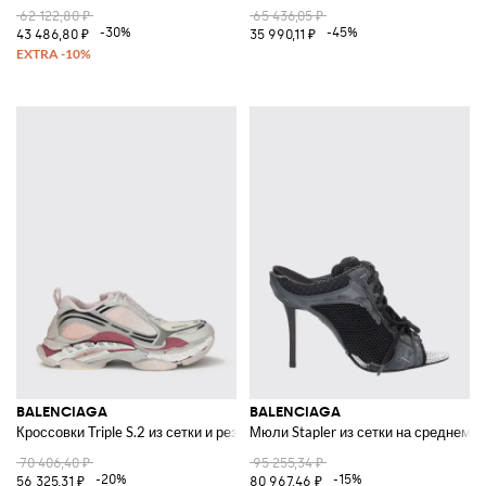
62 122,80 ₽
65 436,05 ₽
-30%
-45%
43 486,80 ₽
35 990,11 ₽
BALENCIAGA
BALENCIAGA
Кроссовки Triple S.2 из сетки и резины
Мюли Stapler из сетки на среднем 
70 406,40 ₽
95 255,34 ₽
-20%
-15%
56 325,31 ₽
80 967,46 ₽