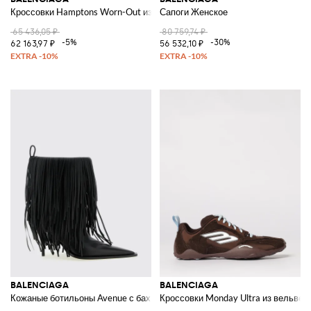
Кроссовки Hamptons Worn-Out из потертой кожи
Сапоги Женское
65 436,05 ₽
80 759,74 ₽
-5%
-30%
62 163,97 ₽
56 532,10 ₽
BALENCIAGA
BALENCIAGA
Кожаные ботильоны Avenue с бахромой
Кроссовки Monday Ultra из вельвета