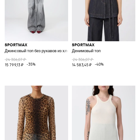
SPORTMAX
SPORTMAX
Джинсовый топ без рукавов из хлопка с поясом-лентой
Денимовый топ
24 306,07 ₽
24 306,07 ₽
-35%
-40%
15 799,13 ₽
14 583,45 ₽