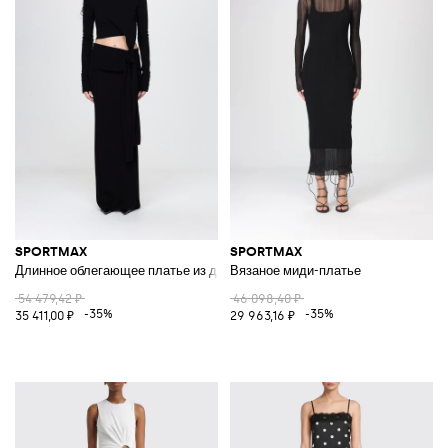
SPORTMAX
SPORTMAX
Длинное облегающее платье из джерси с высоким воротом и вырезами
Вязаное миди-платье
54 479,42 ₽
46 098,40 ₽
-35%
-35%
35 411,00 ₽
29 963,16 ₽