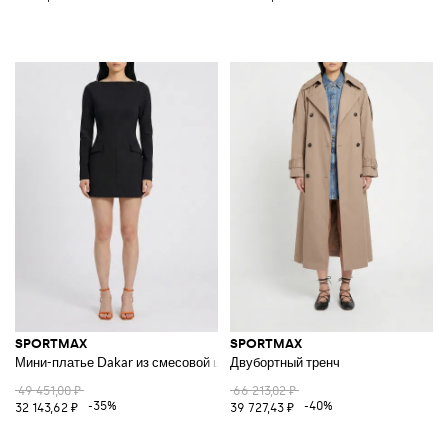
SPORTMAX
SPORTMAX
Мини-платье Dakar из смесовой шерсти
Двубортный тренч
49 451,00 ₽
66 213,02 ₽
-35%
-40%
32 143,62 ₽
39 727,43 ₽