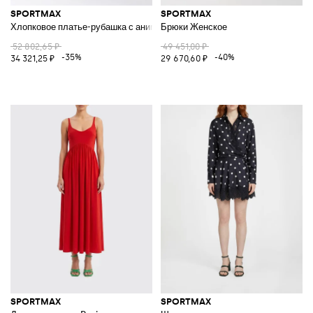
SPORTMAX
SPORTMAX
Хлопковое платье-рубашка с анималистическим принтом
Брюки Женское
52 802,65 ₽
49 451,00 ₽
-35%
-40%
34 321,25 ₽
29 670,60 ₽
SPORTMAX
SPORTMAX