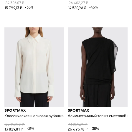
24 306,07 ₽
26 402,27 ₽
-35%
-45%
15 799,13 ₽
14 520,96 ₽
SPORTMAX
SPORTMAX
Классическая шелковая рубашка
Асимметричный топ из смесовой ви
25 143,98 ₽
41 069,04 ₽
-45%
-35%
13 829,81 ₽
26 695,78 ₽