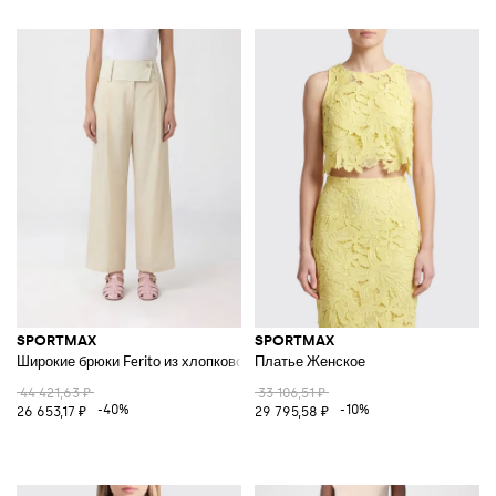
SPORTMAX
SPORTMAX
Широкие брюки Ferito из хлопковой органзы
Платье Женское
44 421,63 ₽
33 106,51 ₽
-40%
-10%
26 653,17 ₽
29 795,58 ₽