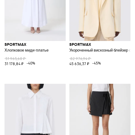
SPORTMAX
SPORTMAX
Хлопковое миди-платье
Укороченный вискозный блейзер с 
51 965,68 ₽
82 976,94 ₽
-40%
-45%
31 178,84 ₽
45 636,37 ₽