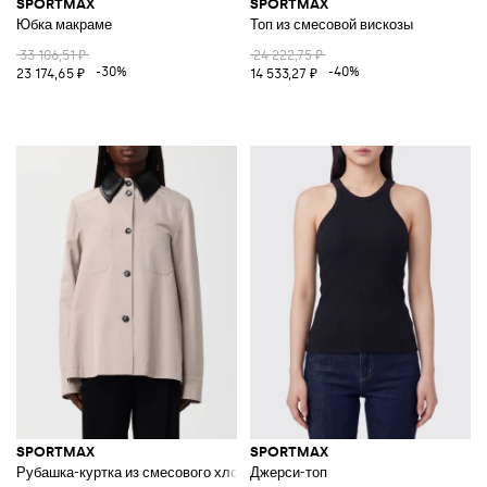
SPORTMAX
SPORTMAX
Юбка макраме
Топ из смесовой вискозы
33 106,51 ₽
24 222,75 ₽
-30%
-40%
23 174,65 ₽
14 533,27 ₽
SPORTMAX
SPORTMAX
Рубашка-куртка из смесового хлопка
Джерси-топ