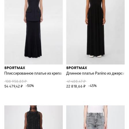
SPORTMAX
SPORTMAX
Плиссированное платье из крепа
Длинное платье Panino из джерси
108 958,83 ₽
41 488,47 ₽
-50%
-45%
54 479,42 ₽
22 818,66 ₽