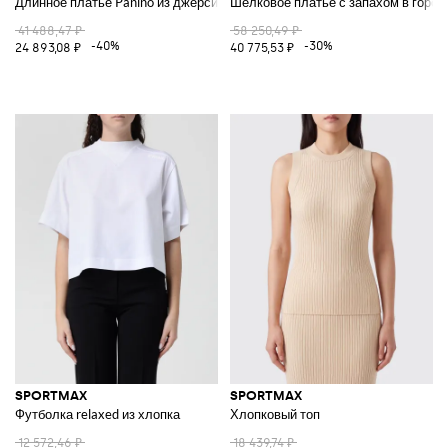
Длинное платье Panino из джерси
Шелковое платье с запахом в горош
41 488,47 ₽
58 250,49 ₽
-40%
-30%
24 893,08 ₽
40 775,53 ₽
SPORTMAX
SPORTMAX
Футболка relaxed из хлопка
Хлопковый топ
12 572,46 ₽
18 439,74 ₽