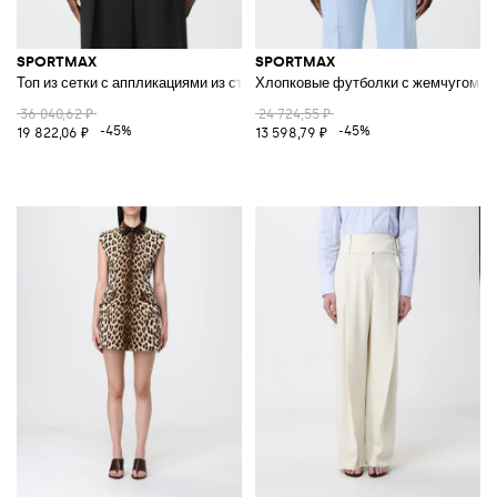
SPORTMAX
SPORTMAX
Топ из сетки с аппликациями из страз
Хлопковые футболки с жемчугом
36 040,62 ₽
24 724,55 ₽
-45%
-45%
19 822,06 ₽
13 598,79 ₽