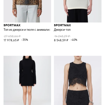
SPORTMAX
SPORTMAX
Топ из джерси и тюля с анималистичным принтом
Джерси-топ
27 658,66 ₽
14 248,29 ₽
-35%
-40%
17 978,65 ₽
8 548,59 ₽