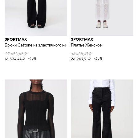
SPORTMAX
SPORTMAX
Брюки Gettone из эластичного нейлона
Платье Женское
27 658,66 ₽
41 488,47 ₽
-40%
-35%
16 594,44 ₽
26 967,51 ₽