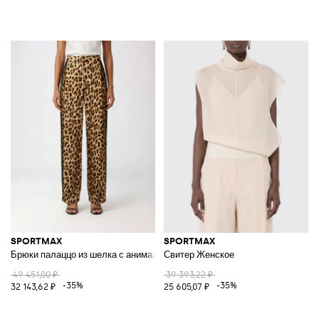
SPORTMAX
SPORTMAX
Брюки палаццо из шелка с анималистичным принтом
Свитер Женское
49 451,00 ₽
39 393,22 ₽
-35%
-35%
32 143,62 ₽
25 605,07 ₽