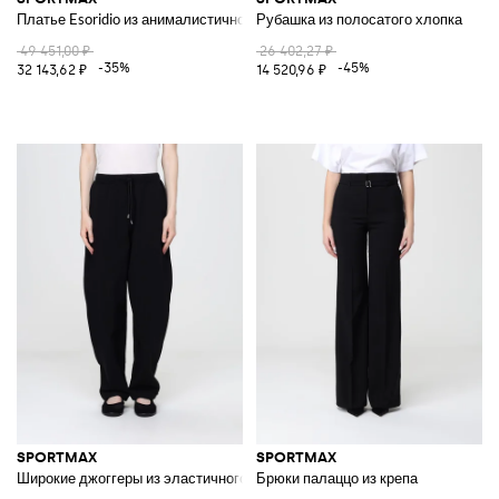
Платье Esoridio из анималистичного джерси
Рубашка из полосатого хлопка
49 451,00 ₽
26 402,27 ₽
-35%
-45%
32 143,62 ₽
14 520,96 ₽
SPORTMAX
SPORTMAX
Широкие джоггеры из эластичного хлопка с кулиской на талии
Брюки палаццо из крепа