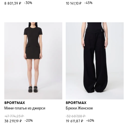
-30%
-45%
8 801,39 ₽
10 141,10 ₽
SPORTMAX
SPORTMAX
Мини-платье из джерси
Брюки Женское
47 774,23 ₽
32 687,08 ₽
-20%
-40%
38 219,19 ₽
19 611,87 ₽