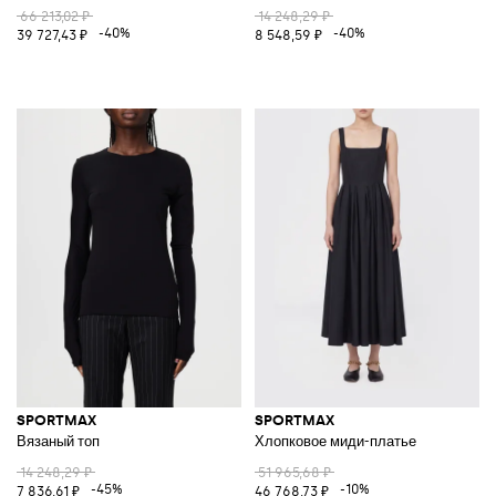
66 213,02 ₽
14 248,29 ₽
-40%
-40%
39 727,43 ₽
8 548,59 ₽
SPORTMAX
SPORTMAX
Вязаный топ
Хлопковое миди-платье
14 248,29 ₽
51 965,68 ₽
-45%
-10%
7 836,61 ₽
46 768,73 ₽