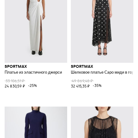
SPORTMAX
SPORTMAX
Платье из эластичного джерси
Шелковое платье Capo миди в горо
33 106,51 ₽
49 869,48 ₽
-25%
-35%
24 830,59 ₽
32 415,35 ₽