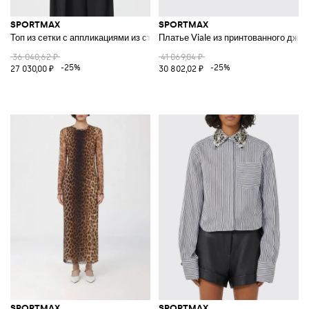
SPORTMAX
SPORTMAX
Топ из сетки с аппликациями из страз
Платье Viale из принтованного дже
36 040,62 ₽
41 069,04 ₽
-25%
-25%
27 030,00 ₽
30 802,02 ₽
SPORTMAX
SPORTMAX