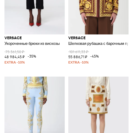
VERSACE
VERSACE
Укороченные брюки из вискозы
Шелковая рубашка с барочным при
75 361,50 ₽
101 611,33 ₽
-35%
-45%
48 984,45 ₽
55 886,71 ₽