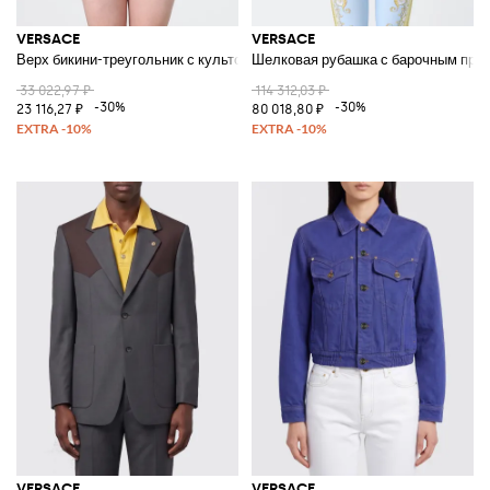
VERSACE
VERSACE
Верх бикини-треугольник с культовым принтом Greca и завязками
Шелковая рубашка с барочным при
33 022,97 ₽
114 312,03 ₽
-30%
-30%
23 116,27 ₽
80 018,80 ₽
VERSACE
VERSACE