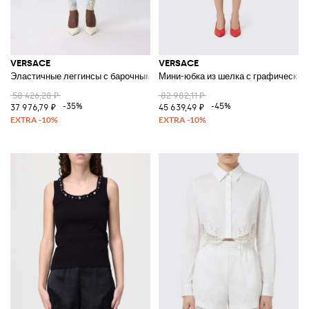
VERSACE
VERSACE
Эластичные леггинсы с барочным принтом
Мини-юбка из шелка с графическим
58 426,28 ₽
82 982,11 ₽
-35%
-45%
37 976,79 ₽
45 639,49 ₽