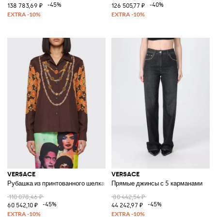
-45%
-40%
138 783,69 ₽
126 505,77 ₽
VERSACE
VERSACE
Рубашка из принтованного шелка
Прямые джинсы с 5 карманами
110 078,46 ₽
80 442,54 ₽
-45%
-45%
60 542,10 ₽
44 242,97 ₽