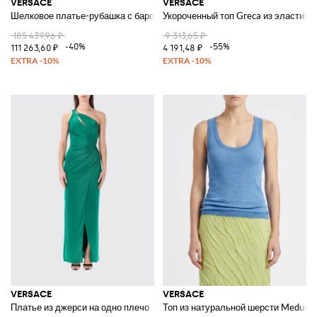
VERSACE
VERSACE
Шелковое платье-рубашка с барочным принтом
Укороченный топ Greca из эластичн
185 439,96 ₽
9 313,65 ₽
-40%
-55%
111 263,60 ₽
4 191,48 ₽
VERSACE
VERSACE
Платье из джерси на одно плечо
Топ из натуральной шерсти Medusa