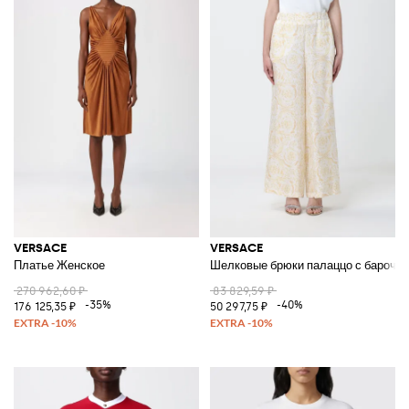
VERSACE
VERSACE
Платье Женское
Шелковые брюки палаццо с барочн
270 962,60 ₽
83 829,59 ₽
-35%
-40%
176 125,35 ₽
50 297,75 ₽