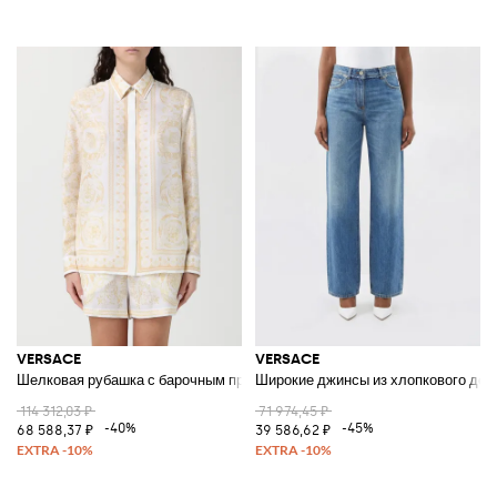
VERSACE
VERSACE
Шелковая рубашка с барочным принтом
Широкие джинсы из хлопкового ден
114 312,03 ₽
71 974,45 ₽
-40%
-45%
68 588,37 ₽
39 586,62 ₽