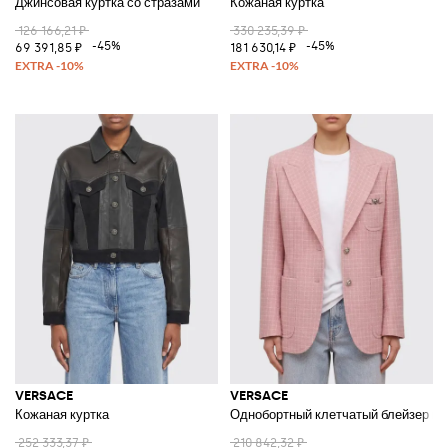
Джинсовая куртка со стразами
Кожаная куртка
126 166,21 ₽
330 235,39 ₽
-45%
-45%
69 391,85 ₽
181 630,14 ₽
VERSACE
VERSACE
Кожаная куртка
Однобортный клетчатый блейзер из
252 333,37 ₽
210 842,32 ₽