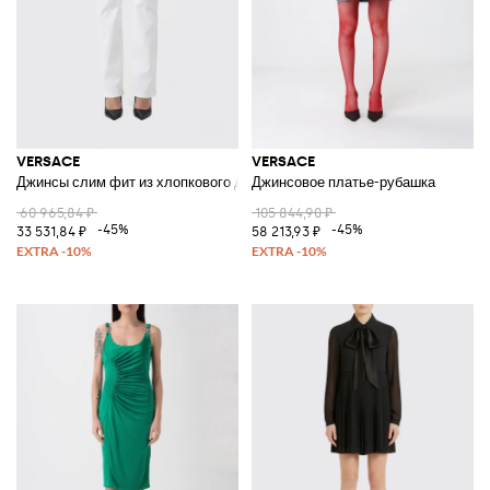
VERSACE
VERSACE
Джинсы слим фит из хлопкового денима
Джинсовое платье-рубашка
60 965,84 ₽
105 844,90 ₽
-45%
-45%
33 531,84 ₽
58 213,93 ₽