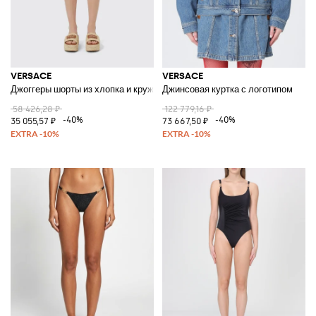
VERSACE
VERSACE
Джоггеры шорты из хлопка и кружева
Джинсовая куртка с логотипом
58 426,28 ₽
122 779,16 ₽
-40%
-40%
35 055,57 ₽
73 667,50 ₽