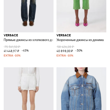
VERSACE
VERSACE
Прямые джинсы из хлопкового денима
Укороченные джинсы из денима
75 361,50 ₽
58 426,28 ₽
-45%
-30%
41 448,97 ₽
40 898,00 ₽