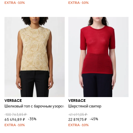
VERSACE
VERSACE
Шелковый топ с барочным узором
Шерстяной свитер
100 763,85 ₽
41 491,05 ₽
-35%
-45%
65 496,89 ₽
22 819,75 ₽