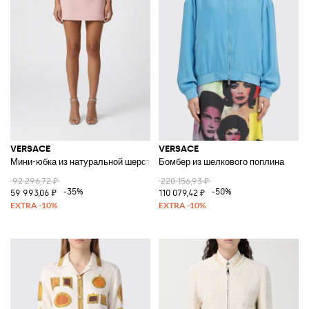
VERSACE
VERSACE
Мини-юбка из натуральной шерсти в клетку
Бомбер из шелкового поплина
92 296,72 ₽
220 156,93 ₽
-35%
-50%
59 993,06 ₽
110 079,42 ₽