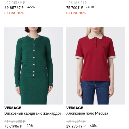
127 013,69 ₽
126 166,21 ₽
-45%
-40%
69 857,67 ₽
75 700,11 ₽
VERSACE
VERSACE
Вискозный кардиган с жаккардовым логотипом
Хлопковое поло Medusa
117 699,08 ₽
49 959,14 ₽
-40%
-40%
70 619,06 ₽
29 975,49 ₽