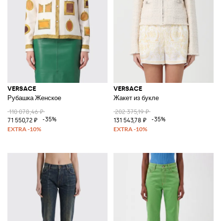
VERSACE
VERSACE
Рубашка Женское
Жакет из букле
110 078,46 ₽
202 375,19 ₽
-35%
-35%
71 550,72 ₽
131 543,78 ₽