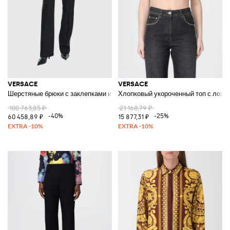
VERSACE
VERSACE
Шерстяные брюки с заклепками и стразами
Хлопковый укороченный топ с лого
100 763,85 ₽
21 168,79 ₽
-40%
-25%
60 458,89 ₽
15 877,31 ₽