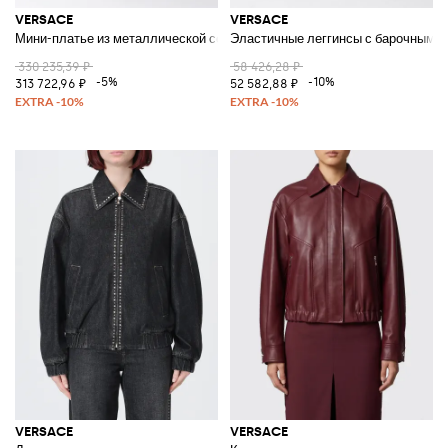
VERSACE
VERSACE
Мини-платье из металлической сетки
Эластичные леггинсы с барочным п
330 235,39 ₽
58 426,28 ₽
-5%
-10%
313 722,96 ₽
52 582,88 ₽
VERSACE
VERSACE