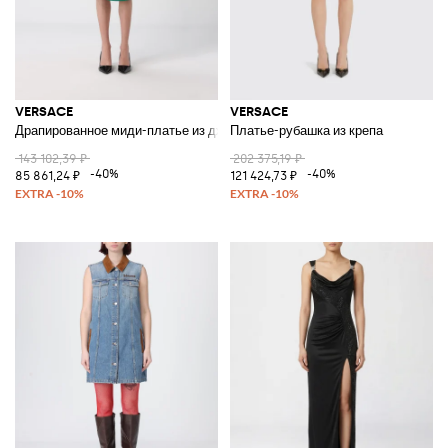
VERSACE
VERSACE
Драпированное миди-платье из джерси
Платье-рубашка из крепа
143 102,39 ₽
202 375,19 ₽
-40%
-40%
85 861,24 ₽
121 424,73 ₽