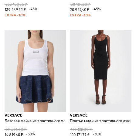
253 180,85 ₽
38 104,00 ₽
-45%
-45%
139 249,52 ₽
20 957,40 ₽
VERSACE
VERSACE
Базовая майка из эластичного хлопка
Платье миди из эластичного джерс
29 636,88 ₽
143 102,39 ₽
-50%
-30%
14 819,40 ₽
100 171,77 ₽