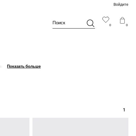
Войдите
Поиск
0
0
чиков и нарядные юбки
Показать больше
Показать больше
1