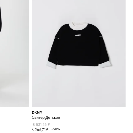
DKNY
Свитер Детское
8 531,56 ₽
-50%
4 266,71 ₽