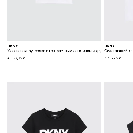
DKNY
DKNY
Хлопковая футболка с контрастным логотипом и круглым вырезом дл
Облегающий хло
4 058,06 ₽
3 727,76 ₽