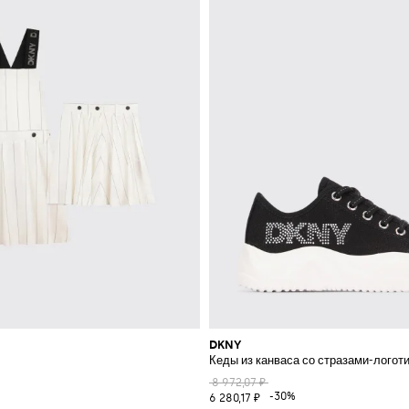
DKNY
Кеды из канваса со стразами-логот
8 972,07 ₽
-30%
6 280,17 ₽