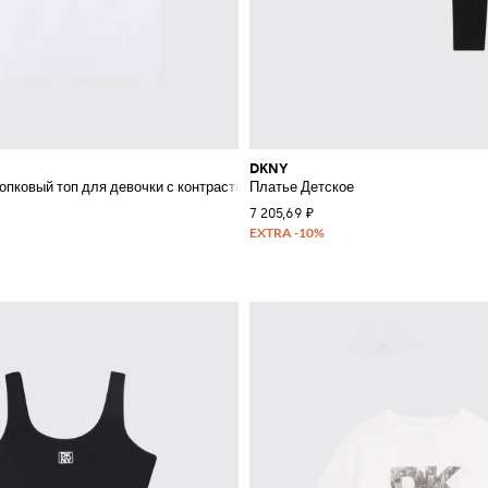
DKNY
я мальчика
пковый топ для девочки с контрастным логотипом и отделкой
Платье Детское
7 205,69 ₽