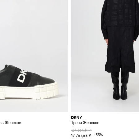
DKNY
енными плечами
вь Женское
Тренч Женское
27 334,11 ₽
-35%
17 767,68 ₽