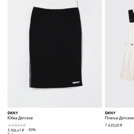
DKNY
DKNY
Юбка Детское
Платье Детское
6 212,94 ₽
7 620,20 ₽
-50%
3 106,47 ₽