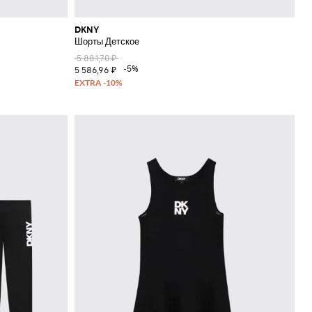
DKNY
Шорты Детское
5 881,70 ₽
-5%
5 586,96 ₽