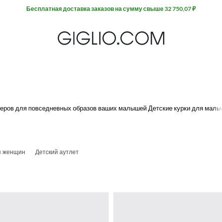
Бесплатная доставка заказов на сумму свыше 32 750,07 ₽
итеров для повседневных образов ваших малышей Детские курки для маль
добными.
ся возможностью бесплатной доставки.
я женщин
Детский аутлет