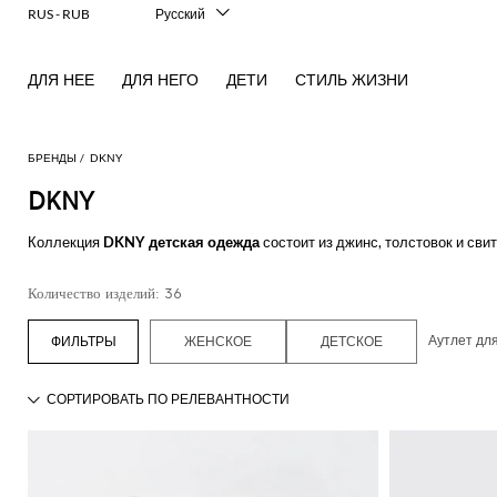
RUS - RUB
Русский
Italiano
English
ДЛЯ НЕЕ
ДЛЯ НЕГО
ДЕТИ
СТИЛЬ ЖИЗНИ
Français
Deutsch
Español
中文
БРЕНДЫ
DKNY
日本語
DKNY
한국어
Коллекция
DKNY детская одежда
состоит из джинс, толстовок и св
с логотипом для девочек сделают будни ваших деток стильными и у
Количество изделий: 36
Открой для себя коллекции DKNY для детей на Giglio.com и пользуй
Аутлет дл
ЖЕНСКОЕ
ДЕТСКОЕ