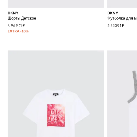
DKNY
DKNY
Шорты Детское
Футболка для м
4 969,41 ₽
3 230,91 ₽