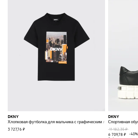
DKNY
DKNY
Хлопковая футболка для мальчика с графическим логотипом и спущ
Спортивная обу
3 727,76 ₽
11 182,35 ₽
-40%
6 709,78 ₽