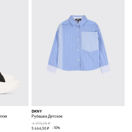
DKNY
ипом
Рубашка Детское
6 295,28 ₽
-10%
5 666,50 ₽