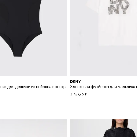
DKNY
логотипа
ник для девочки из нейлона с контрастным логотипом и U-образным выре
Хлопковая футболка для мальчика 
3 727,76 ₽