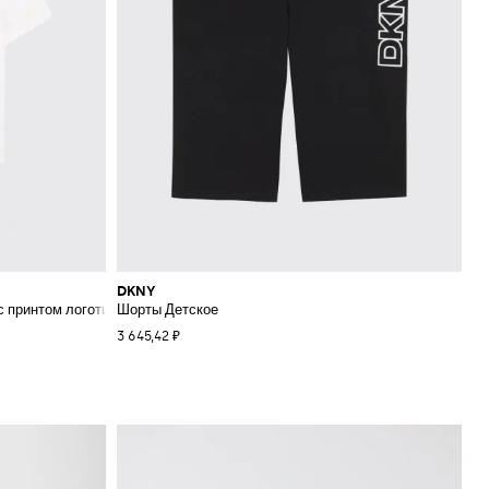
DKNY
зом
с принтом логотипа и спущенными плечами
Шорты Детское
3 645,42 ₽