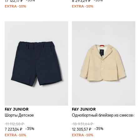
17 122,17 ₽
8 293,29 ₽
FAY JUNIOR
FAY JUNIOR
Шорты Детское
Однобортный блейзер из смесового
11 112,58 ₽
18 931,64 ₽
-35%
-35%
7 223,04 ₽
12 305,57 ₽