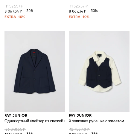
11 523,57 ₽
11 523,57 ₽
-30%
-30%
8 067,34 ₽
8 067,34 ₽
FAY JUNIOR
FAY JUNIOR
Однобортный блейзер из свежей шерсти
Хлопковая рубашка с жилетом
26 340,65 ₽
12 758,40 ₽
-35%
-35%