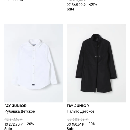
28 991,20 ₽
34 457,46 ₽
-20%
27 565,22 ₽
FAY JUNIOR
FAY JUNIOR
Рубашка Детское
Пальто Детское
12 841,16 ₽
37 688,38 ₽
-20%
-20%
10 272,93 ₽
30 150,51 ₽