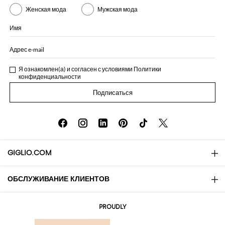
Женская мода
Мужская мода
Имя
Адрес e-mail
Я ознакомлен(а) и согласен с условиями
Политики
конфиденциальности
Подписаться
GIGLIO.COM
ОБСЛУЖИВАНИЕ КЛИЕНТОВ
About
Контакты
AI Disclaimer
PROUDLY
Вопросы и ответы
Заказы