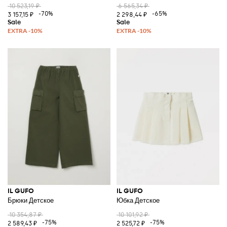
10 523,19 ₽
6 565,34 ₽
-70%
-65%
3 157,15 ₽
2 298,44 ₽
IL GUFO
IL GUFO
Брюки Детское
Юбка Детское
10 354,87 ₽
10 101,92 ₽
-75%
-75%
2 589,43 ₽
2 525,72 ₽