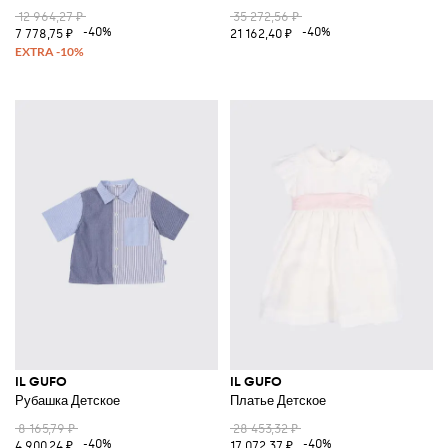
12 964,27 ₽
35 272,56 ₽
-40%
-40%
7 778,75 ₽
21 162,40 ₽
IL GUFO
IL GUFO
Рубашка Детское
Платье Детское
8 165,79 ₽
28 453,32 ₽
-40%
-40%
4 900,24 ₽
17 072,37 ₽