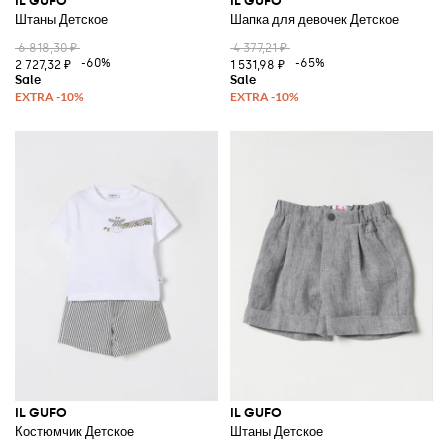
IL GUFO
IL GUFO
Штаны Детское
Шапка для девочек Детское
6 818,30 ₽
4 377,21 ₽
-60%
-65%
2 727,32 ₽
1 531,98 ₽
IL GUFO
IL GUFO
Костюмчик Детское
Штаны Детское