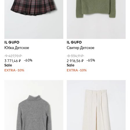
IL GUFO
IL GUFO
Юбка Детское
Свитер Детское
9 427,70 ₽
8 334,11 ₽
-60%
-65%
3 771,46 ₽
2 916,56 ₽