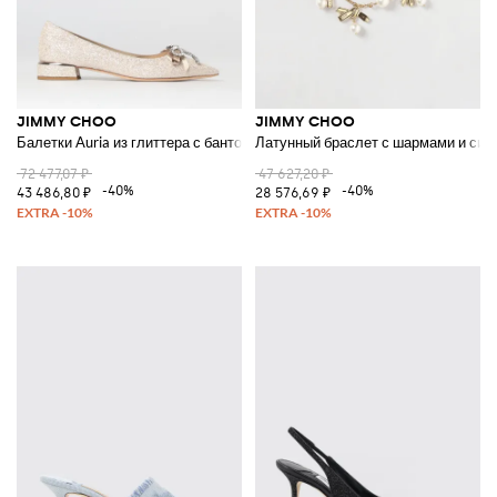
JIMMY CHOO
JIMMY CHOO
Балетки Auria из глиттера с бантом-украшением
Латунный браслет с шармами и си
72 477,07 ₽
47 627,20 ₽
-40%
-40%
43 486,80 ₽
28 576,69 ₽