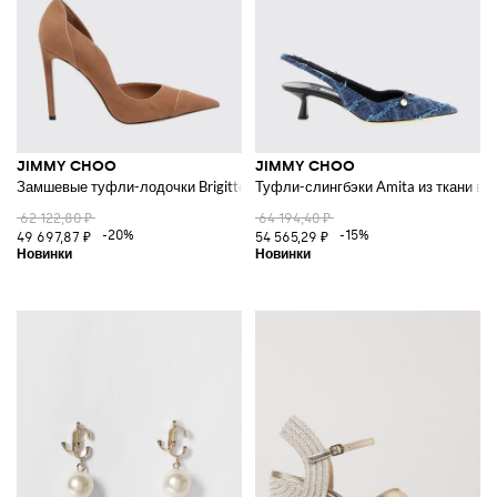
JIMMY CHOO
JIMMY CHOO
Замшевые туфли-лодочки Brigitte на высоком каблуке
Туфли-слингбэки Amita из ткани в 
62 122,80 ₽
64 194,40 ₽
-20%
-15%
49 697,87 ₽
54 565,29 ₽