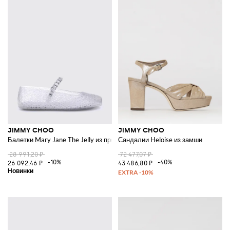
JIMMY CHOO
JIMMY CHOO
Балетки Mary Jane The Jelly из прозрачного ПВХ с кристаллами
Сандалии Heloise из замши
28 991,20 ₽
72 477,07 ₽
-10%
-40%
26 092,46 ₽
43 486,80 ₽