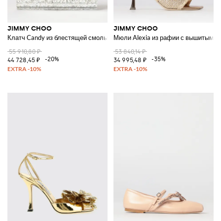
JIMMY CHOO
JIMMY CHOO
Клатч Candy из блестящей смолы
Мюли Alexia из рафии с вышитым л
55 910,80 ₽
53 840,14 ₽
-20%
-35%
44 728,45 ₽
34 995,48 ₽