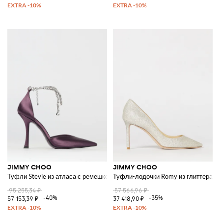
JIMMY CHOO
JIMMY CHOO
Туфли Stevie из атласа с ремешком-украшением
Туфли-лодочки Romy из глиттера
95 255,34 ₽
57 566,96 ₽
-40%
-35%
57 153,39 ₽
37 418,90 ₽