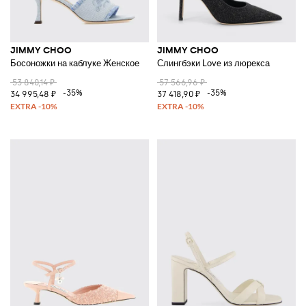
JIMMY CHOO
JIMMY CHOO
Босоножки на каблуке Женское
Слингбэки Love из люрекса
53 840,14 ₽
57 566,96 ₽
-35%
-35%
34 995,48 ₽
37 418,90 ₽