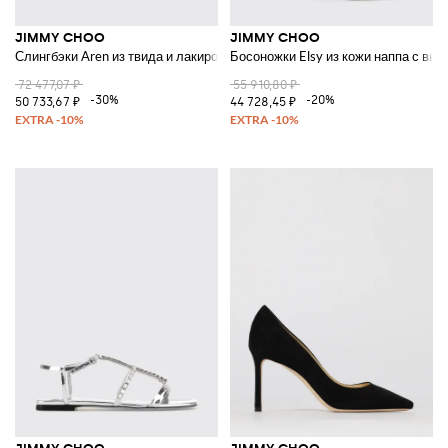
JIMMY CHOO
JIMMY CHOO
Слингбэки Aren из твида и лакированной кожи
Босоножки Elsy из кожи наппа с вы
72 477,07 ₽
55 910,80 ₽
-30%
-20%
50 733,67 ₽
44 728,45 ₽