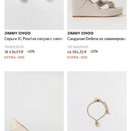
JIMMY CHOO
JIMMY CHOO
Серьги JC Pearl из латуни с синтетическим жемчугом
Сандалии Dellena из ламинированн
31 061,87 ₽
57 566,96 ₽
-40%
-20%
18 636,93 ₽
46 054,32 ₽