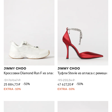
JIMMY CHOO
JIMMY CHOO
Кроссовки Diamond Run F из эластичного трикотажа и кожи
Туфли Stevie из атласа с ремешко
51 769,47 ₽
95 255,34 ₽
-50%
-50%
25 884,73 ₽
47 627,20 ₽