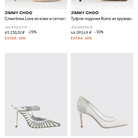
JIMMY CHOO
JIMMY CHOO
Слингбэки Love из кожи и сетчатого нейлона с кристаллами
Туфли-лодочки Romy из кружева
86 972,67 ₽
65 850,56 ₽
-25%
-30%
65 230,20 ₽
46 095,49 ₽