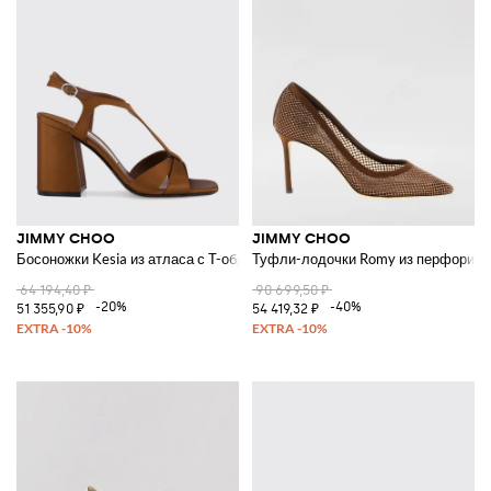
JIMMY CHOO
JIMMY CHOO
Босоножки Kesia из атласа с T-образным ремешком и высоким блочным
Туфли-лодочки Romy из перфориров
64 194,40 ₽
90 699,50 ₽
-20%
-40%
51 355,90 ₽
54 419,32 ₽