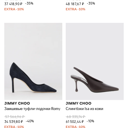
-35%
-35%
37 418,90 ₽
48 187,67 ₽
JIMMY CHOO
JIMMY CHOO
Замшевые туфли-лодочки Romy
Слингбэки Isa из кожи
57 566,96 ₽
68 335,74 ₽
-40%
-10%
34 539,80 ₽
61 502,44 ₽