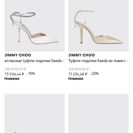
Открой для себя наш каталог, чтобы узнать больше о том, как
купить
обувь Jimmy Choo
онлайн с возможностью бесплатной доставки на
Giglio.com
JIMMY CHOO
JIMMY CHOO
атласные туфли-лодочки Saeda на высоком каблуке с кристаллами
Туфли-лодочки Saeda из ткани с к
86 972,67 ₽
89 043,34 ₽
-15%
-20%
73 926,44 ₽
71 234,48 ₽