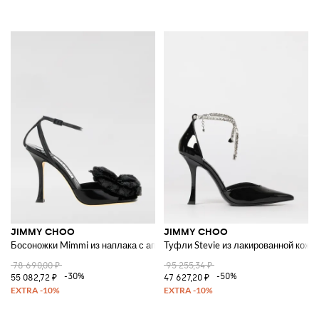
JIMMY CHOO
JIMMY CHOO
Босоножки Mimmi из наплака с аппликацией в виде цветка
Туфли Stevie из лакированной кожи
78 690,00 ₽
95 255,34 ₽
-30%
-50%
55 082,72 ₽
47 627,20 ₽