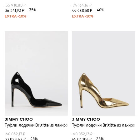
55 910,80 ₽
74 134,16 ₽
-35%
-40%
36 341,93 ₽
44 480,50 ₽
JIMMY CHOO
JIMMY CHOO
Туфли-лодочки Brigitte из лакированной кожи
Туфли-лодочки Brigitte из лакиров
60 052,13 ₽
60 052,13 ₽
-45%
-25%
33 028,67 ₽
45 040,04 ₽