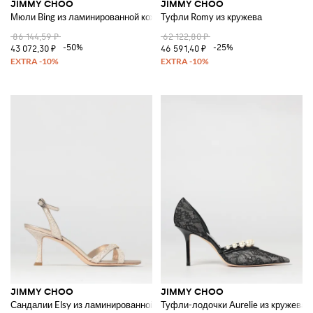
JIMMY CHOO
JIMMY CHOO
Мюли Bing из ламинированной кожи и сетчатого нейлона со стразами
Туфли Romy из кружева
86 144,59 ₽
62 122,80 ₽
-50%
-25%
43 072,30 ₽
46 591,40 ₽
JIMMY CHOO
JIMMY CHOO
Сандалии Elsy из ламинированной кожи и блесток
Туфли-лодочки Aurelie из кружева