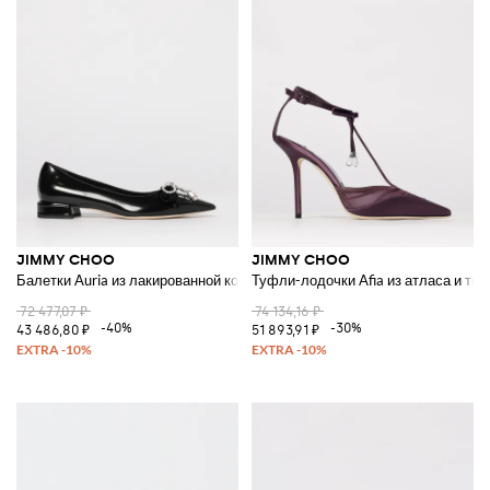
JIMMY CHOO
JIMMY CHOO
Балетки Auria из лакированной кожи с бантом-украшением
Туфли-лодочки Afia из атласа и тю
72 477,07 ₽
74 134,16 ₽
-40%
-30%
43 486,80 ₽
51 893,91 ₽