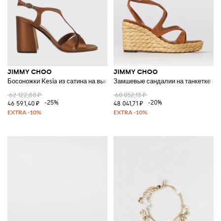
JIMMY CHOO
JIMMY CHOO
Босоножки Kesia из сатина на высоком квадратном каблуке
Замшевые сандалии на танкетке Ay
62 122,80 ₽
60 052,13 ₽
-25%
-20%
46 591,40 ₽
48 041,71 ₽