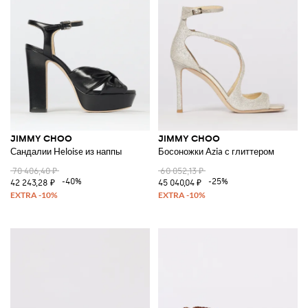
JIMMY CHOO
JIMMY CHOO
Сандалии Heloise из наппы
Босоножки Azia с глиттером
70 406,40 ₽
60 052,13 ₽
-40%
-25%
42 243,28 ₽
45 040,04 ₽