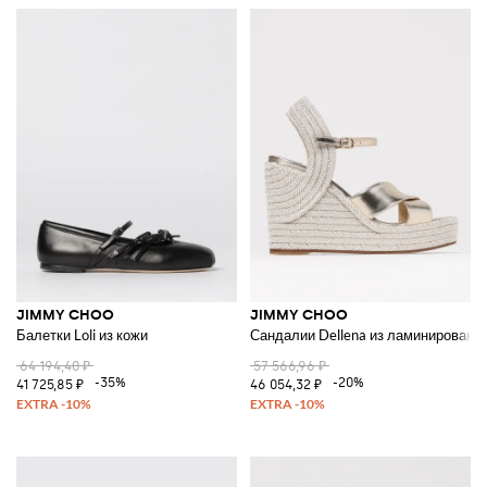
JIMMY CHOO
JIMMY CHOO
Балетки Loli из кожи
Сандалии Dellena из ламинированн
64 194,40 ₽
57 566,96 ₽
-35%
-20%
41 725,85 ₽
46 054,32 ₽