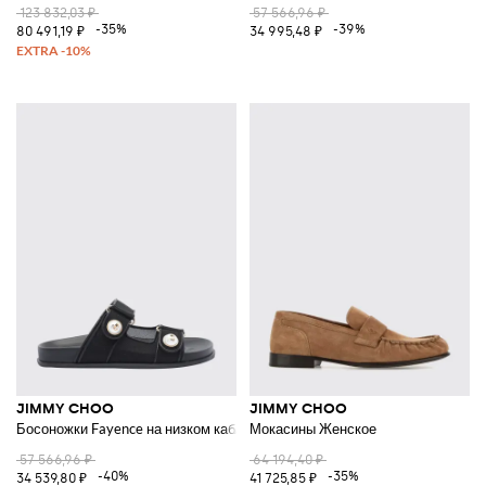
123 832,03 ₽
57 566,96 ₽
-35%
-39%
80 491,19 ₽
34 995,48 ₽
JIMMY CHOO
JIMMY CHOO
Босоножки Fayence на низком каблуке из нейлоновой сетки с жемчугом
Мокасины Женское
57 566,96 ₽
64 194,40 ₽
-40%
-35%
34 539,80 ₽
41 725,85 ₽