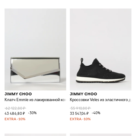
JIMMY CHOO
JIMMY CHOO
Клатч Emmie из лакированной кожи
Кроссовки Veles из эластичного дж
62 122,80 ₽
55 910,80 ₽
-30%
-40%
43 486,80 ₽
33 547,04 ₽