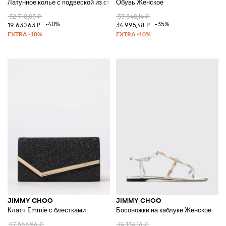
Латунное колье с подвеской из страз и синтетическими жемчужинами
Обувь Женское
32 718,03 ₽
53 840,14 ₽
-40%
-35%
19 630,63 ₽
34 995,48 ₽
JIMMY CHOO
JIMMY CHOO
Клатч Emmie с блестками
Босоножки на каблуке Женское
57 566,96 ₽
74 134,16 ₽