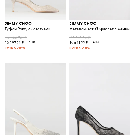
JIMMY CHOO
JIMMY CHOO
Туфли Romy с блестками
Металлический браслет с жемчугом
57 566,96 ₽
24 434,43 ₽
-30%
-40%
40 297,06 ₽
14 661,22 ₽