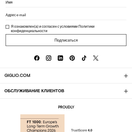
Имя
Адрес e-mail
Я ознакомлен(а) и согласен с условиями
Политики
конфиденциальности
Подписаться
GIGLIO.COM
ОБСЛУЖИВАНИЕ КЛИЕНТОВ
About
Контакты
AI Disclaimer
PROUDLY
Вопросы и ответы
Заказы
Бутики
Оплата
Доставка