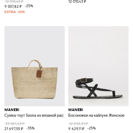
12 010,43 ₽
12 010,43 ₽
-25%
9 007,82 ₽
MANEBI
MANEBI
Сумка-тоут Saona из вязаной рафии с двойной ручкой
Босоножки на каблуке Женское
33 381,43 ₽
12 838,51 ₽
-35%
-25%
21 697,55 ₽
9 629,11 ₽