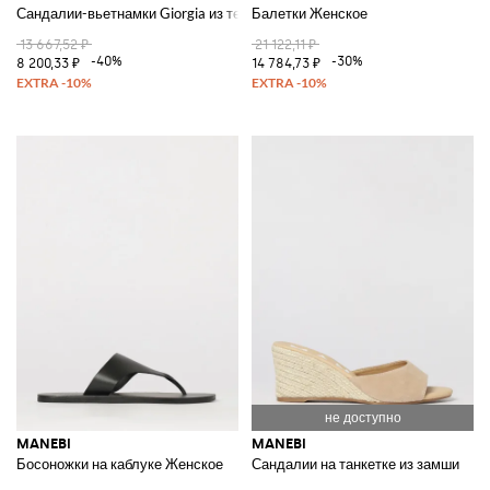
Сандалии-вьетнамки Giorgia из телячьей кожи с ремешком на щиколот
Балетки Женское
13 667,52 ₽
21 122,11 ₽
-40%
-30%
8 200,33 ₽
14 784,73 ₽
MANEBI
MANEBI
Босоножки на каблуке Женское
Сандалии на танкетке из замши