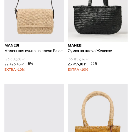
MANEBI
MANEBI
Маленькая сумка на плечо Paloma от из вязаной рафии с клапаном и к
Сумка на плечо Женское
23 607,28 ₽
36 859,36 ₽
-5%
-35%
22 426,45 ₽
23 959,10 ₽