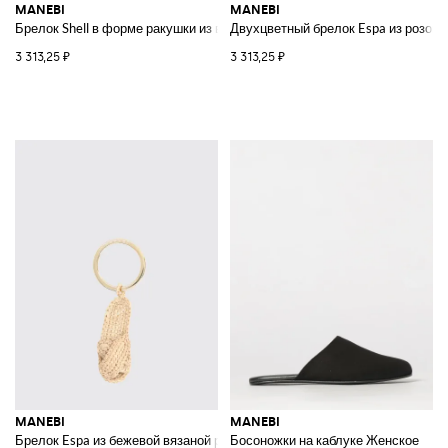
MANEBI
MANEBI
Брелок Shell в форме ракушки из вязаной рафии
Двухцветный брелок Espa из розово
3 313,25 ₽
3 313,25 ₽
MANEBI
MANEBI
Брелок Espa из бежевой вязаной рафии с гравированным логотипом
Босоножки на каблуке Женское