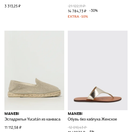
3 313,25 ₽
21 122,11 ₽
-30%
14 784,73 ₽
MANEBI
MANEBI
Эспадрильи Yucatán из канваса
Обувь без каблука Женское
11 112,58 ₽
12 010,43 ₽
-5%