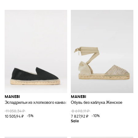
MANEBI
MANEBI
Эспадрильи из хлопкового канваса
Обувь без каблука Женское
11 058,34 ₽
8 698,11 ₽
-5%
-10%
10 505,94 ₽
7 827,92 ₽