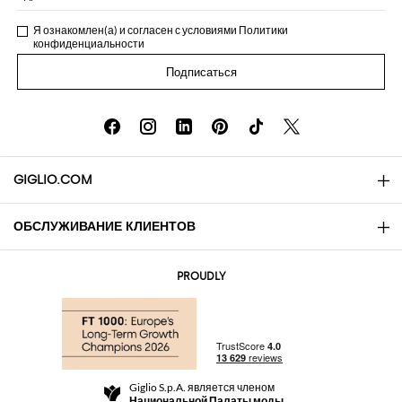
Я ознакомлен(а) и согласен с условиями
Политики
конфиденциальности
Подписаться
GIGLIO.COM
ОБСЛУЖИВАНИЕ КЛИЕНТОВ
About
Контакты
AI Disclaimer
PROUDLY
Вопросы и ответы
Заказы
Бутики
Оплата
Доставка
Community Store
Возврат
Giglio S.p.A. является членом
Правила и условия продажи
Национальной Палаты моды