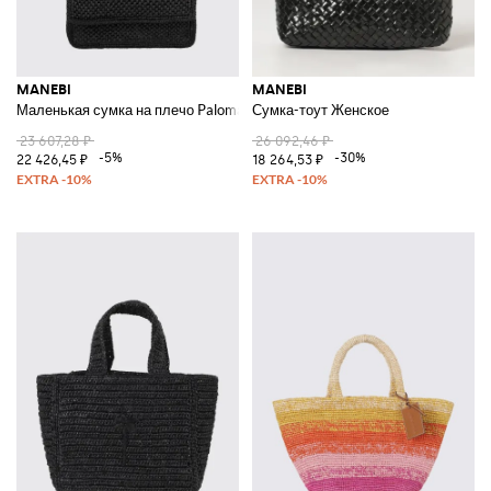
MANEBI
MANEBI
Маленькая сумка на плечо Paloma от из вязаной рафии с клапаном и к
Сумка-тоут Женское
23 607,28 ₽
26 092,46 ₽
-5%
-30%
22 426,45 ₽
18 264,53 ₽