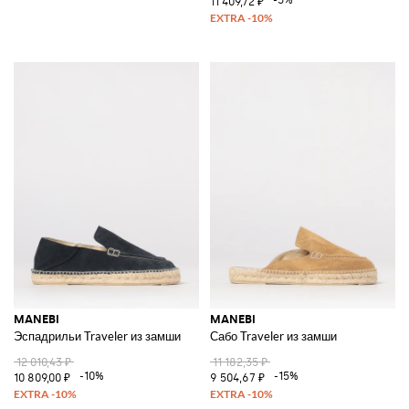
11 409,72 ₽
MANEBI
MANEBI
Эспадрильи Traveler из замши
Сабо Traveler из замши
12 010,43 ₽
11 182,35 ₽
-10%
-15%
10 809,00 ₽
9 504,67 ₽