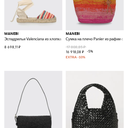
MANEBI
MANEBI
Эспадрильи Valenciana из хлопка в разноцветную полоску на завязках
Сумка на плечо Panier из рафии с 
8 698,11 ₽
17 808,85 ₽
-5%
16 918,08 ₽