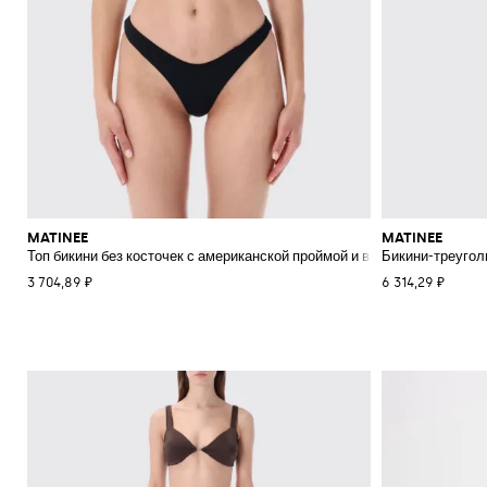
MATINEE
MATINEE
Топ бикини без косточек с американской проймой и вырезом сердечко
Бикини-треугол
3 704,89 ₽
6 314,29 ₽