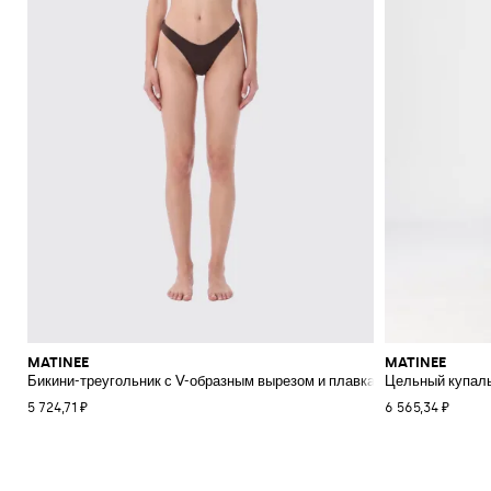
MATINEE
MATINEE
Бикини-треугольник с V-образным вырезом и плавками-бразильяна
Цельный купаль
5 724,71 ₽
6 565,34 ₽