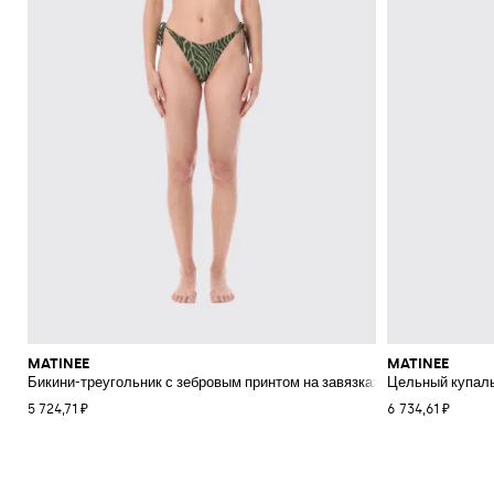
MATINEE
MATINEE
Бикини-треугольник с зебровым принтом на завязках
Цельный купаль
5 724,71 ₽
6 734,61 ₽