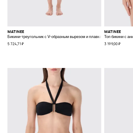
MATINEE
MATINEE
Бикини-треугольник с V-образным вырезом и плавками-бразильяна
Топ бикини с а
5 724,71 ₽
3 199,00 ₽