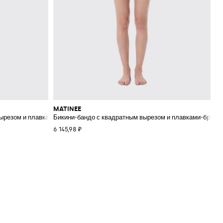
MATINEE
вырезом и плавками-бразильяна
Бикини-бандо с квадратным вырезом и плавками-брази
6 145,98 ₽