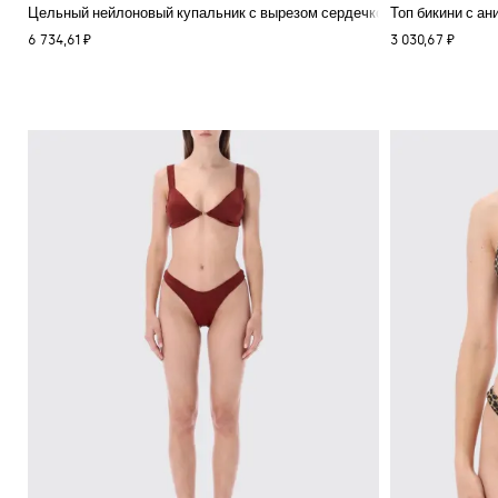
Цельный нейлоновый купальник с вырезом сердечком
Топ бикини с а
6 734,61 ₽
3 030,67 ₽