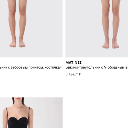
MATINEE
м
ьник с зебровым принтом, косточками и плавками-бразильяна
Бикини-треугольник с V-образным 
5 724,71 ₽