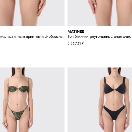
MATINEE
нималистичным принтом и U-образным вырезом
Топ бикини-треугольник с анимали
3 367,31 ₽