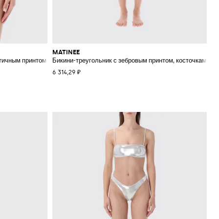
MATINEE
стичным принтом и V-образным вырезом
Бикини-треугольник с зебровым принтом, косточками и
6 314,29 ₽