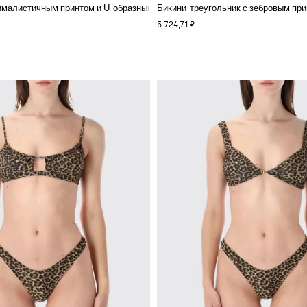
нималистичным принтом и U-образным вырезом
Бикини-треугольник с зебровым при
5 724,71 ₽