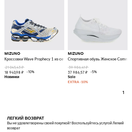
MIZUNO
MIZUNO
Кроссовки Wave Prophecy 1 из сетки и технической ткани с амортизир
Спортивная обувь Женское Comme 
21 045,43 ₽
39 986,41 ₽
-10%
-5%
18 940,98 ₽
37 986,57 ₽
1
ЛЕГКИЙ ВОЗВРАТ
Вы не удовлетворены своей покупкой? Воспользуйтесь услугой Легкий
возврат