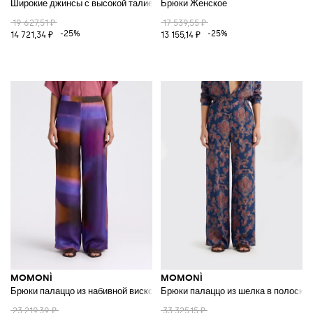
Широкие джинсы с высокой талией из хлопкового денима
Брюки Женское
19 627,51 ₽
17 539,55 ₽
-25%
-25%
14 721,34 ₽
13 155,14 ₽
MOMONÌ
MOMONÌ
Брюки палаццо из набивной вискозы
Брюки палаццо из шелка в полоску
23 219,39 ₽
33 325,15 ₽