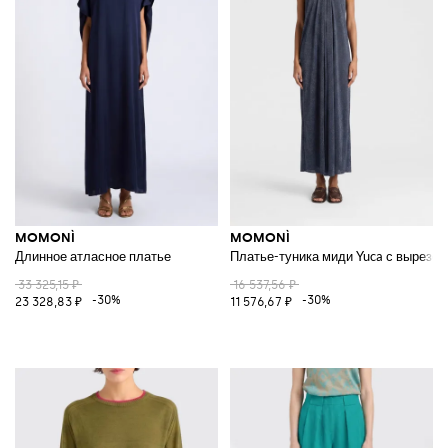
MOMONÌ
MOMONÌ
Длинное атласное платье
Платье-туника миди Yuca с вырезом
33 325,15 ₽
16 537,56 ₽
-30%
-30%
23 328,83 ₽
11 576,67 ₽