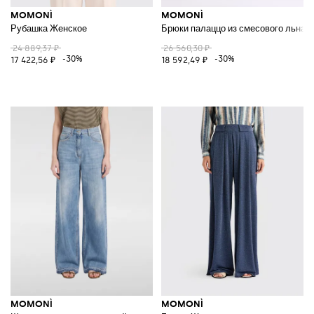
MOMONÌ
MOMONÌ
Рубашка Женское
Брюки палаццо из смесового льна
24 889,37 ₽
26 560,30 ₽
-30%
-30%
17 422,56 ₽
18 592,49 ₽
MOMONÌ
MOMONÌ