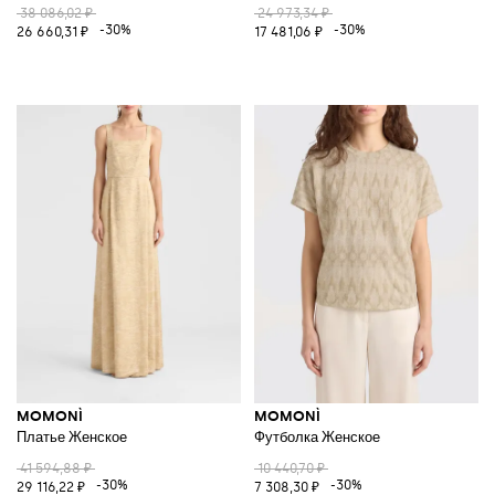
38 086,02 ₽
24 973,34 ₽
-30%
-30%
26 660,31 ₽
17 481,06 ₽
MOMONÌ
MOMONÌ
Платье Женское
Футболка Женское
41 594,88 ₽
10 440,70 ₽
-30%
-30%
29 116,22 ₽
7 308,30 ₽