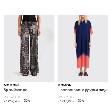
MOMONÌ
MOMONÌ
Брюки Женское
Шелковое платье-рубашка миди с д
33 242,12 ₽
39 923,00 ₽
-30%
-30%
23 269,39 ₽
27 946,29 ₽