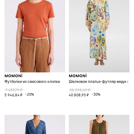
MOMONÌ
MOMONÌ
Футболки из смесового хлопка
Шелковое платье-футляр миди с цв
7 433,79 ₽
58 298,49 ₽
-20%
-30%
5 946,84 ₽
40 808,95 ₽