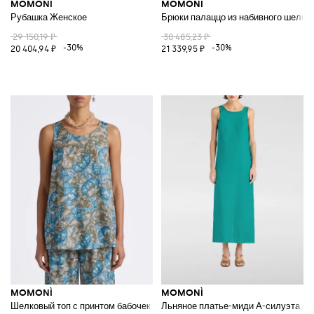
MOMONÌ
MOMONÌ
Рубашка Женское
Брюки палаццо из набивного шелка
29 150,19 ₽
30 485,23 ₽
-30%
-30%
20 404,94 ₽
21 339,95 ₽
MOMONÌ
MOMONÌ
Шелковый топ с принтом бабочек
Льняное платье-миди A-силуэта с 