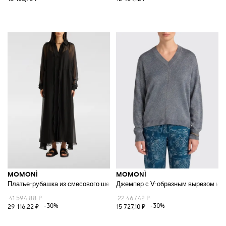
MOMONÌ
MOMONÌ
Платье-рубашка из смесового шелка
Джемпер с V-образным вырезом из 
41 594,88 ₽
22 467,42 ₽
-30%
-30%
29 116,22 ₽
15 727,10 ₽