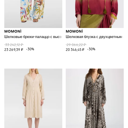
MOMONÌ
MOMONÌ
Шелковые брюки-палаццо с высокой талией и цветочным принтом
Шелковая блузка с двухцветным аб
33 242,12 ₽
29 066,22 ₽
-30%
-30%
23 269,39 ₽
20 346,45 ₽