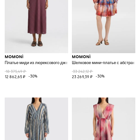
MOMONÌ
MOMONÌ
Платье миди из люрексового джерси
Шелковое мини-платье с абстрактн
18 375,49 ₽
33 242,12 ₽
-30%
-30%
12 862,65 ₽
23 269,39 ₽