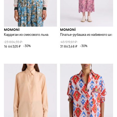
MOMONÌ
MOMONÌ
Кардиган из смесового льна
Платье-рубашка из набивного шелк
23 804,35 ₽
45 519,81 ₽
-30%
-30%
16 663,05 ₽
31 863,68 ₽