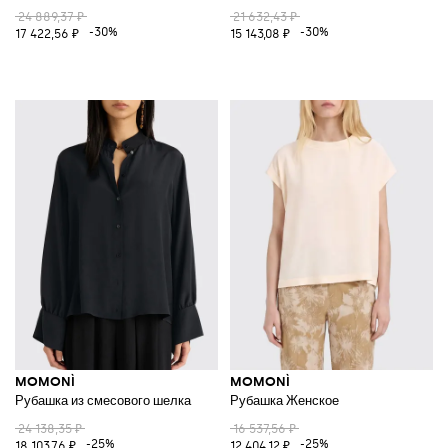
24 889,37 ₽
21 632,43 ₽
-30%
-30%
17 422,56 ₽
15 143,08 ₽
MOMONÌ
MOMONÌ
Рубашка из смесового шелка
Рубашка Женское
24 138,35 ₽
16 537,56 ₽
-25%
-25%
18 103,76 ₽
12 404,12 ₽