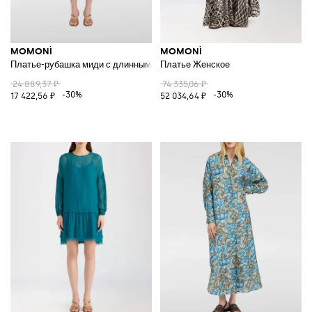
MOMONÌ
MOMONÌ
Платье-рубашка миди с длинными рукавами из хлопкового вуаля
Платье Женское
24 889,37 ₽
74 335,06 ₽
-30%
-30%
17 422,56 ₽
52 034,64 ₽