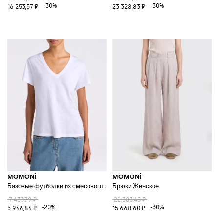
-30%
-30%
16 253,57 ₽
23 328,83 ₽
MOMONÌ
MOMONÌ
Базовые футболки из смесового хлопка
Брюки Женское
7 433,79 ₽
22 383,45 ₽
-20%
-30%
5 946,84 ₽
15 668,60 ₽