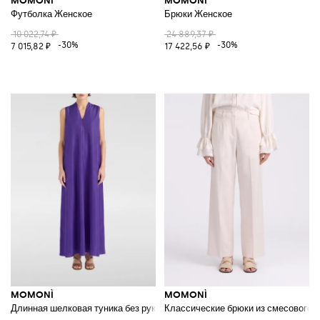
MOMONÌ
MOMONÌ
Футболка Женское
Брюки Женское
10 022,74 ₽
24 889,37 ₽
-30%
-30%
7 015,82 ₽
17 422,56 ₽
MOMONÌ
MOMONÌ
Длинная шелковая туника без рукавов Cueva от с V-образным вырезом
Классические брюки из смесового 