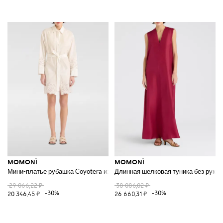
MOMONÌ
MOMONÌ
Мини-платье рубашка Coyotera из хлопкового поплина и кружева рише
Длинная шелковая туника без рукав
29 066,22 ₽
38 086,02 ₽
-30%
-30%
20 346,45 ₽
26 660,31 ₽