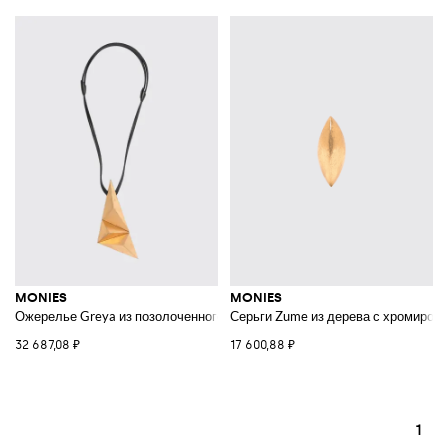
MONIES
MONIES
Ожерелье Greya из позолоченного дерева и кожи
Серьги Zume из дерева с хромиров
32 687,08 ₽
17 600,88 ₽
1