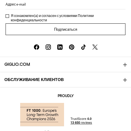
Адрес e-mail
Я ознакомлен(а) и согласен с условиями
Политики
конфиденциальности
Подписаться
GIGLIO.COM
ОБСЛУЖИВАНИЕ КЛИЕНТОВ
About
Контакты
AI Disclaimer
PROUDLY
Вопросы и ответы
Заказы
Бутики
Оплата
Доставка
Community Store
Возврат