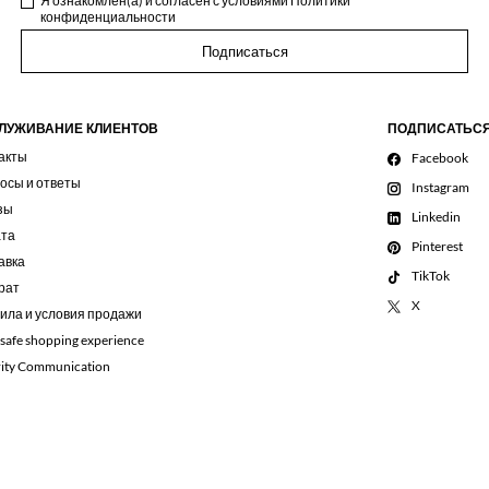
Я ознакомлен(а) и согласен с условиями
Политики
конфиденциальности
Подписаться
ЛУЖИВАНИЕ КЛИЕНТОВ
ПОДПИСАТЬС
акты
Facebook
осы и ответы
Instagram
зы
Linkedin
та
Pinterest
авка
TikTok
рат
X
ила и условия продажи
 safe shopping experience
rity Communication