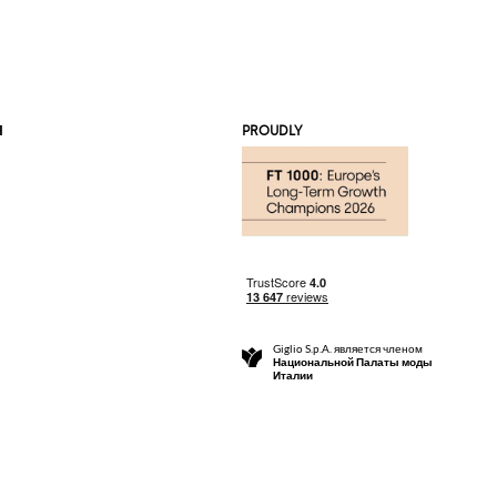
Я
PROUDLY
Giglio S.p.A. является членом
Национальной Палаты моды
Италии