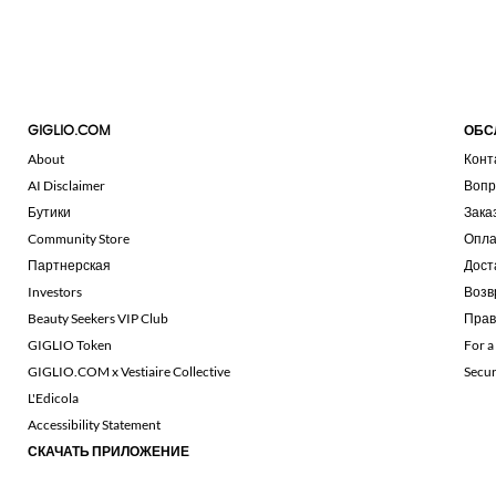
GIGLIO.COM
ОБС
About
Конт
AI Disclaimer
Вопр
Бутики
Зака
Community Store
Опла
Партнерская
Дост
Investors
Возв
Beauty Seekers VIP Club
Прав
GIGLIO Token
For a
GIGLIO.COM x Vestiaire Collective
Secu
L'Edicola
Accessibility Statement
СКАЧАТЬ ПРИЛОЖЕНИЕ