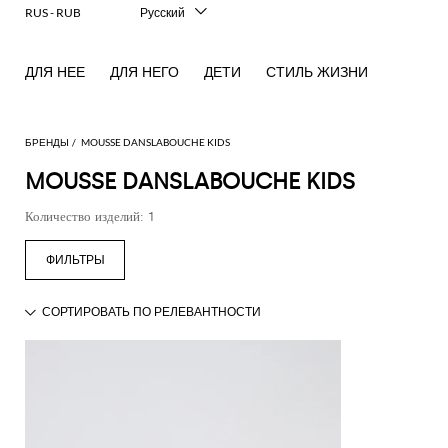
RUS - RUB
Русский
Italiano
English
ДЛЯ НЕЕ
ДЛЯ НЕГО
ДЕТИ
СТИЛЬ ЖИЗНИ
Français
Deutsch
Español
中文
БРЕНДЫ
MOUSSE DANSLABOUCHE KIDS
日本語
MOUSSE DANSLABOUCHE KIDS
한국어
Количество изделий: 1