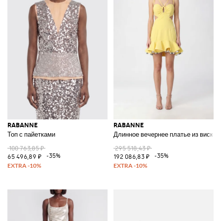
RABANNE
RABANNE
Топ с пайетками
Длинное вечернее платье из вискоз
100 763,85 ₽
295 518,43 ₽
-35%
-35%
65 496,89 ₽
192 086,83 ₽