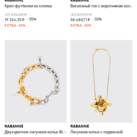
RABANNE
RABANNE
Кроп-футболки из хлопка
Вискозный топ с воротником-колье
29 636,88 ₽
83 829,59 ₽
-35%
-30%
19 264,35 ₽
58 680,71 ₽
RABANNE
RABANNE
Двухцветное латунное колье XL Link с подвесками
Латунное колье с подвеской