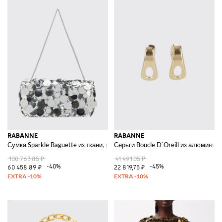
RABANNE
RABANNE
Сумка Sparkle Baguette из ткани, покрытой пайетками
Серьги Boucle D`Oreill из алюминия
100 763,85 ₽
41 491,05 ₽
-40%
-45%
60 458,89 ₽
22 819,75 ₽