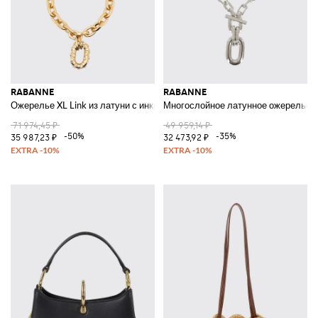
RABANNE
RABANNE
Ожерелье XL Link из латуни с инкрустированными стразами
Многослойное латунное ожерелье X
71 974,45 ₽
49 959,14 ₽
-50%
-35%
35 987,23 ₽
32 473,92 ₽