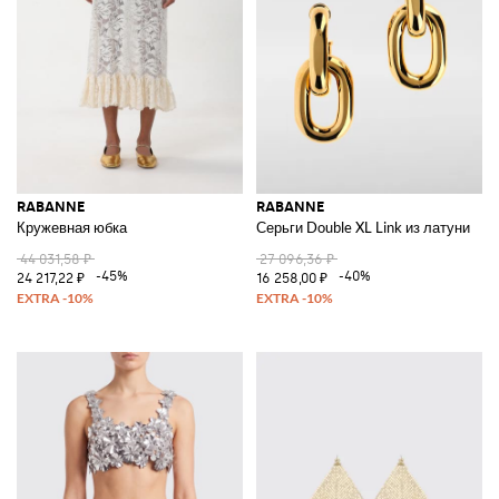
RABANNE
RABANNE
Кружевная юбка
Серьги Double XL Link из латуни
44 031,58 ₽
27 096,36 ₽
-45%
-40%
24 217,22 ₽
16 258,00 ₽