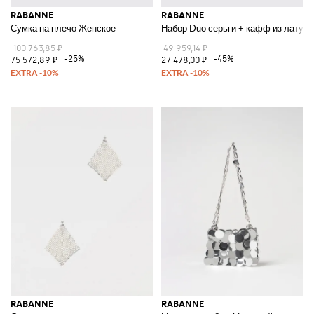
RABANNE
RABANNE
Сумка на плечо Женское
Набор Duo серьги + кафф из латуни
100 763,85 ₽
49 959,14 ₽
-25%
-45%
75 572,89 ₽
27 478,00 ₽
RABANNE
RABANNE