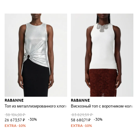
RABANNE
RABANNE
Топ из металлизированного хлопка
Вискозный топ с воротником-колье
38 104,00 ₽
83 829,59 ₽
-30%
-30%
26 673,57 ₽
58 680,71 ₽