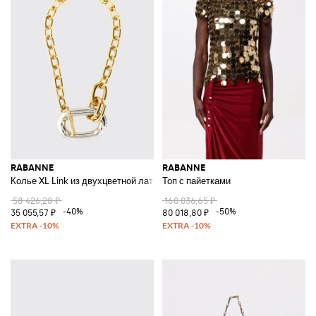
RABANNE
RABANNE
Колье XL Link из двухцветной латуни
Топ с пайетками
58 426,28 ₽
160 036,65 ₽
-40%
-50%
35 055,57 ₽
80 018,80 ₽