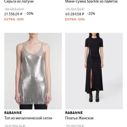
Серьги из латуни
Мини-сумка Sparkle из пайеток
30 483,40 ₽
75 361,50 ₽
-30%
-20%
21 338,09 ₽
60 289,58 ₽
RABANNE
RABANNE
Топ из металлической сетки
Платье Женское
168 504,74 ₽
75 361,50 ₽