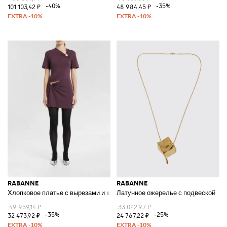
-40%
-35%
101 103,42 ₽
48 984,45 ₽
RABANNE
RABANNE
Хлопковое платье с вырезами и кольцом
Латунное ожерелье с подвеской
49 959,14 ₽
33 022,97 ₽
-35%
-25%
32 473,92 ₽
24 767,22 ₽