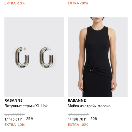
RABANNE
RABANNE
Латунные серьги XL Link
Майка из стрейч-хлопка
22 861,83 ₽
24 555,83 ₽
-25%
-30%
17 146,61 ₽
17 188,70 ₽