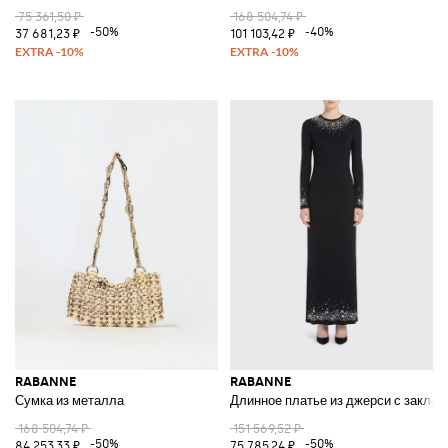
75 361,50 ₽
168 504,74 ₽
-50%
-40%
37 681,23 ₽
101 103,42 ₽
RABANNE
RABANNE
Сумка из металла
Длинное платье из джерси с заклеп
168 504,74 ₽
151 569,52 ₽
-50%
-50%
84 253,33 ₽
75 785,24 ₽