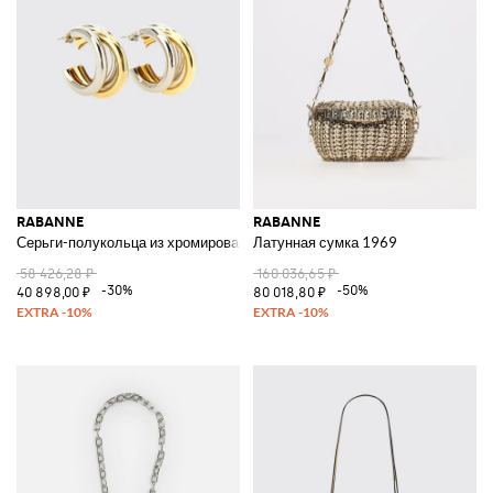
RABANNE
RABANNE
Серьги-полукольца из хромированной латуни с гравировкой логотипа
Латунная сумка 1969
58 426,28 ₽
160 036,65 ₽
-30%
-50%
40 898,00 ₽
80 018,80 ₽