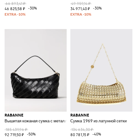
66 893,41 ₽
49 959,14 ₽
-30%
-30%
46 825,58 ₽
34 971,40 ₽
RABANNE
RABANNE
Вышитая кожаная сумка с металлическими звеньями
Сумка 1969 из латунной сетки
185 439,96 ₽
134 634,30 ₽
-50%
-40%
92 719,50 ₽
80 781,15 ₽