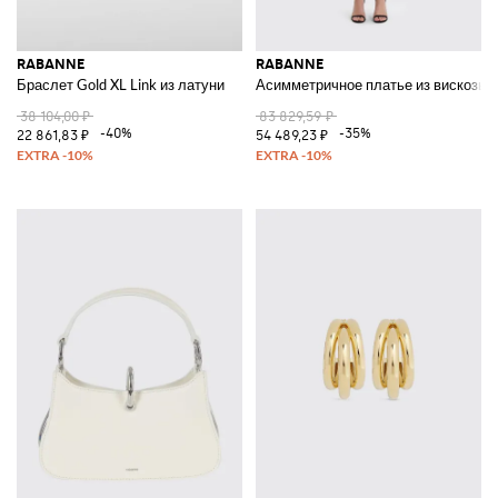
RABANNE
RABANNE
Браслет Gold XL Link из латуни
Асимметричное платье из вискозы
38 104,00 ₽
83 829,59 ₽
-40%
-35%
22 861,83 ₽
54 489,23 ₽