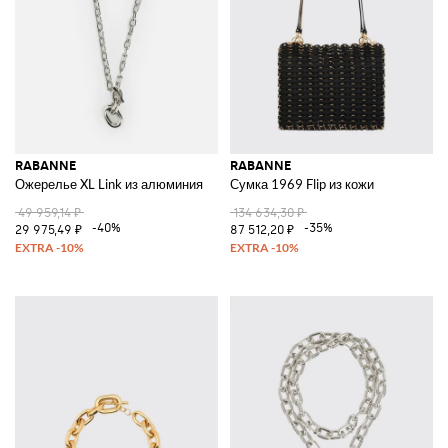
RABANNE
RABANNE
Ожерелье XL Link из алюминия
Сумка 1969 Flip из кожи
49 959,14 ₽
134 634,30 ₽
-40%
-35%
29 975,49 ₽
87 512,20 ₽