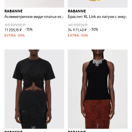
RABANNE
RABANNE
Асимметричное миди-платье из джерси с драпировкой на талии
Браслет XL Link из латуни с инкру
83 829,59 ₽
49 959,14 ₽
-15%
-30%
71 255,15 ₽
34 971,40 ₽