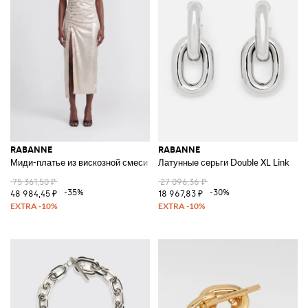
RABANNE
RABANNE
Миди-платье из вискозной смеси
Латунные серьги Double XL Link
75 361,50 ₽
27 096,36 ₽
-35%
-30%
48 984,45 ₽
18 967,83 ₽