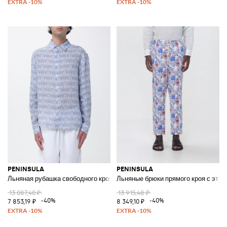
PENINSULA
PENINSULA
Льняная рубашка свободного кроя с длинными рукавами и этническим 
Льняные брюки прямого кроя с этн
13 087,40 ₽
13 915,48 ₽
-40%
-40%
7 853,19 ₽
8 349,10 ₽