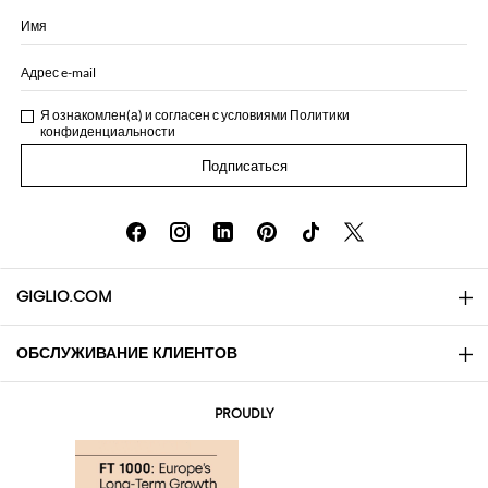
Имя
Адрес e-mail
Я ознакомлен(а) и согласен с условиями
Политики
конфиденциальности
Подписаться
GIGLIO.COM
ОБСЛУЖИВАНИЕ КЛИЕНТОВ
About
Контакты
AI Disclaimer
PROUDLY
Вопросы и ответы
Заказы
Бутики
Оплата