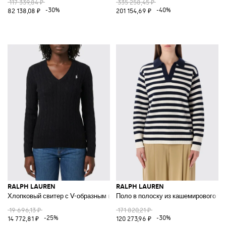
117 339,84 ₽
335 258,45 ₽
-30%
-40%
82 138,08 ₽
201 154,69 ₽
RALPH LAUREN
RALPH LAUREN
Хлопковый свитер с V-образным вырезом и следами
Поло в полоску из кашемирового тр
19 696,13 ₽
171 820,21 ₽
-25%
-30%
14 772,81 ₽
120 273,96 ₽