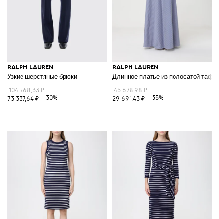
RALPH LAUREN
RALPH LAUREN
Узкие шерстяные брюки
Длинное платье из полосатой тафт
104 768,33 ₽
45 678,98 ₽
-30%
-35%
73 337,64 ₽
29 691,43 ₽