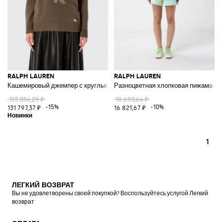
RALPH LAUREN
RALPH LAUREN
Кашемировый джемпер с круглым вырезом и контрастным принтом Tedd
Разноцветная хлопковая пижама
155 056,29 ₽
18 690,64 ₽
-15%
-10%
131 797,37 ₽
16 821,67 ₽
1
ЛЕГКИЙ ВОЗВРАТ
Вы не удовлетворены своей покупкой? Воспользуйтесь услугой Легкий
возврат