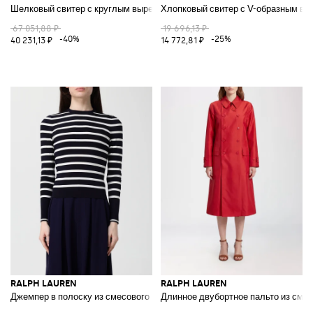
Шелковый свитер с круглым вырезом и плетением
Хлопковый свитер с V-образным вы
67 051,88 ₽
19 696,13 ₽
-40%
-25%
40 231,13 ₽
14 772,81 ₽
RALPH LAUREN
RALPH LAUREN
Джемпер в полоску из смесового шелка с круглым вырезом
Длинное двубортное пальто из сме