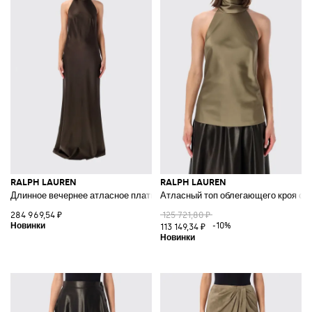
RALPH LAUREN
RALPH LAUREN
Длинное вечернее атласное платье с воротником-халтер и высоким во
Атласный топ облегающего кроя с 
284 969,54 ₽
125 721,80 ₽
-10%
113 149,34 ₽