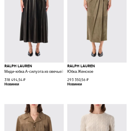
RALPH LAUREN
RALPH LAUREN
Миди-юбка А-силуэта из овечьей кожи с высокой талией и боковыми п
Юбка Женское
318 494,54 ₽
293 350,56 ₽