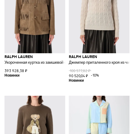
RALPH LAUREN
RALPH LAUREN
Укороченная куртка из замшевой овечьей кожи с бахромой и вышивкой
Джемпер приталенного кроя из чис
393 928,38 ₽
100 577,82 ₽
-10%
90 520,04 ₽