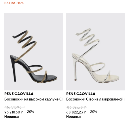
RENE CAOVILLA
RENE CAOVILLA
Босоножки на высоком каблуке Cleo с спиральным ремешком, украшен
Босоножки Cleo из лакированной к
116 513,96 ₽
86 027,78 ₽
-20%
-20%
93 210,60 ₽
68 822,23 ₽