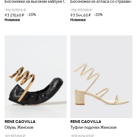
Босоножки на высоком каблуке Cleo с спиральным ремешком, украшен
Босоножки из атласа со стразами 
116 513,96 ₽
116 931,00 ₽
-20%
-20%
93 210,60 ₽
93 544,60 ₽
RENE CAOVILLA
RENE CAOVILLA
Обувь Женское
Туфли-лодочки Женское
81 183,88 ₽
128 624,65 ₽