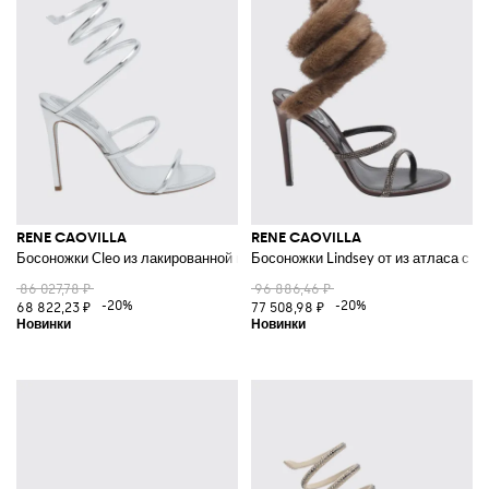
RENE CAOVILLA
RENE CAOVILLA
Босоножки Cleo из лакированной кожи со спиральным ремешком
Босоножки Lindsey от из атласа с 
86 027,78 ₽
96 886,46 ₽
-20%
-20%
68 822,23 ₽
77 508,98 ₽