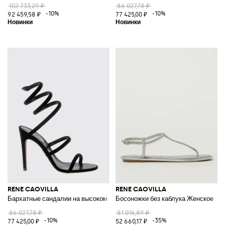
102 733,29 ₽
86 027,78 ₽
-10%
-10%
92 459,58 ₽
77 425,00 ₽
RENE CAOVILLA
RENE CAOVILLA
Бархатные сандалии на высоком каблуке с ремешком-змейкой и шпиль
Босоножки без каблука Женское
86 027,78 ₽
81 016,89 ₽
-10%
-35%
77 425,00 ₽
52 660,17 ₽