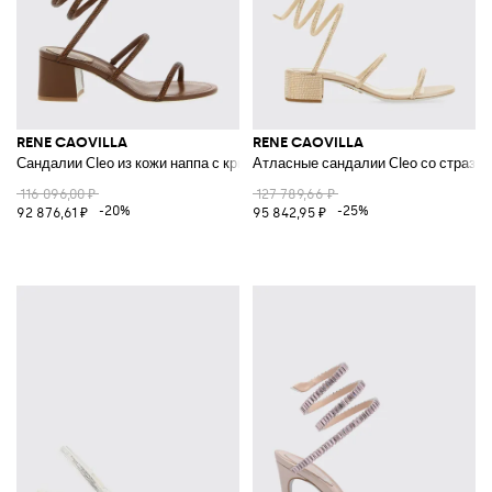
RENE CAOVILLA
RENE CAOVILLA
Сандалии Cleo из кожи наппа с кристаллами
Атласные сандалии Cleo со страза
116 096,00 ₽
127 789,66 ₽
-20%
-25%
92 876,61 ₽
95 842,95 ₽