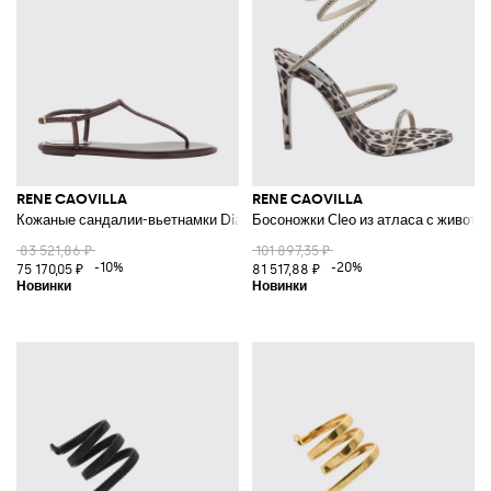
RENE CAOVILLA
RENE CAOVILLA
Кожаные сандалии-вьетнамки Diana на низком каблуке с кристаллами
Босоножки Cleo из атласа с животн
83 521,86 ₽
101 897,35 ₽
-10%
-20%
75 170,05 ₽
81 517,88 ₽