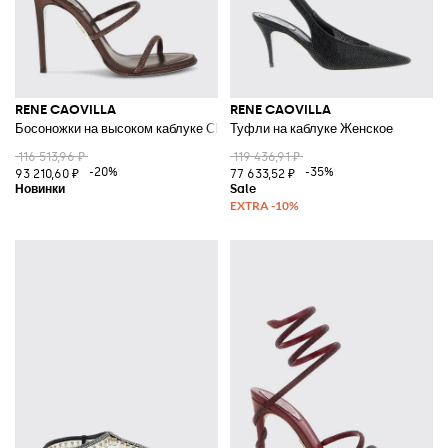
RENE CAOVILLA
RENE CAOVILLA
Босоножки на высоком каблуке Cleo с спиральным ремешком, украшен
Туфли на каблуке Женское
116 513,96 ₽
119 436,91 ₽
-20%
-35%
93 210,60 ₽
77 633,52 ₽