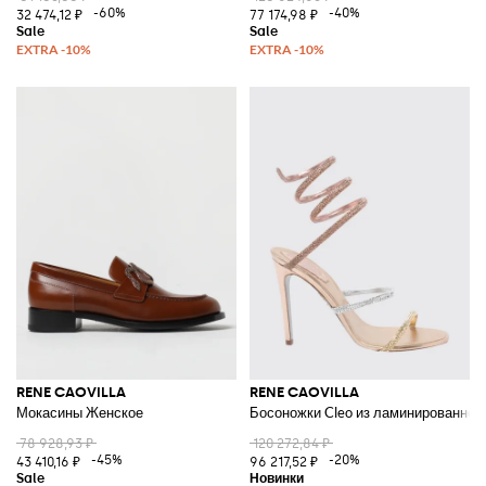
-60%
-40%
32 474,12 ₽
77 174,98 ₽
RENE CAOVILLA
RENE CAOVILLA
Мокасины Женское
Босоножки Cleo из ламинированной 
78 928,93 ₽
120 272,84 ₽
-45%
-20%
43 410,16 ₽
96 217,52 ₽