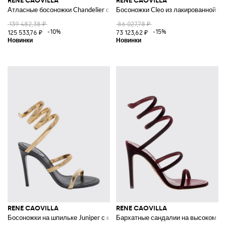
RENE CAOVILLA
RENE CAOVILLA
Атласные босоножки Chandelier с кристаллами и ремешком Snake
Босоножки Cleo из лакированной к
139 482,38 ₽
86 027,78 ₽
-10%
-15%
125 533,76 ₽
73 123,62 ₽
RENE CAOVILLA
RENE CAOVILLA
Босоножки на шпильке Juniper с культовым ремешком-змейкой
Бархатные сандалии на высоком ка