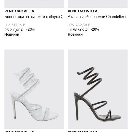
RENE CAOVILLA
RENE CAOVILLA
Босоножки на высоком каблуке Cleo с спиральным ремешком, украшен
Атласные босоножки Chandelier с 
116 513,96 ₽
139 482,38 ₽
-20%
-20%
93 210,60 ₽
111 586,09 ₽