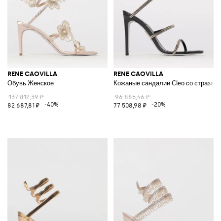
RENE CAOVILLA
RENE CAOVILLA
Обувь Женское
Кожаные сандалии Cleo со стразам
137 812,39 ₽
96 886,46 ₽
-40%
-20%
82 687,81 ₽
77 508,98 ₽