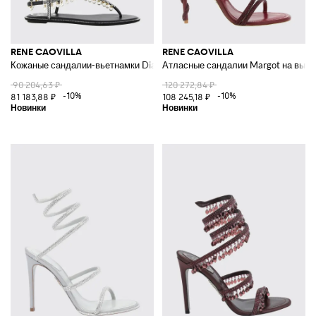
RENE CAOVILLA
RENE CAOVILLA
Кожаные сандалии-вьетнамки Diana на низком каблуке с жемчугом и к
Атласные сандалии Margot на высо
90 204,63 ₽
120 272,84 ₽
-10%
-10%
81 183,88 ₽
108 245,18 ₽