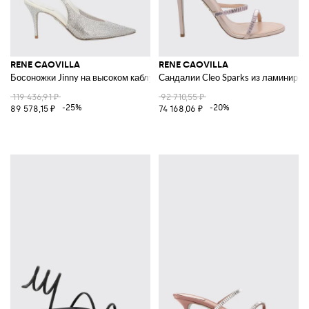
RENE CAOVILLA
RENE CAOVILLA
Босоножки Jinny на высоком каблуке с кристаллами
Сандалии Cleo Sparks из ламиниров
119 436,91 ₽
92 710,55 ₽
-25%
-20%
89 578,15 ₽
74 168,06 ₽