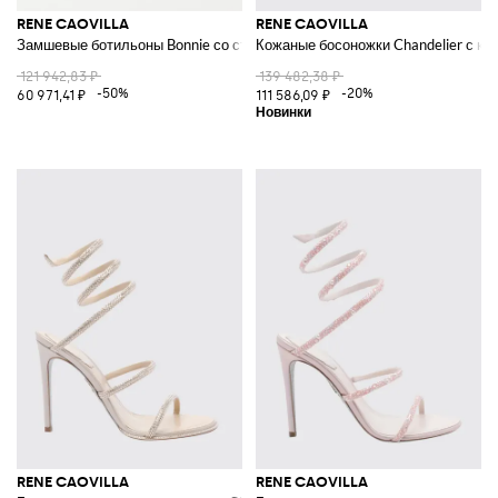
RENE CAOVILLA
RENE CAOVILLA
Замшевые ботильоны Bonnie со стразами
Кожаные босоножки Chandelier с к
121 942,83 ₽
139 482,38 ₽
-50%
-20%
60 971,41 ₽
111 586,09 ₽
RENE CAOVILLA
RENE CAOVILLA