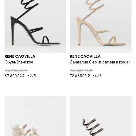
Giglio.com
RENE CAOVILLA
RENE CAOVILLA
Обувь Женское
Сандалии Cleo из сатина и кожи со 
96 886,46 ₽
96 886,46 ₽
-30%
-25%
67 820,24 ₽
72 665,08 ₽