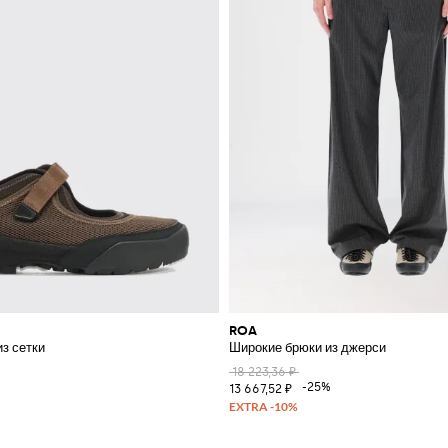
ROA
из сетки
Широкие брюки из джерси
18 223,36 ₽
%
-25%
13 667,52 ₽