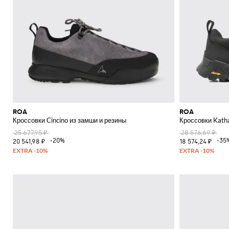
ROA
ROA
Кроссовки Cincino из замши и резины
Кроссовки Katha
25 677,95 ₽
28 576,69 ₽
-20%
-35
20 541,98 ₽
18 574,24 ₽