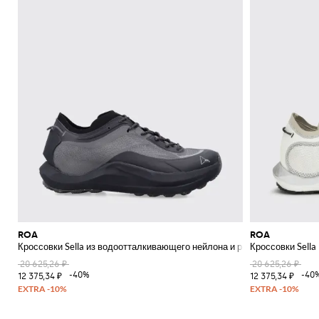
ROA
ROA
Кроссовки Sella из водоотталкивающего нейлона и резины
Кроссовки Sella
20 625,26 ₽
20 625,26 ₽
-40%
-40
12 375,34 ₽
12 375,34 ₽