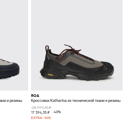
ROA
кани и резины
Кроссовки Katharina из технической ткани и резины
28 991,20 ₽
-40%
17 394,35 ₽