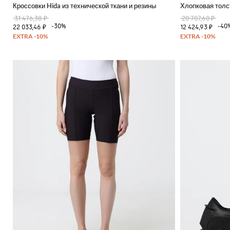
Кроссовки Hida из технической ткани и резины
Хлопковая толс
31 476,38 ₽
20 707,60 ₽
-30%
-40
22 033,46 ₽
12 424,93 ₽