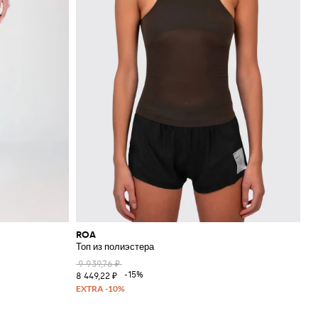
ROA
Топ из полиэстера
9 939,76 ₽
-15%
8 449,22 ₽