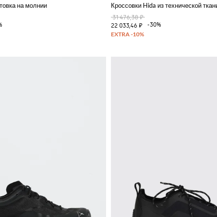
товка на молнии
Кроссовки Hida из технической ткан
31 476,38 ₽
%
-30%
22 033,46 ₽