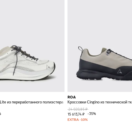
ROA
 Lite из переработанного полиэстера
Кроссовки Cingino из технической т
24 020,85 ₽
%
-35%
15 613,74 ₽