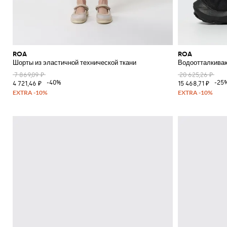
ROA
ROA
Шорты из эластичной технической ткани
Водоотталкиваю
7 869,09 ₽
20 625,26 ₽
-40%
-25
4 721,46 ₽
15 468,71 ₽