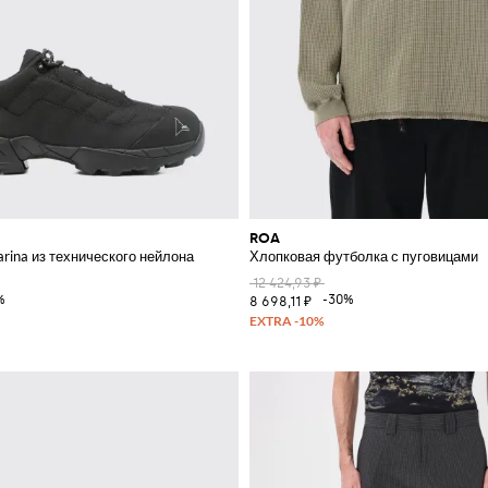
ROA
rina из технического нейлона
Хлопковая футболка с пуговицами
12 424,93 ₽
%
-30%
8 698,11 ₽