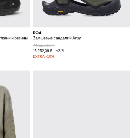
ROA
 ткани и резины
Замшевые сандалии Arpy
16 565,33 ₽
-20%
13 252,08 ₽