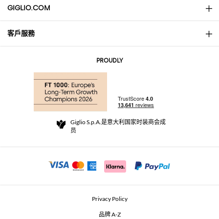
GIGLIO.COM
客戶服務
About
联系我们
AI Disclaimer
PROUDLY
常见问题
订单
实体精品店
支付
配送政策
Community Store
退货与退款
Giglio S.p.A.是意大利国家时装商会成
销售条款与条件
员
For a safe shopping experience
加盟计划
Security Communication
Investors
Beauty Seekers VIP Club
Privacy Policy
GIGLIO Token
品牌 A-Z