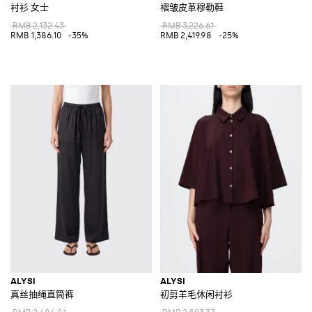
衬衫 女士
褶皱皮革穆勒鞋
RMB 2,132.43
RMB 3,226.61
RMB 1,386.10
-35%
RMB 2,419.98
-25%
ALYSI
ALYSI
真丝抽绳直筒裤
初剪羊毛休闲衬衫