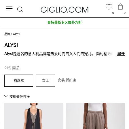
0
0
搜
奥特莱斯专区额外九折
索
品牌
ALYSI
ALYSI
Alysi
是著名的意大利品牌是热爱时尚的女人们的宠儿。 简约精致的线条
展开
展开
加上蜡笔色色系或是强烈色系是该品牌的特点，为女士创造出连衣裙，针
织衫和裤子，风格精致考究适合于任何场合。
91件商品
探索我们不同款式的
Alysi女装
就在Giglio.com，购物满500€免费配送。
女装 折扣店
女士