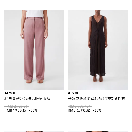
ALYSI
ALYSI
棉与莱赛尔混纺高腰阔腿裤
长款束腰丝绸莫代尔混纺束腰外衣
RMB 2,725.86
RMB 4,737.84
RMB 1,908.15
-30%
RMB 3,790.32
-20%