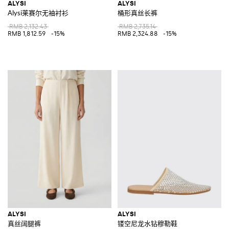
ALYSI
ALYSI
Alysi莱赛尔无袖衬衫
桶形真丝长裤
RMB 2,132.43
RMB 2,735.14
RMB 1,812.59
-15%
RMB 2,324.88
-15%
ALYSI
ALYSI
真丝阔腿裤
镂空尼龙水钻穆勒鞋